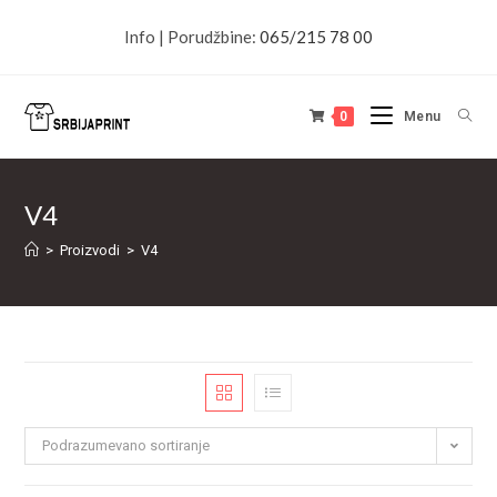
Info | Porudžbine:
065/215 78 00
0
Menu
V4
>
Proizvodi
>
V4
Podrazumevano sortiranje