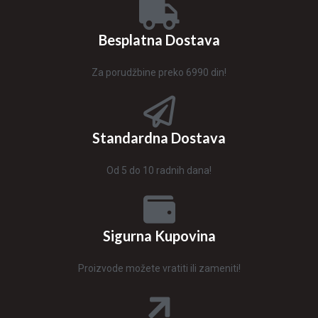
Besplatna Dostava
Za porudžbine preko 6990 din!
Standardna Dostava
Od 5 do 10 radnih dana!
Sigurna Kupovina
Proizvode možete vratiti ili zameniti!