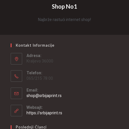
Shop No1
Najbrže rastući internet shop!
Kontakt Informacije
Adresa:
Kraljevo 36000
Telefon:
065/215 78 00
Email:
shop@srbijaprint.rs
Websajt:
https://srbijaprint.rs
Poslednji Članci