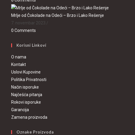
0 Comments
Mrlje od Čokolade na Odeći – Brzo i Lako Rešenje
7. novembar 2023.
/
0 Comments
Korisni Linkovi
O nama
Kontakt
Uslovi Kupovine
Politika Privatnosti
Način isporuke
Najčešća pitanja
Rokovi isporuke
Garancija
Zamena proizvoda
Oznake Proizvoda