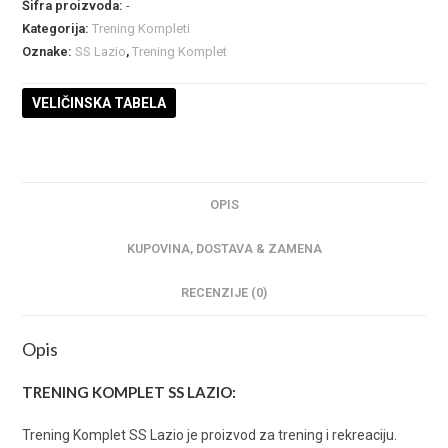
Šifra proizvoda:
-
Kategorija:
Trening Kompleti
Oznake:
SS Lazio
,
Trening Komplet
VELIČINSKA TABELA
OPIS
KUPOVINA, DOSTAVA & ZAMENA
RECENZIJE (0)
Opis
TRENING KOMPLET SS LAZIO:
Trening Komplet SS Lazio je proizvod za trening i rekreaciju.