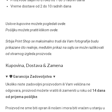
Proizvode šaljemo u roku od 1 do 5 radnih dana
Vreme dostave od 2 do 10 radnih dana
Uslove kupovine možete pogledati
ovde
.
Pošiljku možete pratiti klikom
ovde
.
Srbija Print Shop se maksimalno trudi da Vam fotografije budu
prikazane što realnije, međutim prikaz na sajtu se može razlikovati
od stvarnog izgleda proizvoda.
Kupovina, Dostava & Zamena
🛡️ Garancija Zadovoljstva ▼
Ukoliko niste zadovoljni proizvodom ili Vam veličina ne
odgovara, proizvod možete vratiti ili zameniti u roku od
14 dana
od prijema pošiljke
.
Proizvod ne sme biti opran ili nošen i mora biti vraćen u stanju u