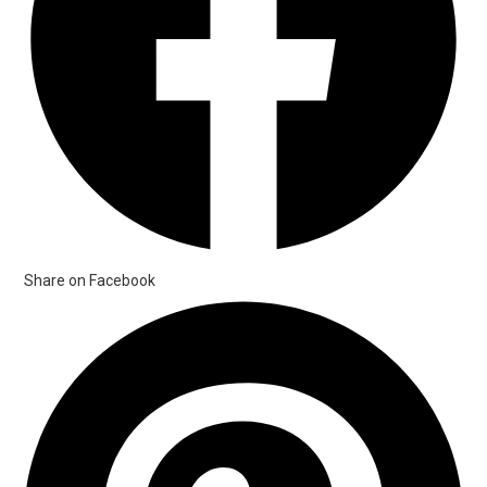
Share on Facebook
Opens
in
a
new
window