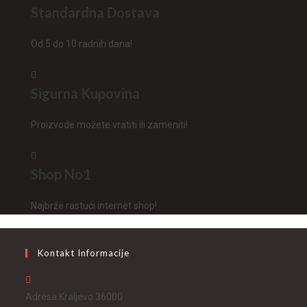
Standardna Dostava
Od 5 do 10 radnih dana!
Sigurna Kupovina
Proizvode možete vratiti ili zameniti!
Shop No1
Najbrže rastući internet shop!
Kontakt Informacije
Adresa:
Kraljevo 36000