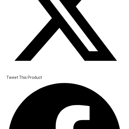
Tweet This Product
Opens
in
a
new
window