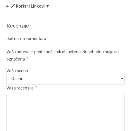
🔗 Korisni Linkovi ▼
Recenzije
Još nema komentara.
Vaša adresa e-pošte neće biti objavljena.
Neophodna polja su
označena
*
Vaša ocena
Vaša recenzija
*