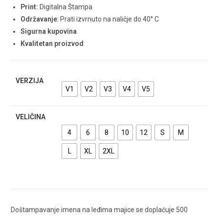
Print:
Digitalna Štampa
Održavanje
: Prati izvrnuto na naličje do 40° C
Sigurna kupovina
Kvalitetan proizvod
VERZIJA
V1
V2
V3
V4
V5
VELIČINA
4
6
8
10
12
S
M
L
XL
2XL
Doštampavanje imena na leđima majice se doplaćuje 500