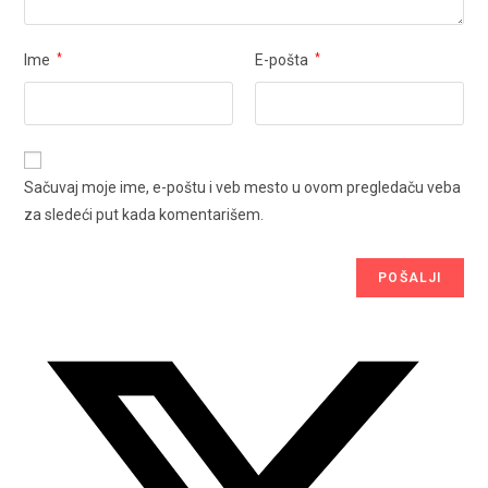
Ime
*
E-pošta
*
Sačuvaj moje ime, e-poštu i veb mesto u ovom pregledaču veba
za sledeći put kada komentarišem.
Opens
in
a
new
window