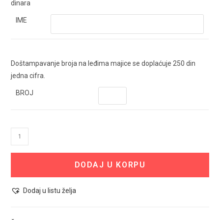
dinara
IME
Doštampavanje broja na leđima majice se doplaćuje 250 din
jedna cifra.
BROJ
Trening
Komplet
SS
DODAJ U KORPU
Lazio
količina
Dodaj u listu želja