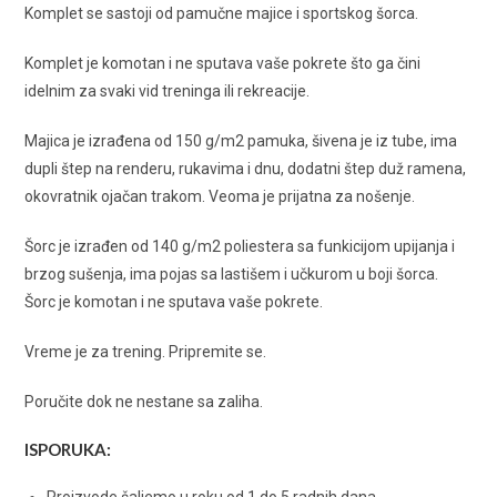
Komplet se sastoji od pamučne majice i sportskog šorca.
Komplet je komotan i ne sputava vaše pokrete što ga čini
idelnim za svaki vid treninga ili rekreacije.
Majica je izrađena od 150 g/m2 pamuka, šivena je iz tube, ima
dupli štep na renderu, rukavima i dnu, dodatni štep duž ramena,
okovratnik ojačan trakom. Veoma je prijatna za nošenje.
Šorc je izrađen od 140 g/m2 poliestera sa funkicijom upijanja i
brzog sušenja, ima pojas sa lastišem i učkurom u boji šorca.
Šorc je komotan i ne sputava vaše pokrete.
Vreme je za trening. Pripremite se.
Poručite dok ne nestane sa zaliha.
ISPORUKA: