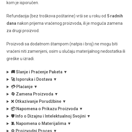
kom je isporučen.
Refundacija (bez troškova poštarine) vrši se u roku od
5 radnih
dana
nakon prijema vraćenog proizvoda, ili je moguća zamena
za drugi proizvod.
Proizvodi sa dodatnom štampom (natpis i broj) ne mogu biti
vraćeni niti zamenjeni, osim u slučaju materijalnog nedostatka ili
greške u izradi.
🚚 Slanje i Praćenje Paketa ▼
🚀 Isporuka i Dostava ▼
💳 Plaćanje ▼
🔄 Zamena Proizvoda ▼
❌ Otkazivanje Porudžbine ▼
📦 Napomena o Prikazu Proizvoda ▼
🛡️ Info o Dizajnu i Intelektualnoj Svojini ▼
🧵 Napomena o Materijalima ▼
⚙️ Proizvodni Proces ▼