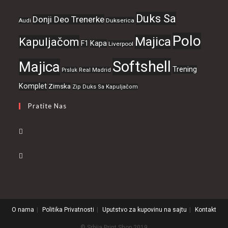
Duks Sa
Donji Deo Trenerke
Dukserica
Audi
Polo
Majica
Kapuljačom
F1
Kapa
Liverpool
Softshell
Majica
Trening
Prsluk
Real Madrid
Komplet
Zimska
Zip Duks Sa Kapuljačom
Pratite Nas
Opens
in
Opens
a
in
new
a
tab
new
tab
O nama
Politika Privatnosti
Uputstvo za kupovinu na sajtu
Kontakt
© Srbija Print Shop 2019