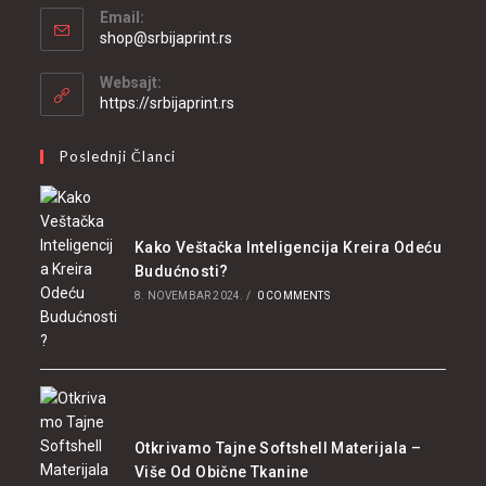
Email:
shop@srbijaprint.rs
Websajt:
https://srbijaprint.rs
Poslednji Članci
Kako Veštačka Inteligencija Kreira Odeću
Budućnosti?
8. NOVEMBAR 2024.
/
0 COMMENTS
Otkrivamo Tajne Softshell Materijala –
Više Od Obične Tkanine