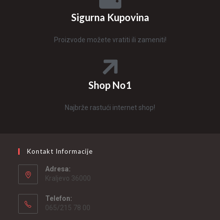
Sigurna Kupovina
Proizvode možete vratiti ili zameniti!
Shop No1
Najbrže rastući internet shop!
Kontakt Informacije
Adresa:
Kraljevo 36000
Telefon:
065/215 78 00