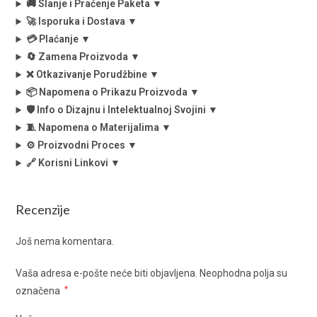
🚚 Slanje i Praćenje Paketa ▼
🚀 Isporuka i Dostava ▼
💳 Plaćanje ▼
🔄 Zamena Proizvoda ▼
❌ Otkazivanje Porudžbine ▼
📦 Napomena o Prikazu Proizvoda ▼
🛡️ Info o Dizajnu i Intelektualnoj Svojini ▼
🧵 Napomena o Materijalima ▼
⚙️ Proizvodni Proces ▼
🔗 Korisni Linkovi ▼
Recenzije
Još nema komentara.
Vaša adresa e-pošte neće biti objavljena.
Neophodna polja su
označena
*