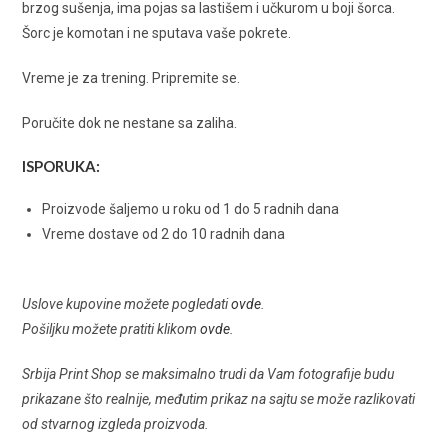
brzog sušenja, ima pojas sa lastišem i učkurom u boji šorca.
Šorc je komotan i ne sputava vaše pokrete.
Vreme je za trening. Pripremite se.
Poručite dok ne nestane sa zaliha.
ISPORUKA:
Proizvode šaljemo u roku od 1 do 5 radnih dana
Vreme dostave od 2 do 10 radnih dana
Uslove kupovine možete pogledati
ovde
.
Pošiljku možete pratiti klikom
ovde
.
Srbija Print Shop se maksimalno trudi da Vam fotografije budu
prikazane što realnije, međutim prikaz na sajtu se može razlikovati
od stvarnog izgleda proizvoda.