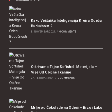
Kako Veštačka Inteligencija Kreira Odeću
Budućnosti?
8. NOVEMBAR 2024.
/
0 COMMENTS
Otkrivamo Tajne Softshell Materijala –
Više Od Obične Tkanine
27. FEBRUAR 2024.
/
0 COMMENTS
Mrlje od Čokolade na Odeći – Brzo i Lako