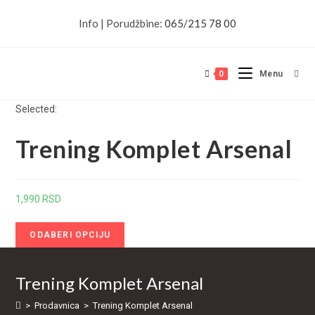
Skip
Info | Porudžbine:
065/215 78 00
to
content
0
Menu
Selected:
Trening Komplet Arsenal
1,990
RSD
ODABERI OPCIJU
Trening Komplet Arsenal
>
Prodavnica
>
Trening Komplet Arsenal