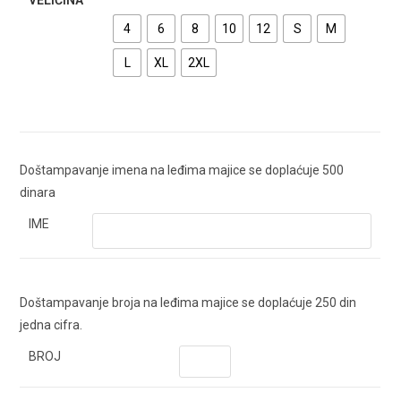
VELIČINA
4
6
8
10
12
S
M
L
XL
2XL
Doštampavanje imena na leđima majice se doplaćuje 500
dinara
IME
Doštampavanje broja na leđima majice se doplaćuje 250 din
jedna cifra.
BROJ