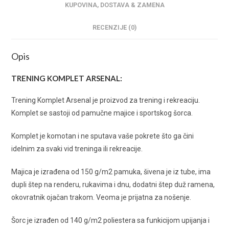
KUPOVINA, DOSTAVA & ZAMENA
RECENZIJE (0)
Opis
TRENING KOMPLET ARSENAL:
Trening Komplet Arsenal je proizvod za trening i rekreaciju.
Komplet se sastoji od pamučne majice i sportskog šorca.
Komplet je komotan i ne sputava vaše pokrete što ga čini
idelnim za svaki vid treninga ili rekreacije.
Majica je izrađena od 150 g/m2 pamuka, šivena je iz tube, ima
dupli štep na renderu, rukavima i dnu, dodatni štep duž ramena,
okovratnik ojačan trakom. Veoma je prijatna za nošenje.
Šorc je izrađen od 140 g/m2 poliestera sa funkicijom upijanja i