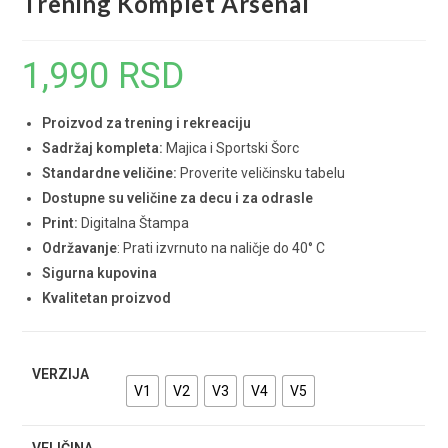
Trening Komplet Arsenal
1,990
RSD
Proizvod za trening i rekreaciju
Sadržaj kompleta:
Majica i Sportski Šorc
Standardne veličine:
Proverite veličinsku tabelu
Dostupne su veličine za decu i za odrasle
Print:
Digitalna Štampa
Održavanje
: Prati izvrnuto na naličje do 40° C
Sigurna kupovina
Kvalitetan proizvod
VERZIJA
V1
V2
V3
V4
V5