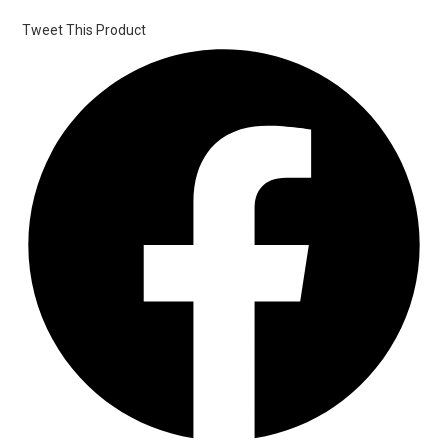
Tweet This Product
Opens
in
a
new
window