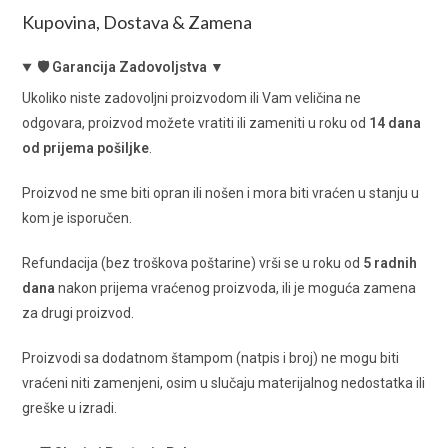
Kupovina, Dostava & Zamena
🛡️ Garancija Zadovoljstva ▼
Ukoliko niste zadovoljni proizvodom ili Vam veličina ne
odgovara, proizvod možete vratiti ili zameniti u roku od
14 dana
od prijema pošiljke
.
Proizvod ne sme biti opran ili nošen i mora biti vraćen u stanju u
kom je isporučen.
Refundacija (bez troškova poštarine) vrši se u roku od
5 radnih
dana
nakon prijema vraćenog proizvoda, ili je moguća zamena
za drugi proizvod.
Proizvodi sa dodatnom štampom (natpis i broj) ne mogu biti
vraćeni niti zamenjeni, osim u slučaju materijalnog nedostatka ili
greške u izradi.