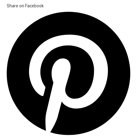
Share on Facebook
Opens
in
a
new
window