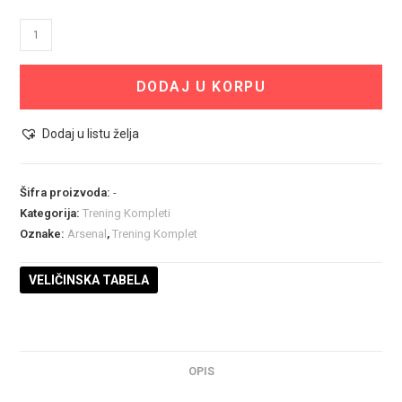
Trening
Komplet
Arsenal
DODAJ U KORPU
količina
Dodaj u listu želja
Šifra proizvoda:
-
Kategorija:
Trening Kompleti
Oznake:
Arsenal
,
Trening Komplet
VELIČINSKA TABELA
OPIS