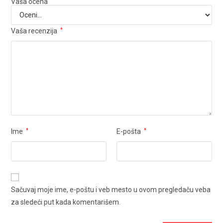
Vaša ocena
Vaša recenzija
*
Ime
*
E-pošta
*
Sačuvaj moje ime, e-poštu i veb mesto u ovom pregledaču veba
za sledeći put kada komentarišem.