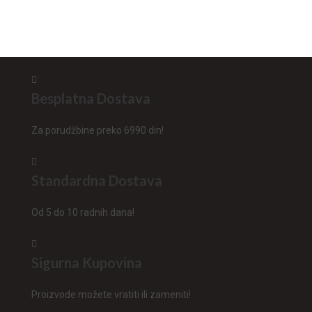
Besplatna Dostava
Za porudžbine preko 6990 din!
Standardna Dostava
Od 5 do 10 radnih dana!
Sigurna Kupovina
Proizvode možete vratiti ili zameniti!