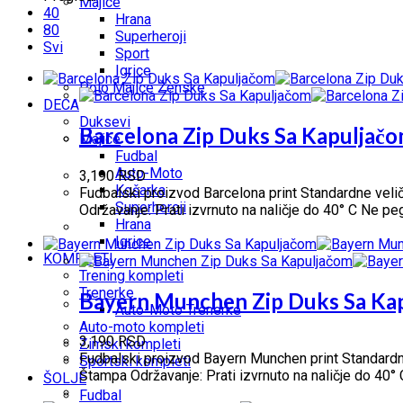
Majice
40
Hrana
80
Superheroji
Svi
Sport
Igrice
Polo Majice Ženske
DECA
Duksevi
Barcelona Zip Duks Sa Kapuljač
Majice
Fudbal
Auto-Moto
3,190
RSD
Košarka
Fudbalski proizvod Barcelona print Standardne velič
Superheroji
Održavanje: Prati izvrnuto na naličje do 40° C Ne p
Hrana
Igrice
KOMPLETI
Trening kompleti
Trenerke
Bayern Munchen Zip Duks Sa Ka
Auto-Moto Trenerke
Auto-moto kompleti
3,190
RSD
Zimski kompleti
Fudbalski proizvod Bayern Munchen print Standardne 
Sportski kompleti
Štampa Održavanje: Prati izvrnuto na naličje do 40°
ŠOLJE
Fudbal