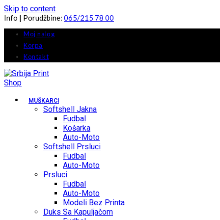
Skip to content
Info | Porudžbine:
065/215 78 00
Moj nalog
Korpa
Kontakt
MUŠKARCI
Softshell Jakna
Fudbal
Košarka
Auto-Moto
Softshell Prsluci
Fudbal
Auto-Moto
Prsluci
Fudbal
Auto-Moto
Modeli Bez Printa
Duks Sa Kapuljačom