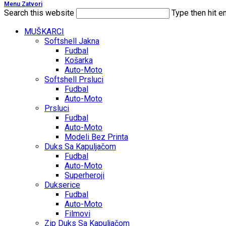
Menu
Zatvori
Search this website
Type then hit e
MUŠKARCI
Softshell Jakna
Fudbal
Košarka
Auto-Moto
Softshell Prsluci
Fudbal
Auto-Moto
Prsluci
Fudbal
Auto-Moto
Modeli Bez Printa
Duks Sa Kapuljačom
Fudbal
Auto-Moto
Superheroji
Dukserice
Fudbal
Auto-Moto
Filmovi
Zip Duks Sa Kapuljačom