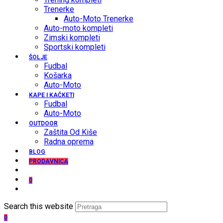
Trenerke
Auto-Moto Trenerke
Auto-moto kompleti
Zimski kompleti
Sportski kompleti
ŠOLJE
Fudbal
Košarka
Auto-Moto
KAPE I KAČKETI
Fudbal
Auto-Moto
OUTDOOR
Zaštita Od Kiše
Radna oprema
BLOG
PRODAVNICA
0
Search this website
0