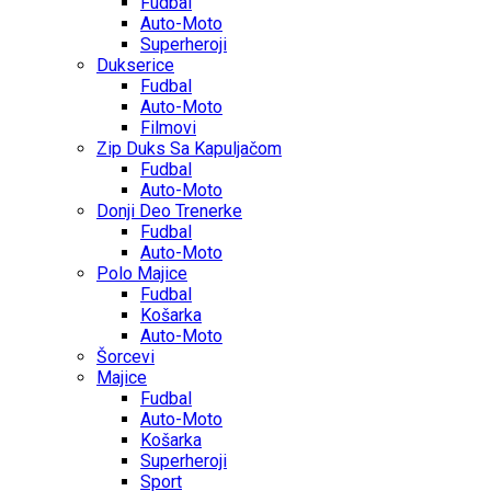
Fudbal
Auto-Moto
Superheroji
Dukserice
Fudbal
Auto-Moto
Filmovi
Zip Duks Sa Kapuljačom
Fudbal
Auto-Moto
Donji Deo Trenerke
Fudbal
Auto-Moto
Polo Majice
Fudbal
Košarka
Auto-Moto
Šorcevi
Majice
Fudbal
Auto-Moto
Košarka
Superheroji
Sport