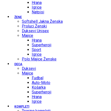
Hrana
Igrice
Natpisi
ŽENE
Softshell Jakna Ženska
Prsluci Ženski
Duksevi Unisex
Majice
Hrana
Superheroji
Sport
Igrice
Polo Majice Ženske
DECA
Duksevi
Majice
Fudbal
Auto-Moto
Košarka
Superheroji
Hrana
Igrice
KOMPLETI
Trening kompleti