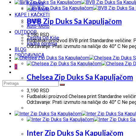
Košarka
Auto-Moto
KAPE I KAČKETI
BVB Zip Duks Sa Kapuljačom
Fudbal
Auto-Moto
OUTDOOR
3,190
RSD
Zaštita Od Kiše
Fudbalski proizvod BVB print Standardne veličine: P
Radna oprema
Održavanje: Prati izvrnuto na naličje do 40° C Ne p
BLOG
PRODAVNICA
0
Chelsea Zip Duks Sa Kapuljačom
3,190
RSD
Fudbalski proizvod Chelsea print Standardne veličin
Održavanje: Prati izvrnuto na naličje do 40° C Ne p
Inter Zip Duks Sa Kapuljačom