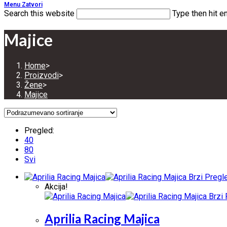
Menu
Zatvori
Search this website
Type then hit e
Majice
Home
>
Proizvodi
>
Žene
>
Majice
Pregled:
40
80
Svi
Brzi Pregl
Akcija!
Brzi 
Aprilia Racing Majica