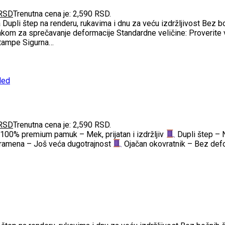
RSD
Trenutna cena je: 2,590 RSD.
 Dupli štep na renderu, rukavima i dnu za veću izdržljivost Bez
rakom za sprečavanje deformacije Standardne veličine: Proverite v
 štampe Sigurna…
led
RSD
Trenutna cena je: 2,590 RSD.
100% premium pamuk – Mek, prijatan i izdržljiv
Dupli štep – 
ramena – Još veća dugotrajnost
Ojačan okovratnik – Bez defo