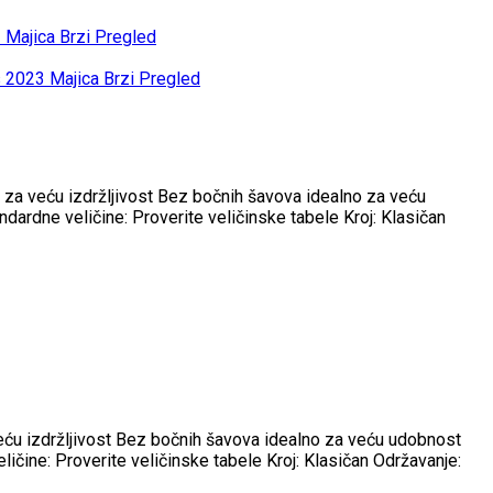
Brzi Pregled
Brzi Pregled
 za veću izdržljivost Bez bočnih šavova idealno za veću
dardne veličine: Proverite veličinske tabele Kroj: Klasičan
veću izdržljivost Bez bočnih šavova idealno za veću udobnost
ičine: Proverite veličinske tabele Kroj: Klasičan Održavanje: