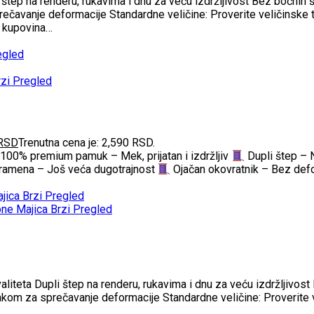
tep na renderu, rukavima i dnu za veću izdržljivost Bez bočnih
prečavanje deformacije Standardne veličine: Proverite veličinske t
a kupovina…
egled
zi Pregled
RSD
Trenutna cena je: 2,590 RSD.
100% premium pamuk – Mek, prijatan i izdržljiv
Dupli štep – 
ramena – Još veća dugotrajnost
Ojačan okovratnik – Bez defo
Brzi Pregled
Brzi Pregled
iteta Dupli štep na renderu, rukavima i dnu za veću izdržljivos
rakom za sprečavanje deformacije Standardne veličine: Proverite v