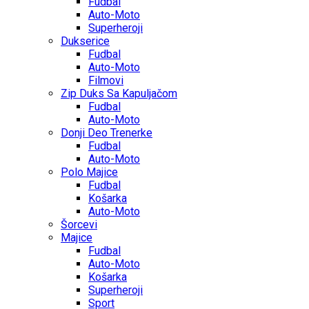
Fudbal
Auto-Moto
Superheroji
Dukserice
Fudbal
Auto-Moto
Filmovi
Zip Duks Sa Kapuljačom
Fudbal
Auto-Moto
Donji Deo Trenerke
Fudbal
Auto-Moto
Polo Majice
Fudbal
Košarka
Auto-Moto
Šorcevi
Majice
Fudbal
Auto-Moto
Košarka
Superheroji
Sport