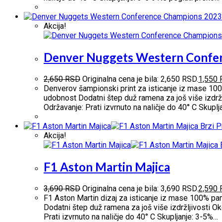
Akcija!
Denver Nuggets Western Confer
2,650
RSD
Originalna cena je bila: 2,650 RSD.
1,550
Denverov šampionski print za isticanje iz mase 100
udobnost Dodatni štep duž ramena za još više izdržl
Održavanje: Prati izvrnuto na naličje do 40° C Skupl
Brzi P
Akcija!
B
F1 Aston Martin Majica
3,690
RSD
Originalna cena je bila: 3,690 RSD.
2,590
F1 Aston Martin dizaj za isticanje iz mase 100% pa
Dodatni štep duž ramena za još više izdržljivosti O
Prati izvrnuto na naličje do 40° C Skupljanje: 3-5%…