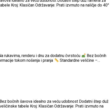
 šavova idealno za veću udobnost Dodatni štep duž ramena za
abele Kroj: Klasičan Održavanje: Prati izvrnuto na naličje do 40°
Na rukavima, renderu i dnu za dodatnu čvrstoću
Bez bočnih
rmacije tokom nošenja i pranja
Standardne veličine –…
t Bez bočnih šavova idealno za veću udobnost Dodatni štep duž
eličinske tabele Kroj: Klasičan Održavanje: Prati izvrnuto na