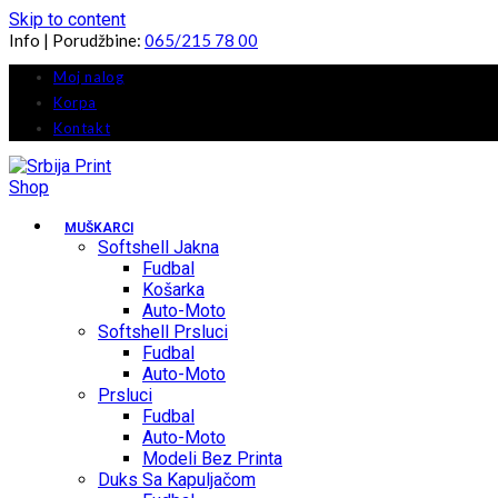
Skip to content
Info | Porudžbine:
065/215 78 00
Moj nalog
Korpa
Kontakt
MUŠKARCI
Softshell Jakna
Fudbal
Košarka
Auto-Moto
Softshell Prsluci
Fudbal
Auto-Moto
Prsluci
Fudbal
Auto-Moto
Modeli Bez Printa
Duks Sa Kapuljačom