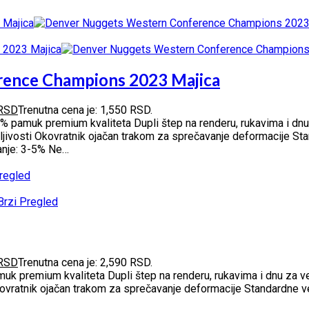
ence Champions 2023 Majica
RSD
Trenutna cena je: 1,550 RSD.
% pamuk premium kvaliteta Dupli štep na renderu, rukavima i dnu
jivosti Okovratnik ojačan trakom za sprečavanje deformacije Stan
janje: 3-5% Ne…
regled
rzi Pregled
RSD
Trenutna cena je: 2,590 RSD.
muk premium kvaliteta Dupli štep na renderu, rukavima i dnu za 
kovratnik ojačan trakom za sprečavanje deformacije Standardne vel