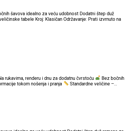
 bočnih šavova idealno za veću udobnost Dodatni štep duž
eličinske tabele Kroj: Klasičan Održavanje: Prati izvrnuto na
Na rukavima, renderu i dnu za dodatnu čvrstoću
Bez bočnih
rmacije tokom nošenja i pranja
Standardne veličine –…