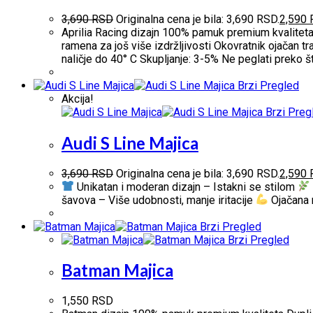
3,690
RSD
Originalna cena je bila: 3,690 RSD.
2,590
Aprilia Racing dizajn 100% pamuk premium kvaliteta
ramena za još više izdržljivosti Okovratnik ojačan t
naličje do 40° C Skupljanje: 3-5% Ne peglati preko
Brzi Pregled
Akcija!
Brzi Preg
Audi S Line Majica
3,690
RSD
Originalna cena je bila: 3,690 RSD.
2,590
Unikatan i moderan dizajn – Istakni se stilom
šavova – Više udobnosti, manje iritacije
Ojačana 
Brzi Pregled
Brzi Pregled
Batman Majica
1,550
RSD