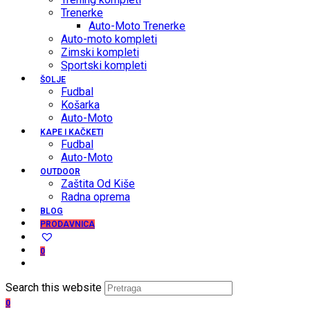
Trenerke
Auto-Moto Trenerke
Auto-moto kompleti
Zimski kompleti
Sportski kompleti
ŠOLJE
Fudbal
Košarka
Auto-Moto
KAPE I KAČKETI
Fudbal
Auto-Moto
OUTDOOR
Zaštita Od Kiše
Radna oprema
BLOG
PRODAVNICA
0
Search this website
0