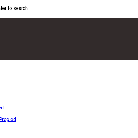
nter to search
ed
Pregled