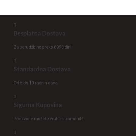
Besplatna Dostava
Za porudžbine preko 6990 din!
Standardna Dostava
Od 5 do 10 radnih dana!
Sigurna Kupovina
Proizvode možete vratiti ili zameniti!