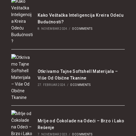
Kako Veštačka Inteligencija Kreira Odeću
Budućnosti?
8. NOVEMBAR 2024.
/
0 COMMENTS
Otkrivamo Tajne Softshell Materijala –
Više Od Obične Tkanine
27. FEBRUAR 2024.
/
0 COMMENTS
Mrlje od Čokolade na Odeći – Brzo i Lako
Rešenje
7. NOVEMBAR 2023.
/
0 COMMENTS