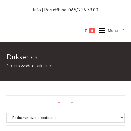
Skip
Info | Porudžbine:
065/215 78 00
to
content
0
Menu
Dukserica
>
Proizvodi
>
Dukserica