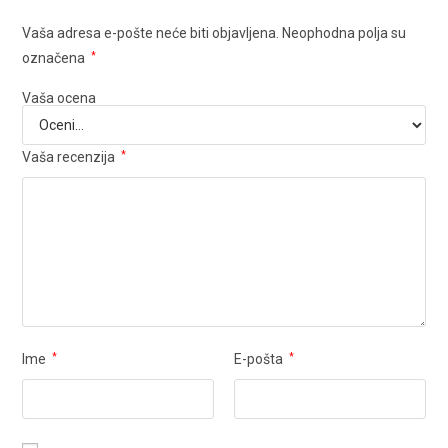
Vaša adresa e-pošte neće biti objavljena.
Neophodna polja su
označena
*
Vaša ocena
Vaša recenzija
*
Ime
*
E-pošta
*