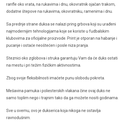
ranfle oko vrata, na rukavima i dnu, okovratnik ojačan trakom,
dodatne štepove na rukavima, okovratniku, ramenima i dnu.
Sa prednje strane duksa se nalazi pring grbova koji su urađeni
najmodernijim tehnologijama koje se koriste u fudbalskim
klubovima za oficijalne proizvode. Print je otporan na habanje i
pucanje i ostaće neoštećen i posle niza pranja.
Steznici oko zglobova i struka garantuju Vam da će duks ostati
na mestu i pri težim fizičkim aktivnostima.
Zbog svoje fleksibilnosti imaćete punu slobodu pokreta.
Mešavina pamuka i poliesterskih vlakana čine ovaj duks ne
samo toplim nego i trajnim tako da ga možete nositi godinama.
Sve u svemu, ovo je dukserica koja nikoga ne ostavlja
ravnodušnim.