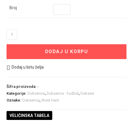
Broj
West
Ham
Dukserica
DODAJ U KORPU
količina
Dodaj u listu želja
Šifra proizvoda:
-
Kategorije:
Dukserice
,
Dukserice - Fudbal
,
Duksevi
Oznake:
Dukserica
,
West Ham
VELIČINSKA TABELA