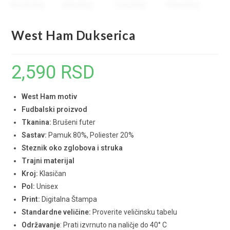
West Ham Dukserica
2,590
RSD
West Ham motiv
Fudbalski proizvod
Tkanina:
Brušeni futer
Sastav:
Pamuk 80%, Poliester 20%
Steznik oko zglobova i struka
Trajni materijal
Kroj:
Klasičan
Pol:
Unisex
Print:
Digitalna Štampa
Standardne veličine:
Proverite veličinsku tabelu
Održavanje
: Prati izvrnuto na naličje do 40° C