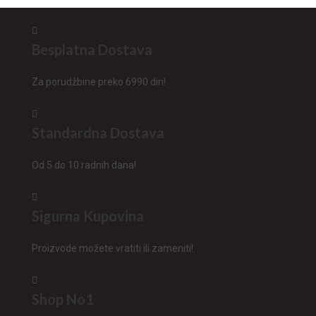
Besplatna Dostava
Za porudžbine preko 6990 din!
Standardna Dostava
Od 5 do 10 radnih dana!
Sigurna Kupovina
Proizvode možete vratiti ili zameniti!
Shop No1