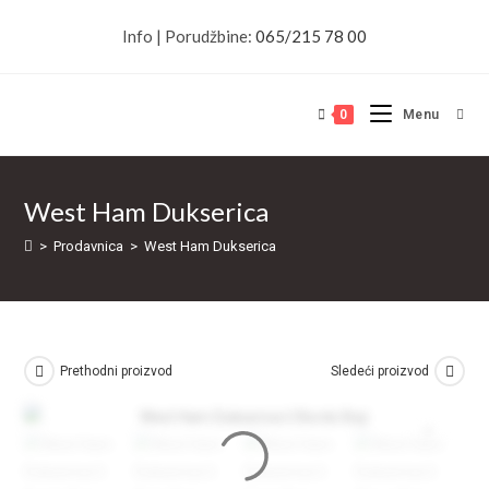
Skip
Info | Porudžbine:
065/215 78 00
to
content
0
Menu
West Ham Dukserica
>
Prodavnica
>
West Ham Dukserica
Prethodni proizvod
Sledeći proizvod