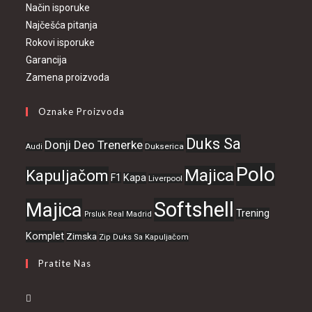
Način isporuke
Najčešća pitanja
Rokovi isporuke
Garancija
Zamena proizvoda
Oznake Proizvoda
Duks Sa
Donji Deo Trenerke
Dukserica
Audi
Polo
Majica
Kapuljačom
F1
Kapa
Liverpool
Softshell
Majica
Trening
Prsluk
Real Madrid
Komplet
Zimska
Zip Duks Sa Kapuljačom
Pratite Nas
Opens
in