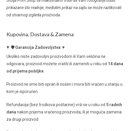
Srbija Print Shop se maksimalno trudi da Vam fotografije budu
prikazane što realnije, međutim prikaz na sajtu se može razlikovati
od stvarnog izgleda proizvoda.
Kupovina, Dostava & Zamena
🛡️ Garancija Zadovoljstva ▼
Ukoliko niste zadovoljni proizvodom ili Vam veličina ne
odgovara, proizvod možete vratiti ili zameniti u roku od
14 dana
od prijema pošiljke
.
Proizvod ne sme biti opran ili nošen i mora biti vraćen u stanju u
kom je isporučen.
Refundacija (bez troškova poštarine) vrši se u roku od
5 radnih
dana
nakon prijema vraćenog proizvoda, ili je moguća zamena
za drugi proizvod.