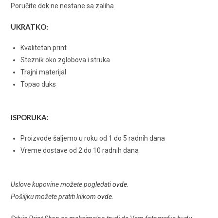
Poručite dok ne nestane sa zaliha.
UKRATKO:
Kvalitetan print
Steznik oko zglobova i struka
Trajni materijal
Topao duks
ISPORUKA:
Proizvode šaljemo u roku od 1 do 5 radnih dana
Vreme dostave od 2 do 10 radnih dana
Uslove kupovine možete pogledati
ovde
.
Pošiljku možete pratiti klikom
ovde
.