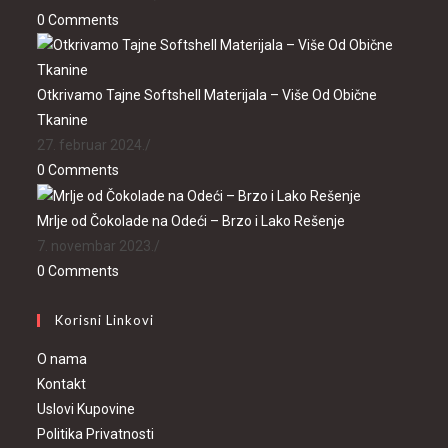
0 Comments
Otkrivamo Tajne Softshell Materijala – Više Od Obične
Tkanine
27. februar 2024.
/
0 Comments
Mrlje od Čokolade na Odeći – Brzo i Lako Rešenje
7. novembar 2023.
/
0 Comments
Korisni Linkovi
O nama
Kontakt
Uslovi Kupovine
Politika Privatnosti