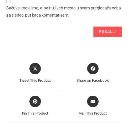
Sačuvaj moje ime, e-poštu i veb mesto u ovom pregledaču veba
za sledeći put kada komentarišem.
Opens
Opens
in
in
a
a
Tweet This Product
Share on Facebook
new
new
window
window
Opens
Opens
in
in
a
a
Pin This Product
Mail This Product
new
new
window
window