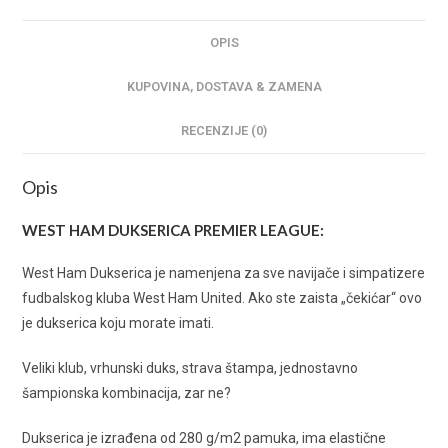
OPIS
KUPOVINA, DOSTAVA & ZAMENA
RECENZIJE (0)
Opis
WEST HAM DUKSERICA PREMIER LEAGUE:
West Ham Dukserica je namenjena za sve navijače i simpatizere
fudbalskog kluba West Ham United. Ako ste zaista „čekićar“ ovo
je dukserica koju morate imati.
Veliki klub, vrhunski duks, strava štampa, jednostavno
šampionska kombinacija, zar ne?
Dukserica je izrađena od 280 g/m2 pamuka, ima elastične