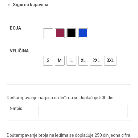
Sigurna kupovina
BOJA
VELIČINA
S
M
L
XL
2XL
3XL
Doštampavanje natpisa na leđima se doplaćuje 500 din
Natpis
Doštampavanje broja na leđima se doplaćuje 250 din jedna cifra