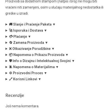
Proizvodi sa dodatnom štampom (natpis i broj) ne mogu biti
vraćeni niti zamenjeni, osim u slučaju materijalnog nedostatka ili
greške u izradi.
🚚 Slanje i Praćenje Paketa ▼
🚀 Isporuka i Dostava ▼
💳 Plaćanje ▼
🔄 Zamena Proizvoda ▼
❌ Otkazivanje Porudžbine ▼
📦 Napomena o Prikazu Proizvoda ▼
🛡️ Info o Dizajnu i Intelektualnoj Svojini ▼
🧵 Napomena o Materijalima ▼
⚙️ Proizvodni Proces ▼
🔗 Korisni Linkovi ▼
Recenzije
Još nema komentara.