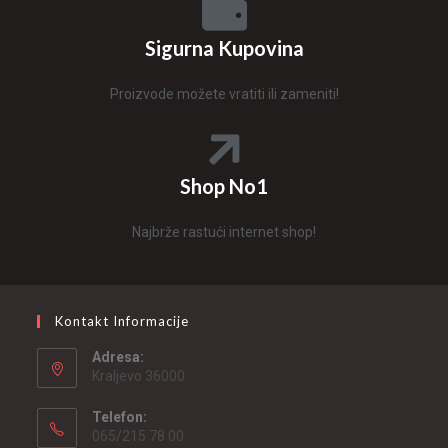
Sigurna Kupovina
Proizvode možete vratiti ili zameniti!
Shop No1
Najbrže rastući internet shop!
Kontakt Informacije
Adresa:
Kraljevo 36000
Telefon:
065/215 78 00