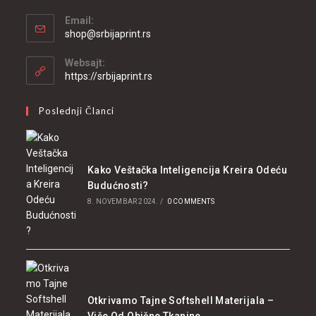
Email:
shop@srbijaprint.rs
Websajt:
https://srbijaprint.rs
Poslednji Članci
Kako Veštačka Inteligencija Kreira Odeću
Budućnosti?
8. NOVEMBAR 2024.
/
0 COMMENTS
Otkrivamo Tajne Softshell Materijala –