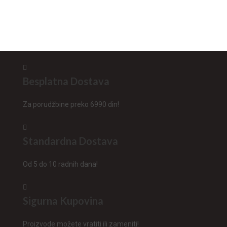
Besplatna Dostava
Za porudžbine preko 6990 din!
Standardna Dostava
Od 5 do 10 radnih dana!
Sigurna Kupovina
Proizvode možete vratiti ili zameniti!