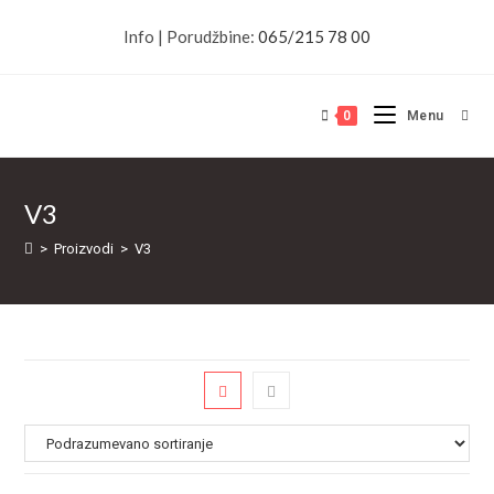
Skip
Info | Porudžbine:
065/215 78 00
to
content
0
Menu
V3
>
Proizvodi
>
V3