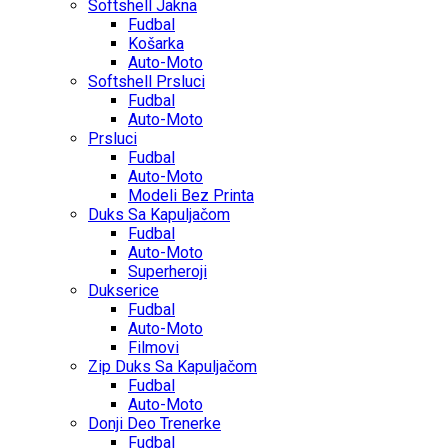
Softshell Jakna
Fudbal
Košarka
Auto-Moto
Softshell Prsluci
Fudbal
Auto-Moto
Prsluci
Fudbal
Auto-Moto
Modeli Bez Printa
Duks Sa Kapuljačom
Fudbal
Auto-Moto
Superheroji
Dukserice
Fudbal
Auto-Moto
Filmovi
Zip Duks Sa Kapuljačom
Fudbal
Auto-Moto
Donji Deo Trenerke
Fudbal