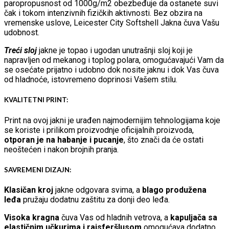
paropropusnost od 1000g/m2 obezbeđuje da ostanete suvi
čak i tokom intenzivnih fizičkih aktivnosti. Bez obzira na
vremenske uslove, Leicester City Softshell Jakna čuva Vašu
udobnost.
Treći sloj
jakne je topao i ugodan unutrašnji sloj koji je
napravljen od mekanog i toplog polara, omogućavajući Vam da
se osećate prijatno i udobno dok nosite jaknu i dok Vas čuva
od hladnoće, istovremeno doprinosi Vašem stilu.
KVALITETNI PRINT:
Print na ovoj jakni je urađen najmodernijim tehnologijama koje
se koriste i prilikom proizvodnje oficijalnih proizvoda,
otporan je na habanje i pucanje
, što znači da će ostati
neoštećen i nakon brojnih pranja.
SAVREMENI DIZAJN:
Klasičan kroj
jakne odgovara svima, a
blago produžena
leđa
pružaju dodatnu zaštitu za donji deo leđa.
Visoka kragna
čuva Vas od hladnih vetrova, a
kapuljača sa
elastičnim učkurima i rajsferšlusom
omogućava dodatno