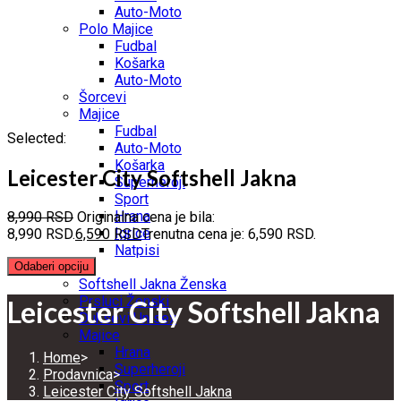
Auto-Moto
Polo Majice
Fudbal
Košarka
Auto-Moto
Šorcevi
Majice
Fudbal
Selected:
Auto-Moto
Košarka
Leicester City Softshell Jakna
Superheroji
Sport
Hrana
8,990
RSD
Originalna cena je bila:
Igrice
8,990 RSD.
6,590
RSD
Trenutna cena je: 6,590 RSD.
Natpisi
ŽENE
Odaberi opciju
Softshell Jakna Ženska
Prsluci Ženski
Leicester City Softshell Jakna
Duksevi Unisex
Majice
Hrana
Home
>
Superheroji
Prodavnica
>
Sport
Leicester City Softshell Jakna