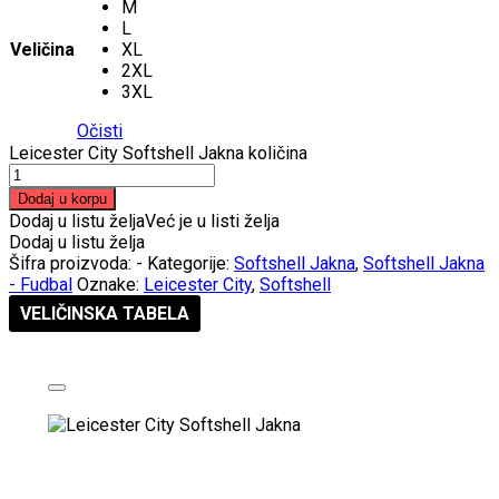
M
L
Veličina
XL
2XL
3XL
Očisti
Leicester City Softshell Jakna količina
Dodaj u korpu
Dodaj u listu želja
Već je u listi želja
Dodaj u listu želja
Šifra proizvoda:
-
Kategorije:
Softshell Jakna
,
Softshell Jakna
- Fudbal
Oznake:
Leicester City
,
Softshell
VELIČINSKA TABELA