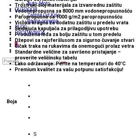
Auto-Moto
Trostruki sloj materijala za izvanrednu zaštitu
OUTDOOR
Vodonepropusna sa 8000 mm vodonepropusnošću
Zaštita Od Kiše
Paropropusna sa 1000 g/m2 paropropusnošću
Radna oprema
Visoka kragna za dodatnu zaštitu u predelu vrata
BLOG
Skidajuća kapuljača za prilagodljivu upotrebu
PRODAVNICA
Produžena leđa za bolju zaštitu u tom predelu
Džepovi sa rajsferšlusom za sigurno čuvanje stvari
0
Čičak traka na rukavima da onemogući prolaz vetra
Standardne veličine za savršeno pristajanje –
proverite veličinsku tabelu
Lako održavanje: Perite na temperaturi do 40°C
Premium kvalitet za vašu potpunu satisfakciju!
Boja
S