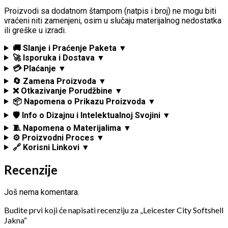
Proizvodi sa dodatnom štampom (natpis i broj) ne mogu biti
vraćeni niti zamenjeni, osim u slučaju materijalnog nedostatka
ili greške u izradi.
🚚 Slanje i Praćenje Paketa ▼
🚀 Isporuka i Dostava ▼
💳 Plaćanje ▼
🔄 Zamena Proizvoda ▼
❌ Otkazivanje Porudžbine ▼
📦 Napomena o Prikazu Proizvoda ▼
🛡️ Info o Dizajnu i Intelektualnoj Svojini ▼
🧵 Napomena o Materijalima ▼
⚙️ Proizvodni Proces ▼
🔗 Korisni Linkovi ▼
Recenzije
Još nema komentara.
Budite prvi koji će napisati recenziju za „Leicester City Softshell
Jakna“