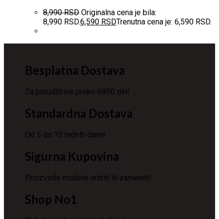
8,990
RSD
Originalna cena je bila:
8,990 RSD.
6,590
RSD
Trenutna cena je: 6,590 RSD.
Besplatna Dostava
Za porudžbine preko 6990 din!
Standardna Dostava
Od 5 do 10 radnih dana!
Sigurna Kupovina
Proizvode možete vratiti ili zameniti!
Shop No1