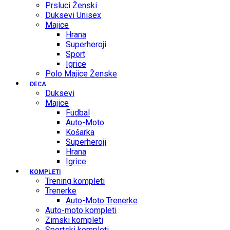
Prsluci Ženski
Duksevi Unisex
Majice
Hrana
Superheroji
Sport
Igrice
Polo Majice Ženske
DECA
Duksevi
Majice
Fudbal
Auto-Moto
Košarka
Superheroji
Hrana
Igrice
KOMPLETI
Trening kompleti
Trenerke
Auto-Moto Trenerke
Auto-moto kompleti
Zimski kompleti
Sportski kompleti