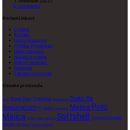
7. novembar 2023.
/
0 Comments
Korisni Linkovi
O nama
Kontakt
Uslovi Kupovine
Politika Privatnosti
Način isporuke
Najčešća pitanja
Rokovi isporuke
Garancija
Zamena proizvoda
Oznake proizvoda
Duks Sa
Donji Deo Trenerke
Dukserica
Audi
Polo
Majica
Kapuljačom
F1
Kapa
Liverpool
Softshell
Majica
Trening Komplet
Prsluk
Real Madrid
Zimska
Zip Duks Sa Kapuljačom