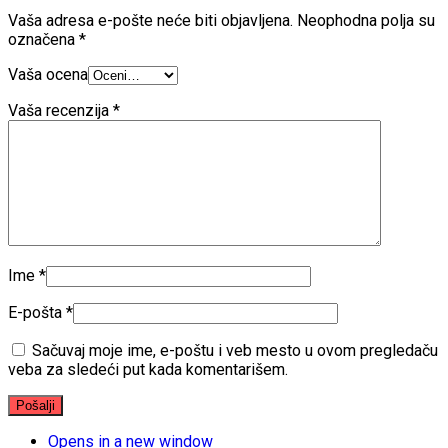
Vaša adresa e-pošte neće biti objavljena.
Neophodna polja su
označena
*
Vaša ocena
Vaša recenzija
*
Ime
*
E-pošta
*
Sačuvaj moje ime, e-poštu i veb mesto u ovom pregledaču
veba za sledeći put kada komentarišem.
Opens in a new window