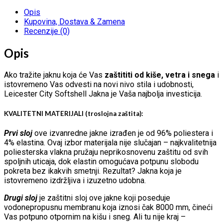
Opis
Kupovina, Dostava & Zamena
Recenzije (0)
Opis
Ako tražite jaknu koja će Vas
zaštititi od kiše, vetra i snega
i
istovremeno Vas odvesti na novi nivo stila i udobnosti,
Leicester City Softshell Jakna je Vaša najbolja investicija.
KVALITETNI MATERIJALI (troslojna zaštita):
Prvi sloj
ove izvanredne jakne izrađen je od 96% poliestera i
4% elastina. Ovaj izbor materijala nije slučajan – najkvalitetnija
poliesterska vlakna pružaju neprikosnovenu zaštitu od svih
spoljnih uticaja, dok elastin omogućava potpunu slobodu
pokreta bez ikakvih smetnji. Rezultat? Jakna koja je
istovremeno izdržljiva i izuzetno udobna.
Drugi sloj
je zaštitni sloj ove jakne koji poseduje
vodonepropusnu membranu koja iznosi čak 8000 mm, čineći
Vas potpuno otpornim na kišu i sneg. Ali tu nije kraj –