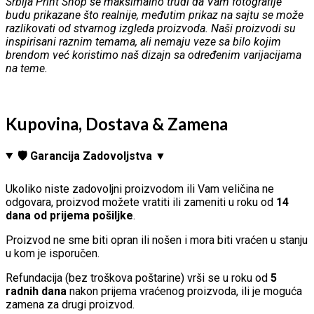
Srbija Print Shop se maksimalno trudi da Vam fotografije
budu prikazane što realnije, međutim prikaz na sajtu se može
razlikovati od stvarnog izgleda proizvoda. Naši proizvodi su
inspirisani raznim temama, ali nemaju veze sa bilo kojim
brendom već koristimo naš dizajn sa određenim varijacijama
na teme.
Kupovina, Dostava & Zamena
🛡️ Garancija Zadovoljstva ▼
Ukoliko niste zadovoljni proizvodom ili Vam veličina ne
odgovara, proizvod možete vratiti ili zameniti u roku od
14
dana od prijema pošiljke
.
Proizvod ne sme biti opran ili nošen i mora biti vraćen u stanju
u kom je isporučen.
Refundacija (bez troškova poštarine) vrši se u roku od
5
radnih dana
nakon prijema vraćenog proizvoda, ili je moguća
zamena za drugi proizvod.