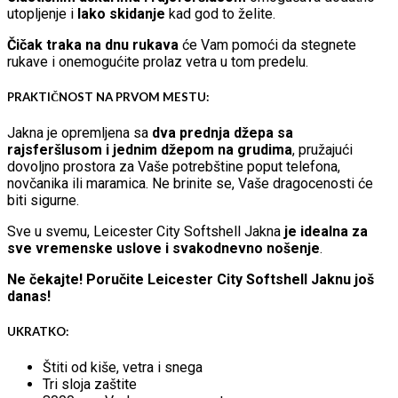
utopljenje i
lako skidanje
kad god to želite.
Čičak traka na dnu rukava
će Vam pomoći da stegnete
rukave i onemogućite prolaz vetra u tom predelu.
PRAKTIČNOST NA PRVOM MESTU:
Jakna je opremljena sa
dva prednja džepa sa
rajsferšlusom i jednim džepom na grudima
, pružajući
dovoljno prostora za Vaše potrebštine poput telefona,
novčanika ili maramica. Ne brinite se, Vaše dragocenosti će
biti sigurne.
Sve u svemu, Leicester City Softshell Jakna
je idealna za
sve vremenske uslove i svakodnevno nošenje
.
Ne čekajte! Poručite Leicester City Softshell Jaknu još
danas!
UKRATKO:
Štiti od kiše, vetra i snega
Tri sloja zaštite