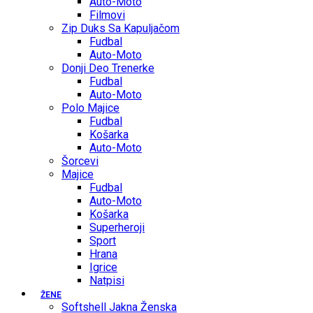
Auto-Moto
Filmovi
Zip Duks Sa Kapuljačom
Fudbal
Auto-Moto
Donji Deo Trenerke
Fudbal
Auto-Moto
Polo Majice
Fudbal
Košarka
Auto-Moto
Šorcevi
Majice
Fudbal
Auto-Moto
Košarka
Superheroji
Sport
Hrana
Igrice
Natpisi
ŽENE
Softshell Jakna Ženska