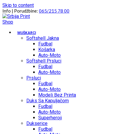
Skip to content
Info | Porudžbine:
065/215 78 00
MUŠKARCI
Softshell Jakna
Fudbal
Košarka
Auto-Moto
Softshell Prsluci
Fudbal
Auto-Moto
Prsluci
Fudbal
Auto-Moto
Modeli Bez Printa
Duks Sa Kapuljačom
Fudbal
Auto-Moto
Superheroji
Dukserice
Fudbal