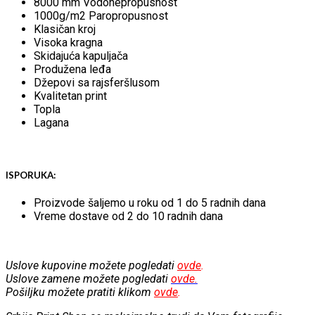
8000 mm Vodonepropusnost
1000g/m2 Paropropusnost
Klasičan kroj
Visoka kragna
Skidajuća kapuljača
Produžena leđa
Džepovi sa rajsferšlusom
Kvalitetan print
Topla
Lagana
ISPORUKA:
Proizvode šaljemo u roku od 1 do 5 radnih dana
Vreme dostave od 2 do 10 radnih dana
Uslove kupovine možete pogledati
ovde
.
Uslove zamene možete pogledati
ovde.
Pošiljku možete pratiti klikom
ovde
.