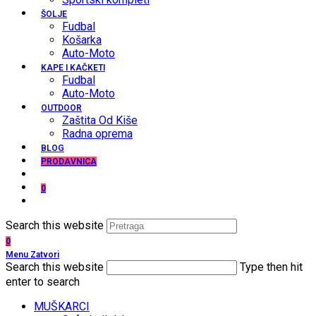
ŠOLJE
Fudbal
Košarka
Auto-Moto
KAPE I KAČKETI
Fudbal
Auto-Moto
OUTDOOR
Zaštita Od Kiše
Radna oprema
BLOG
PRODAVNICA
0
Search this website
0
Menu
Zatvori
Search this website
Type then hit
enter to search
MUŠKARCI