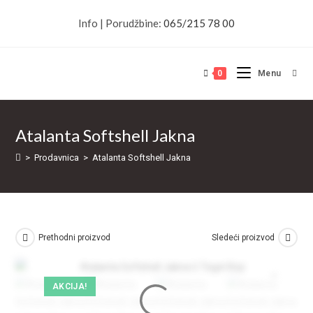
Skip
Info | Porudžbine:
065/215 78 00
to
content
0
Menu
Atalanta Softshell Jakna
>
Prodavnica
>
Atalanta Softshell Jakna
Prethodni proizvod
Sledeći proizvod
AKCIJA!