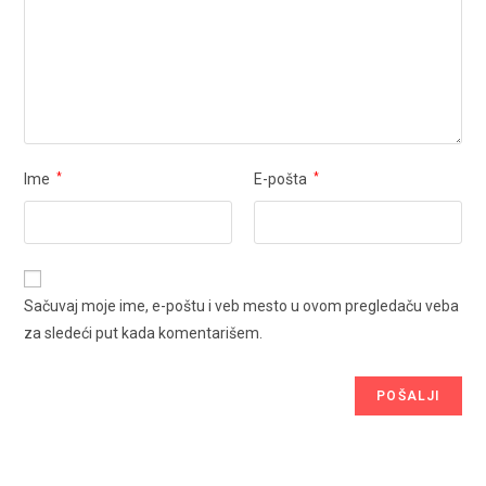
Ime
*
E-pošta
*
Sačuvaj moje ime, e-poštu i veb mesto u ovom pregledaču veba
za sledeći put kada komentarišem.