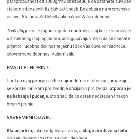
paropropusnost od 1000g/m2 obezbeđuje da ostanete suvi čak
i tokom intenzivnih fizičkih aktivnosti. Bez obzira na vremenske
uslove, Atalanta Softshell Jakna čuva Vašu udobnost.
Treći sloj
jakne je topao i ugodan unutrašnji sloj koji je napravljen
od mekanog i toplog polara, omogućavajući Vam da se osećate
prijatno i udobno dok nosite jaknu i dok Vas čuva od hladnoće,
istovremeno doprinosi Vašem stilu.
KVALITETNI PRINT:
Print na ovoj jakni je urađen najmodernijim tehnologijama koje
se koriste i prilikom proizvodnje oficijalnih proizvoda,
otporan je
na habanje i pucanje
, što znači da će ostati neoštećen i nakon
brojnih pranja.
SAVREMENI DIZAJN:
Klasičan kroj
jakne odgovara svima, a
blago produžena leđa
pružaju dodatnu zaštitu za donji deo leđa.