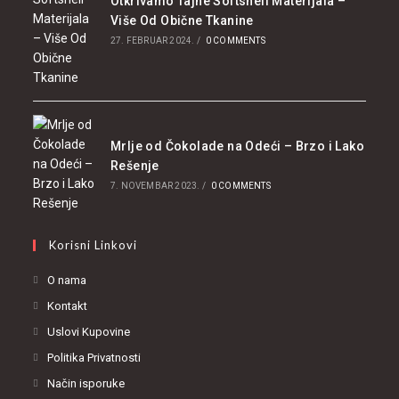
Otkrivamo Tajne Softshell Materijala –
Više Od Obične Tkanine
27. FEBRUAR 2024.
/
0 COMMENTS
Mrlje od Čokolade na Odeći – Brzo i Lako
Rešenje
7. NOVEMBAR 2023.
/
0 COMMENTS
Korisni Linkovi
O nama
Kontakt
Uslovi Kupovine
Politika Privatnosti
Način isporuke