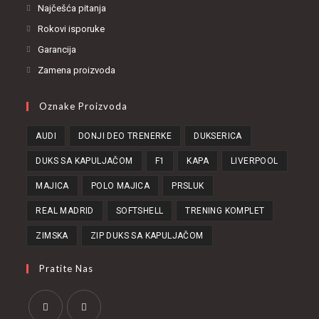
Najčešća pitanja
Rokovi isporuke
Garancija
Zamena proizvoda
Oznake Proizvoda
AUDI
DONJI DEO TRENERKE
DUKSERICA
DUKS SA KAPULJAČOM
F1
KAPA
LIVERPOOL
MAJICA
POLO MAJICA
PRSLUK
REAL MADRID
SOFTSHELL
TRENING KOMPLET
ZIMSKA
ZIP DUKS SA KAPULJAČOM
Pratite Nas