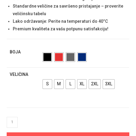
Standardne veličine za savršeno pristajanje – proverite
veličinsku tabelu
Lako održavanje: Perite na temperaturi do 40°C
Premium kvaliteta za vašu potpunu satisfakciju!
BOJA
VELIČINA
S
M
L
XL
2XL
3XL
Atalanta
Softshell
Jakna