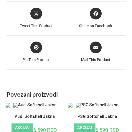
Opens
Opens
in
in
a
a
Tweet This Product
Share on Facebook
new
new
window
window
Opens
Opens
in
in
a
a
Pin This Product
Mail This Product
new
new
window
window
Povezani proizvodi
Audi Softshell Jakna
PSG Softshell Jakna
AKCIJA!
AKCIJA!
Originalna
6,590
RSD
Trenutna
Originalna
6,590
RSD
Trenut
8,990
RSD
8,990
RSD