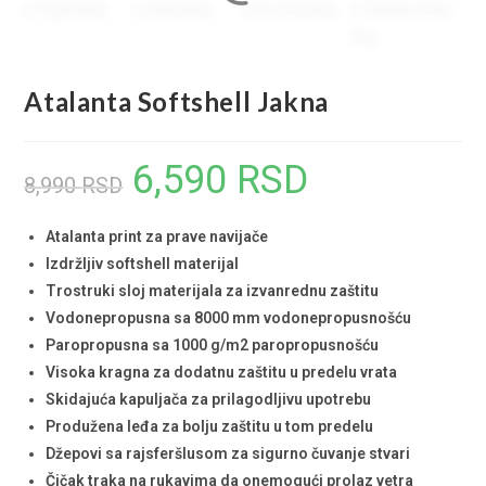
Atalanta Softshell Jakna
6,590
RSD
Originalna
Trenutna
8,990
RSD
cena
cena
Atalanta print za prave navijače
je
je:
Izdržljiv softshell materijal
bila:
6,590 RSD.
Trostruki sloj materijala za izvanrednu zaštitu
8,990 RSD.
Vodonepropusna sa 8000 mm vodonepropusnošću
Paropropusna sa 1000 g/m2 paropropusnošću
Visoka kragna za dodatnu zaštitu u predelu vrata
Skidajuća kapuljača za prilagodljivu upotrebu
Produžena leđa za bolju zaštitu u tom predelu
Džepovi sa rajsferšlusom za sigurno čuvanje stvari
Čičak traka na rukavima da onemogući prolaz vetra