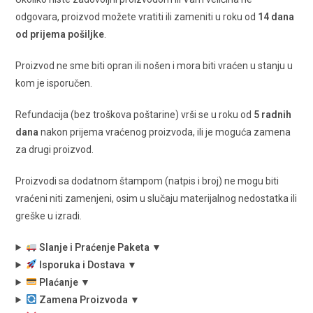
odgovara, proizvod možete vratiti ili zameniti u roku od
14 dana
od prijema pošiljke
.
Proizvod ne sme biti opran ili nošen i mora biti vraćen u stanju u
kom je isporučen.
Refundacija (bez troškova poštarine) vrši se u roku od
5 radnih
dana
nakon prijema vraćenog proizvoda, ili je moguća zamena
za drugi proizvod.
Proizvodi sa dodatnom štampom (natpis i broj) ne mogu biti
vraćeni niti zamenjeni, osim u slučaju materijalnog nedostatka ili
greške u izradi.
Slanje i Praćenje Paketa ▼
Isporuka i Dostava ▼
Plaćanje ▼
Zamena Proizvoda ▼