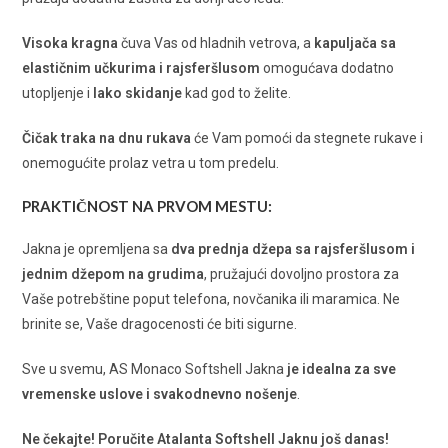
Visoka kragna
čuva Vas od hladnih vetrova, a
kapuljača sa
elastičnim učkurima i rajsferšlusom
omogućava dodatno
utopljenje i
lako skidanje
kad god to želite.
Čičak traka na dnu rukava
će Vam pomoći da stegnete rukave i
onemogućite prolaz vetra u tom predelu.
PRAKTIČNOST NA PRVOM MESTU:
Jakna je opremljena sa
dva prednja džepa sa rajsferšlusom i
jednim džepom na grudima
, pružajući dovoljno prostora za
Vaše potrebštine poput telefona, novčanika ili maramica. Ne
brinite se, Vaše dragocenosti će biti sigurne.
Sve u svemu, AS Monaco Softshell Jakna
je idealna za sve
vremenske uslove i svakodnevno nošenje
.
Ne čekajte! Poručite Atalanta Softshell Jaknu još danas!