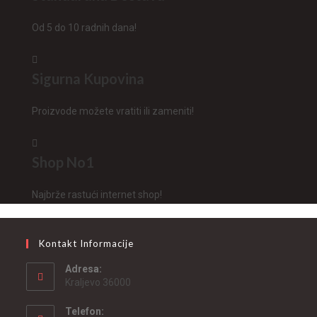
Od 5 do 10 radnih dana!
Sigurna Kupovina
Proizvode možete vratiti ili zameniti!
Shop No1
Najbrže rastući internet shop!
Kontakt Informacije
Adresa:
Kraljevo 36000
Telefon: