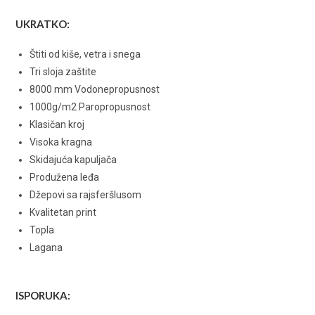
UKRATKO:
Štiti od kiše, vetra i snega
Tri sloja zaštite
8000 mm Vodonepropusnost
1000g/m2 Paropropusnost
Klasičan kroj
Visoka kragna
Skidajuća kapuljača
Produžena leđa
Džepovi sa rajsferšlusom
Kvalitetan print
Topla
Lagana
ISPORUKA: