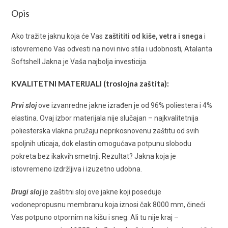
Opis
Ako tražite jaknu koja će Vas
zaštititi od kiše, vetra i snega
i
istovremeno Vas odvesti na novi nivo stila i udobnosti, Atalanta
Softshell Jakna je Vaša najbolja investicija.
KVALITETNI MATERIJALI (troslojna zaštita):
Prvi sloj
ove izvanredne jakne izrađen je od 96% poliestera i 4%
elastina. Ovaj izbor materijala nije slučajan – najkvalitetnija
poliesterska vlakna pružaju neprikosnovenu zaštitu od svih
spoljnih uticaja, dok elastin omogućava potpunu slobodu
pokreta bez ikakvih smetnji. Rezultat? Jakna koja je
istovremeno izdržljiva i izuzetno udobna.
Drugi sloj
je zaštitni sloj ove jakne koji poseduje
vodonepropusnu membranu koja iznosi čak 8000 mm, čineći
Vas potpuno otpornim na kišu i sneg. Ali tu nije kraj –