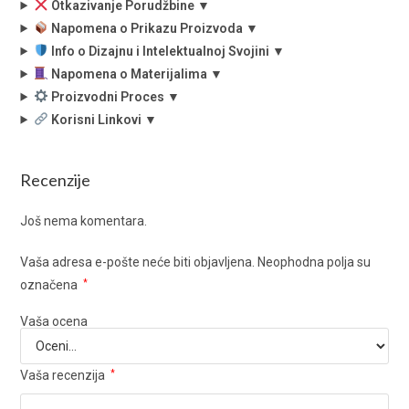
Otkazivanje Porudžbine ▼
Napomena o Prikazu Proizvoda ▼
Info o Dizajnu i Intelektualnoj Svojini ▼
Napomena o Materijalima ▼
Proizvodni Proces ▼
Korisni Linkovi ▼
Recenzije
Još nema komentara.
Vaša adresa e-pošte neće biti objavljena.
Neophodna polja su
označena
*
Vaša ocena
Vaša recenzija
*