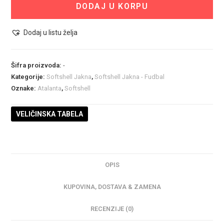
DODAJ U KORPU
količina
Dodaj u listu želja
Šifra proizvoda:
-
Kategorije:
Softshell Jakna
,
Softshell Jakna - Fudbal
Oznake:
Atalanta
,
Softshell
VELIČINSKA TABELA
OPIS
KUPOVINA, DOSTAVA & ZAMENA
RECENZIJE (0)