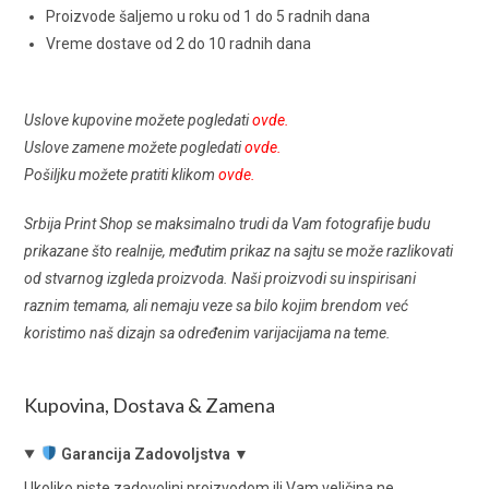
Proizvode šaljemo u roku od 1 do 5 radnih dana
Vreme dostave od 2 do 10 radnih dana
Uslove kupovine možete pogledati
ovde
.
Uslove zamene možete pogledati
ovde.
Pošiljku možete pratiti klikom
ovde
.
Srbija Print Shop se maksimalno trudi da Vam fotografije budu
prikazane što realnije, međutim prikaz na sajtu se može razlikovati
od stvarnog izgleda proizvoda. Naši proizvodi su inspirisani
raznim temama, ali nemaju veze sa bilo kojim brendom već
koristimo naš dizajn sa određenim varijacijama na teme.
Kupovina, Dostava & Zamena
Garancija Zadovoljstva ▼
Ukoliko niste zadovoljni proizvodom ili Vam veličina ne