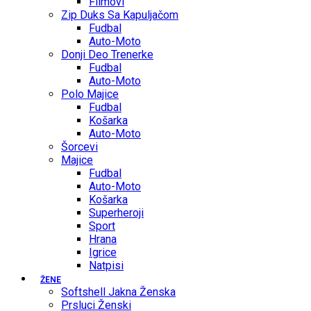
Filmovi
Zip Duks Sa Kapuljačom
Fudbal
Auto-Moto
Donji Deo Trenerke
Fudbal
Auto-Moto
Polo Majice
Fudbal
Košarka
Auto-Moto
Šorcevi
Majice
Fudbal
Auto-Moto
Košarka
Superheroji
Sport
Hrana
Igrice
Natpisi
ŽENE
Softshell Jakna Ženska
Prsluci Ženski