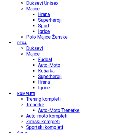
Duksevi Unisex
Majice
Hrana
Superheroji
Sport
Igrice
Polo Majice Ženske
DECA
Duksevi
Majice
Fudbal
Auto-Moto
Košarka
Superheroji
Hrana
Igrice
KOMPLETI
Trening kompleti
Trenerke
Auto-Moto Trenerke
Auto-moto kompleti
Zimski kompleti
Sportski kompleti