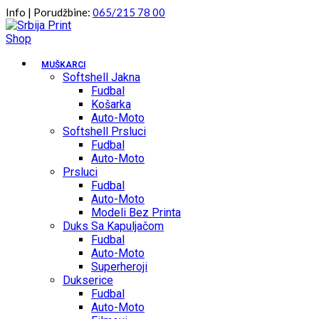
Skip
Info | Porudžbine:
065/215 78 00
to
content
MUŠKARCI
Softshell Jakna
Fudbal
Košarka
Auto-Moto
Softshell Prsluci
Fudbal
Auto-Moto
Prsluci
Fudbal
Auto-Moto
Modeli Bez Printa
Duks Sa Kapuljačom
Fudbal
Auto-Moto
Superheroji
Dukserice
Fudbal
Auto-Moto