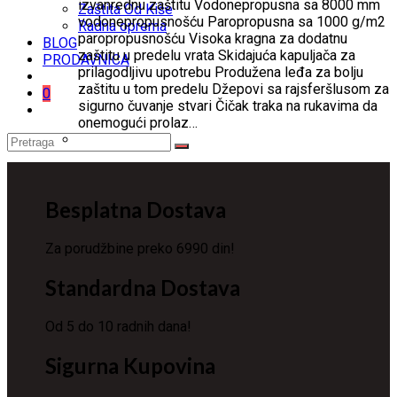
bila:
6,590 RSD.
izvanrednu zaštitu Vodonepropusna sa 8000 mm
Zaštita Od Kiše
8,990 RSD.
vodonepropusnošću Paropropusna sa 1000 g/m2
Radna oprema
paropropusnošću Visoka kragna za dodatnu
BLOG
zaštitu u predelu vrata Skidajuća kapuljača za
PRODAVNICA
prilagodljivu upotrebu Produžena leđa za bolju
zaštitu u tom predelu Džepovi sa rajsferšlusom za
0
sigurno čuvanje stvari Čičak traka na rukavima da
onemogući prolaz…
Besplatna Dostava
Za porudžbine preko 6990 din!
Standardna Dostava
Od 5 do 10 radnih dana!
Sigurna Kupovina