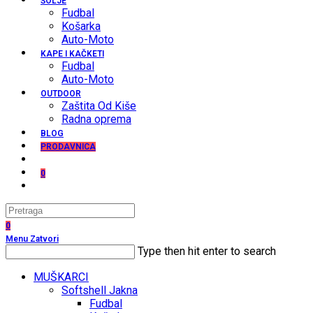
ŠOLJE
Fudbal
Košarka
Auto-Moto
KAPE I KAČKETI
Fudbal
Auto-Moto
OUTDOOR
Zaštita Od Kiše
Radna oprema
BLOG
PRODAVNICA
0
Search
this
0
website
Menu
Zatvori
Search
Type then hit enter to search
this
website
MUŠKARCI
Softshell Jakna
Fudbal