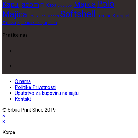
Polo
Majica
Kapuljačom
F1
Kapa
Liverpool
Softshell
Majica
Trening Komplet
Prsluk
Real Madrid
Zimska
Zip Duks Sa Kapuljačom
Pratite nas
Opens
in
a
Opens
new
in
tab
a
new
O nama
tab
Politika Privatnosti
Uputstvo za kupovinu na sajtu
Kontakt
© Srbija Print Shop 2019
×
×
Korpa