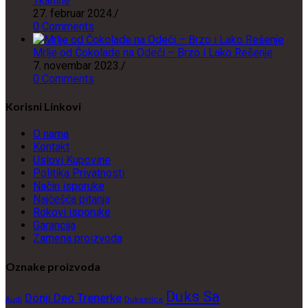
Tkanine
27. februar 2024.
/
0 Comments
Mrlje od Čokolade na Odeći – Brzo i Lako Rešenje
7. novembar 2023.
/
0 Comments
Korisni Linkovi
O nama
Kontakt
Uslovi Kupovine
Politika Privatnosti
Način isporuke
Najčešća pitanja
Rokovi isporuke
Garancija
Zamena proizvoda
Oznake proizvoda
Duks Sa
Donji Deo Trenerke
Dukserica
Audi