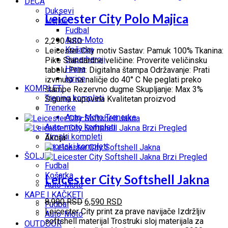
DECA
Duksevi
Leicester City Polo Majica
Majice
Fudbal
Auto-Moto
2,290
RSD
Košarka
Leicester City motiv Sastav: Pamuk 100% Tkanina:
Superheroji
Pike Standardne veličine: Proverite veličinsku
Hrana
tabelu Print: Digitalna štampa Održavanje: Prati
Igrice
izvrnuto na naličje do 40° C Ne peglati preko
KOMPLETI
štampe Rezervno dugme Skupljanje: Max 3%
Trening kompleti
Sigurna kupovina Kvalitetan proizvod
Trenerke
Auto-Moto Trenerke
Auto-moto kompleti
Brzi Pregled
Zimski kompleti
Akcija!
Sportski kompleti
ŠOLJE
Brzi Pregled
Fudbal
Košarka
Leicester City Softshell Jakna
Auto-Moto
KAPE I KAČKETI
Originalna
Trenutna
8,990
RSD
6,590
RSD
Fudbal
cena
cena
Leicester City print za prave navijače Izdržljiv
Auto-Moto
je
je:
softshell materijal Trostruki sloj materijala za
OUTDOOR