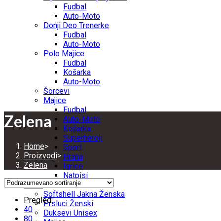
Fudbal
Auto-Moto
Donji Deo Trenerke
Fudbal
Auto-Moto
Polo Majice
Fudbal
Košarka
Auto-Moto
Šorcevi
Majice
Fudbal
Zelena
Auto-Moto
Košarka
Superheroji
Home
>
Sport
Proizvodi
>
Hrana
Zelena
Igrice
Natpisi
ŽENE
Softshell Jakna Ženska
Pregled:
Prsluci Ženski
40
Duksevi Unisex
80