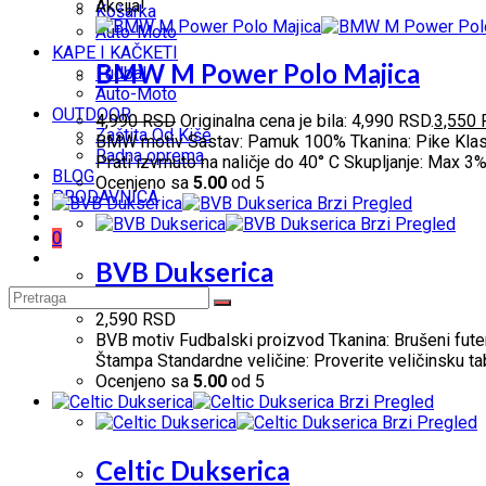
Akcija!
Košarka
Auto-Moto
KAPE I KAČKETI
BMW M Power Polo Majica
Fudbal
Auto-Moto
OUTDOOR
4,990
RSD
Originalna cena je bila: 4,990 RSD.
3,550
Zaštita Od Kiše
BMW motiv Sastav: Pamuk 100% Tkanina: Pike Klasiča
Radna oprema
Prati izvrnuto na naličje do 40° C Skupljanje: Max 
BLOG
Ocenjeno sa
5.00
od 5
PRODAVNICA
Brzi Pregled
Brzi Pregled
0
BVB Dukserica
2,590
RSD
BVB motiv Fudbalski proizvod Tkanina: Brušeni futer 
Štampa Standardne veličine: Proverite veličinsku tab
Ocenjeno sa
5.00
od 5
Brzi Pregled
Brzi Pregled
Celtic Dukserica