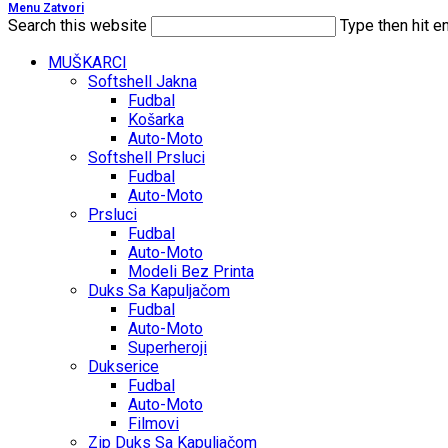
Menu
Zatvori
Search this website
Type then hit e
MUŠKARCI
Softshell Jakna
Fudbal
Košarka
Auto-Moto
Softshell Prsluci
Fudbal
Auto-Moto
Prsluci
Fudbal
Auto-Moto
Modeli Bez Printa
Duks Sa Kapuljačom
Fudbal
Auto-Moto
Superheroji
Dukserice
Fudbal
Auto-Moto
Filmovi
Zip Duks Sa Kapuljačom