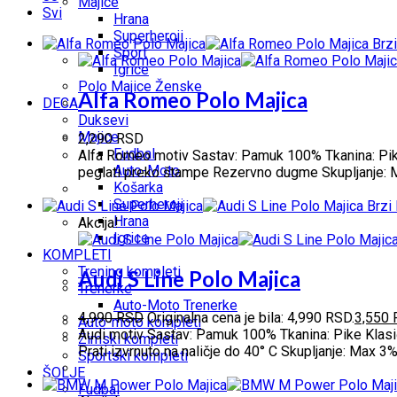
Majice
Svi
Hrana
Superheroji
Brzi
Sport
Igrice
Polo Majice Ženske
Alfa Romeo Polo Majica
DECA
Duksevi
Majice
2,290
RSD
Fudbal
Alfa Romeo motiv Sastav: Pamuk 100% Tkanina: Pike S
Auto-Moto
peglati preko štampe Rezervno dugme Skupljanje: M
Košarka
Superheroji
Brzi
Hrana
Akcija!
Igrice
KOMPLETI
Trening kompleti
Audi S Line Polo Majica
Trenerke
Auto-Moto Trenerke
4,990
RSD
Originalna cena je bila: 4,990 RSD.
3,550
Auto-moto kompleti
Audi motiv Sastav: Pamuk 100% Tkanina: Pike Klasič
Zimski kompleti
Prati izvrnuto na naličje do 40° C Skupljanje: Max 
Sportski kompleti
ŠOLJE
Fudbal