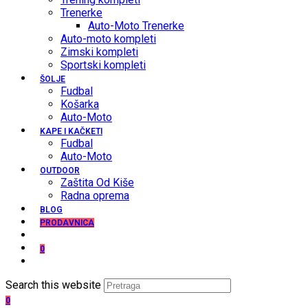
Trenerke
Auto-Moto Trenerke
Auto-moto kompleti
Zimski kompleti
Sportski kompleti
ŠOLJE
Fudbal
Košarka
Auto-Moto
KAPE I KAČKETI
Fudbal
Auto-Moto
OUTDOOR
Zaštita Od Kiše
Radna oprema
BLOG
PRODAVNICA
0
Search this website
0