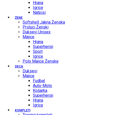
Hrana
Igrice
Natpisi
ŽENE
Softshell Jakna Ženska
Prsluci Ženski
Duksevi Unisex
Majice
Hrana
Superheroji
Sport
Igrice
Polo Majice Ženske
DECA
Duksevi
Majice
Fudbal
Auto-Moto
Košarka
Superheroji
Hrana
Igrice
KOMPLETI
Trening kompleti