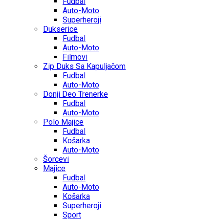
Fudbal
Auto-Moto
Superheroji
Dukserice
Fudbal
Auto-Moto
Filmovi
Zip Duks Sa Kapuljačom
Fudbal
Auto-Moto
Donji Deo Trenerke
Fudbal
Auto-Moto
Polo Majice
Fudbal
Košarka
Auto-Moto
Šorcevi
Majice
Fudbal
Auto-Moto
Košarka
Superheroji
Sport