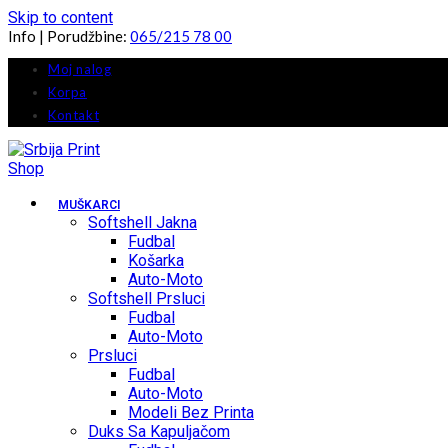
Skip to content
Info | Porudžbine:
065/215 78 00
Moj nalog
Korpa
Kontakt
MUŠKARCI
Softshell Jakna
Fudbal
Košarka
Auto-Moto
Softshell Prsluci
Fudbal
Auto-Moto
Prsluci
Fudbal
Auto-Moto
Modeli Bez Printa
Duks Sa Kapuljačom