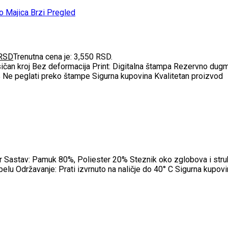
Brzi Pregled
RSD
Trenutna cena je: 3,550 RSD.
n kroj Bez deformacija Print: Digitalna štampa Rezervno dugme 
3% Ne peglati preko štampe Sigurna kupovina Kvalitetan proizvod
Sastav: Pamuk 80%, Poliester 20% Steznik oko zglobova i struka T
elu Održavanje: Prati izvrnuto na naličje do 40° C Sigurna kupov