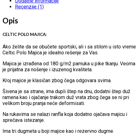
Dodatne informacije
Recenzije (1)
Opis
CELTIC POLO MAJICA:
Ako želite da se obučete sportski, ali i sa stilom u isto vreme
Celtic Polo Majica je idealno rešenje za Vas.
Majica je izrađena od 180 g/m2 pamuka u pike tkanju. Veoma
je prijatna za nošenje i izuzenog kvaliteta.
Kroj majice je klasičan zbog čega odgovara svima.
Šivena je sa strane, ima dupli štep na dnu, dodatni štep duž
ramena kao i ojačanje trakom duž vrata zbog čega se ni pri
velikom broju pranja neće deformisati.
Na rukavima se nalazi ranfla koja dodatno ojačava majicu i
sprečava istezanje.
Ima tri dugmeta u boji majice kao i rezervno dugme.