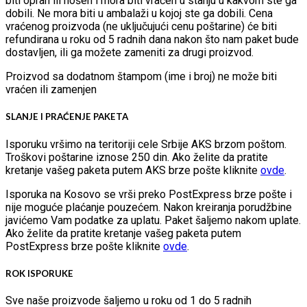
biti opran ili nošen i mora biti vraćen u stanju u kakvom ste ga
dobili. Ne mora biti u ambalaži u kojoj ste ga dobili. Cena
vraćenog proizvoda (ne uključujući cenu poštarine) će biti
refundirana u roku od 5 radnih dana nakon što nam paket bude
dostavljen, ili ga možete zameniti za drugi proizvod.
Proizvod sa dodatnom štampom (ime i broj) ne može biti
vraćen ili zamenjen
SLANJE I PRAĆENJE PAKETA
Isporuku vršimo na teritoriji cele Srbije AKS brzom poštom.
Troškovi poštarine iznose 250 din. Ako želite da pratite
kretanje vašeg paketa putem AKS brze pošte kliknite
ovde
.
Isporuka na Kosovo se vrši preko PostExpress brze pošte i
nije moguće plaćanje pouzećem. Nakon kreiranja porudžbine
javićemo Vam podatke za uplatu. Paket šaljemo nakom uplate.
Ako želite da pratite kretanje vašeg paketa putem
PostExpress brze pošte kliknite
ovde
.
ROK ISPORUKE
Sve naše proizvode šaljemo u roku od 1 do 5 radnih