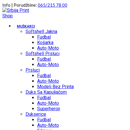
Skip
Info | Porudžbine:
065/215 78 00
to
content
MUŠKARCI
Softshell Jakna
Fudbal
Košarka
Auto-Moto
Softshell Prsluci
Fudbal
Auto-Moto
Prsluci
Fudbal
Auto-Moto
Modeli Bez Printa
Duks Sa Kapuljačom
Fudbal
Auto-Moto
Superheroji
Dukserice
Fudbal
Auto-Moto