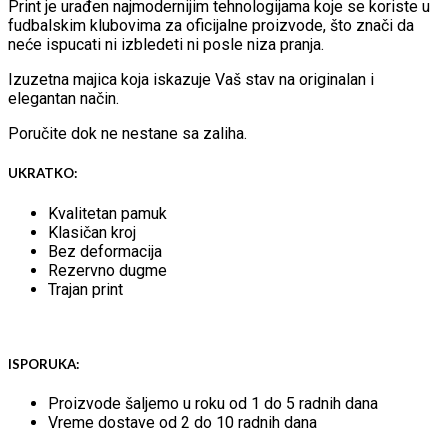
Print je urađen najmodernijim tehnologijama koje se koriste u
fudbalskim klubovima za oficijalne proizvode, što znači da
neće ispucati ni izbledeti ni posle niza pranja.
Izuzetna majica koja iskazuje Vaš stav na originalan i
elegantan način.
Poručite dok ne nestane sa zaliha.
UKRATKO:
Kvalitetan pamuk
Klasičan kroj
Bez deformacija
Rezervno dugme
Trajan print
ISPORUKA:
Proizvode šaljemo u roku od 1 do 5 radnih dana
Vreme dostave od 2 do 10 radnih dana