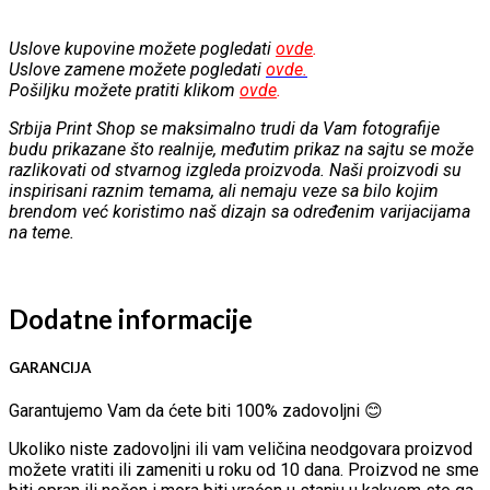
Uslove kupovine možete pogledati
ovde
.
Uslove zamene možete pogledati
ovde.
Pošiljku možete pratiti klikom
ovde
.
Srbija Print Shop se maksimalno trudi da Vam fotografije
budu prikazane što realnije, međutim prikaz na sajtu se može
razlikovati od stvarnog izgleda proizvoda. Naši proizvodi su
inspirisani raznim temama, ali nemaju veze sa bilo kojim
brendom već koristimo naš dizajn sa određenim varijacijama
na teme.
Dodatne informacije
GARANCIJA
Garantujemo Vam da ćete biti 100% zadovoljni 😊
Ukoliko niste zadovoljni ili vam veličina neodgovara proizvod
možete vratiti ili zameniti u roku od 10 dana. Proizvod ne sme