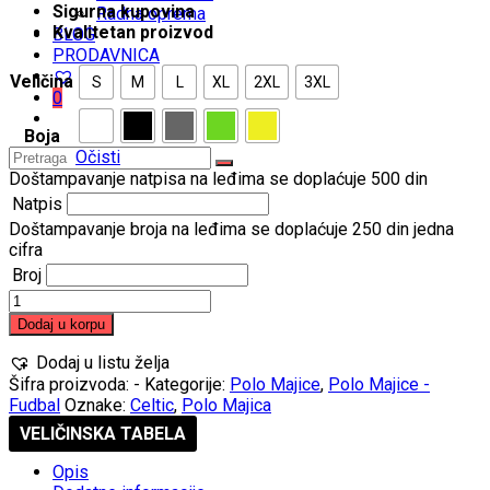
Sigurna kupovina
Radna oprema
Kvalitetan proizvod
BLOG
PRODAVNICA
Veličina
S
M
L
XL
2XL
3XL
0
Boja
Očisti
Doštampavanje natpisa na leđima se doplaćuje 500 din
Natpis
Doštampavanje broja na leđima se doplaćuje 250 din jedna
cifra
Broj
Celtic
Polo
Dodaj u korpu
Majica
količina
Dodaj u listu želja
Šifra proizvoda:
-
Kategorije:
Polo Majice
,
Polo Majice -
Fudbal
Oznake:
Celtic
,
Polo Majica
VELIČINSKA TABELA
Opis