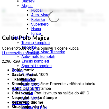
Duksevi
Majice
Fudbal
Auto-Moto
Košarka
Superheroji
Hrana
Igrice
Celtic Polo Majica
KOMPLETI
Trening kompleti
Trenerke
Ocenjeno
5.00
od 5 na osnovu
1
ocene kupca
Auto-Moto Trenerke
(
1
recenzija korisnika)
Auto-moto kompleti
Zimski kompleti
2,290
RSD
Sportski kompleti
Celtic motiv
ŠOLJE
Sastav:
Pamuk 100%
Fudbal
Tkanina:
Pike
Košarka
Standardne veličine:
Proverite veličinsku tabelu
Auto-Moto
Print:
Digitalna štampa
KAPE I KAČKETI
Održavanje
: Prati izvrnuto na naličje do 40° C
Fudbal
Ne peglati preko štampe
Auto-Moto
Rezervno dugme
OUTDOOR
Skupljanje:
Max 3%
Zaštita Od Kiše