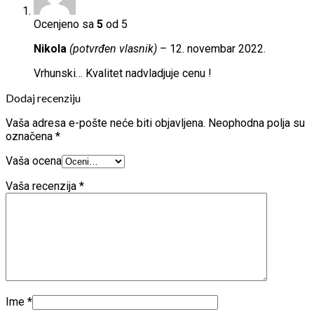
Ocenjeno sa
5
od 5
Nikola
(potvrđen vlasnik)
–
12. novembar 2022.
Vrhunski… Kvalitet nadvladjuje cenu !
Dodaj recenziju
Vaša adresa e-pošte neće biti objavljena.
Neophodna polja su
označena
*
Vaša ocena
Vaša recenzija
*
Ime
*