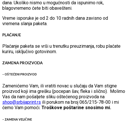
dana. Ukoliko nismo u mogućnosti da ispunimo rok,
blagovremeno ćete biti obavešteni.
Vreme isporuke je od 2 do 10 radnih dana zavisno od
vremena slanja paketa.
PLAĆANJE
Plaćanje paketa se vrši u trenutku preuzimanja, robu plaćate
kuriru, isključivo gotovinom.
ZAMENA PROIZVODA
– OŠTEĆENI PROIZVOD
Zamenićemo Vam, ili vratiti novac u slučaju da Vam stigne
proizvod koji ima grešku (pocepan šav, fleka i slično). Molimo
Vas da nam pošaljete sliku oštećenog proizvoda na
shop@srbijaprint.rs
ili porukom na broj 065/215-78-00 i mi
ćemo Vam pomoći.
Troškove poštarine snosimo mi.
– ZAMENA VELIČINE