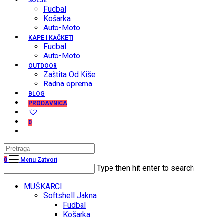
ŠOLJE
Fudbal
Košarka
Auto-Moto
KAPE I KAČKETI
Fudbal
Auto-Moto
OUTDOOR
Zaštita Od Kiše
Radna oprema
BLOG
PRODAVNICA
0
Search
this
0
Menu
Zatvori
website
Search
Type then hit enter to search
this
website
MUŠKARCI
Softshell Jakna
Fudbal
Košarka