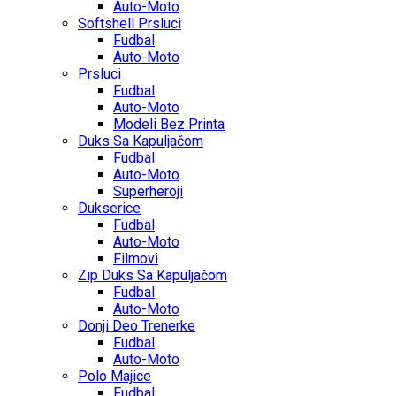
Auto-Moto
Softshell Prsluci
Fudbal
Auto-Moto
Prsluci
Fudbal
Auto-Moto
Modeli Bez Printa
Duks Sa Kapuljačom
Fudbal
Auto-Moto
Superheroji
Dukserice
Fudbal
Auto-Moto
Filmovi
Zip Duks Sa Kapuljačom
Fudbal
Auto-Moto
Donji Deo Trenerke
Fudbal
Auto-Moto
Polo Majice
Fudbal