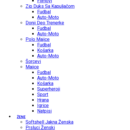
Filmovi
Zip Duks Sa Kapuljačom
Fudbal
Auto-Moto
Donji Deo Trenerke
Fudbal
Auto-Moto
Polo Majice
Fudbal
Košarka
Auto-Moto
Šorcevi
Majice
Fudbal
Auto-Moto
Košarka
Superheroji
Sport
Hrana
Igrice
Natpisi
ŽENE
Softshell Jakna Ženska
Prsluci Ženski