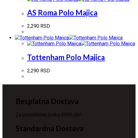
AS Roma Polo Majica
2,290
RSD
Tottenham Polo Majica
2,290
RSD
Besplatna Dostava
Za porudžbine preko 6990 din!
Standardna Dostava