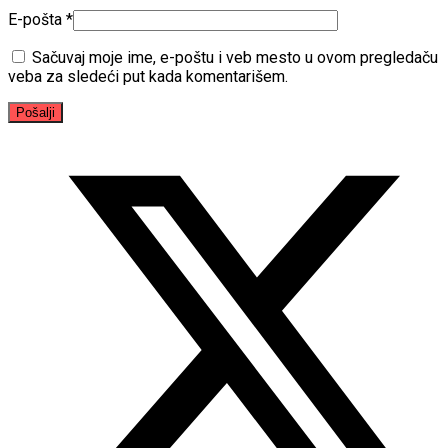
E-pošta
*
Sačuvaj moje ime, e-poštu i veb mesto u ovom pregledaču
veba za sledeći put kada komentarišem.
Opens
in
a
new
window