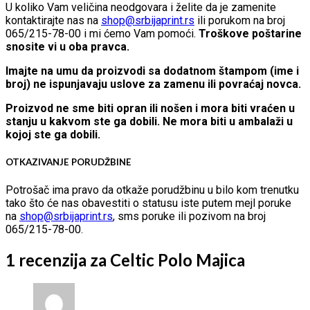
U koliko Vam veličina neodgovara i želite da je zamenite
kontaktirajte nas na
shop@srbijaprint.rs
ili porukom na broj
065/215-78-00 i mi ćemo Vam pomoći.
Troškove poštarine
snosite vi u oba pravca.
Imajte na umu da proizvodi sa dodatnom štampom (ime i
broj) ne ispunjavaju uslove za zamenu ili povraćaj novca.
Proizvod ne sme biti opran ili nošen i mora biti vraćen u
stanju u kakvom ste ga dobili. Ne mora biti u ambalaži u
kojoj ste ga dobili.
OTKAZIVANJE PORUDŽBINE
Potrošač ima pravo da otkaže porudžbinu u bilo kom trenutku
tako što će nas obavestiti o statusu iste putem mejl poruke
na
shop@srbijaprint.rs
, sms poruke ili pozivom na broj
065/215-78-00.
1 recenzija za
Celtic Polo Majica