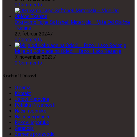
0 Comments
Otkrivamo Tajne Softshell Materijala – Više Od Obične
Tkanine
27. februar 2024.
/
0 Comments
Mrlje od Čokolade na Odeći – Brzo i Lako Rešenje
7. novembar 2023.
/
0 Comments
Korisni Linkovi
O nama
Kontakt
Uslovi Kupovine
Politika Privatnosti
Način isporuke
Najčešća pitanja
Rokovi isporuke
Garancija
Zamena proizvoda