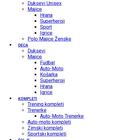
Duksevi Unisex
Majice
Hrana
Superheroji
Sport
Igrice
Polo Majice Ženske
DECA
Duksevi
Majice
Fudbal
Auto-Moto
Košarka
Superheroji
Hrana
Igrice
KOMPLETI
Trening kompleti
Trenerke
Auto-Moto Trenerke
Auto-moto kompleti
Zimski kompleti
Sportski kompleti