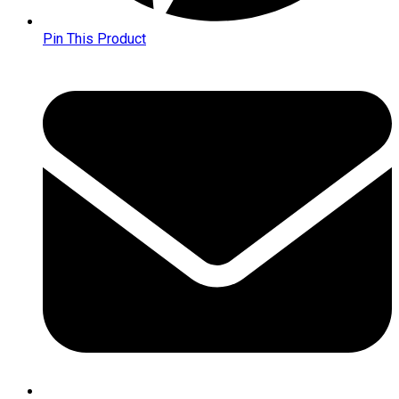
Pin This Product
Opens
in
a
new
window