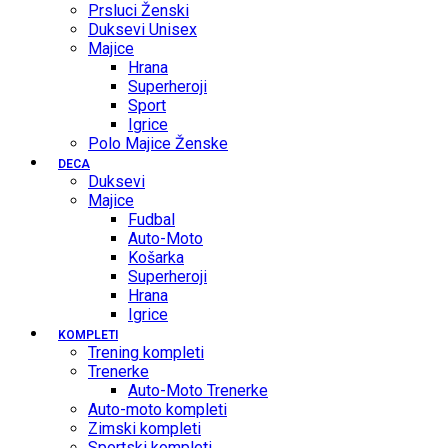
Prsluci Ženski
Duksevi Unisex
Majice
Hrana
Superheroji
Sport
Igrice
Polo Majice Ženske
DECA
Duksevi
Majice
Fudbal
Auto-Moto
Košarka
Superheroji
Hrana
Igrice
KOMPLETI
Trening kompleti
Trenerke
Auto-Moto Trenerke
Auto-moto kompleti
Zimski kompleti
Sportski kompleti