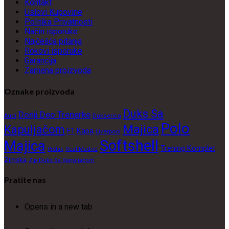
Kontakt
Uslovi Kupovine
Politika Privatnosti
Način isporuke
Najčešća pitanja
Rokovi isporuke
Garancija
Zamena proizvoda
Oznake proizvoda
Duks Sa
Donji Deo Trenerke
Dukserica
Audi
Polo
Majica
Kapuljačom
F1
Kapa
Liverpool
Softshell
Majica
Trening Komplet
Prsluk
Real Madrid
Zimska
Zip Duks Sa Kapuljačom
Pratite nas
Opens in a new tab