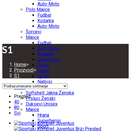
Auto-Moto
Polo Majice
Fudbal
Košarka
Auto-Moto
Šorcevi
Majice
Fudbal
S1
Auto-Moto
Košarka
Superheroji
Home
>
Sport
Proizvodi
>
Hrana
S1
Igrice
Natpisi
ŽENE
Softshell Jakna Ženska
Pregled:
Prsluci Ženski
40
Duksevi Unisex
80
Majice
Svi
Hrana
Superheroji
Sport
Brzi Pregled