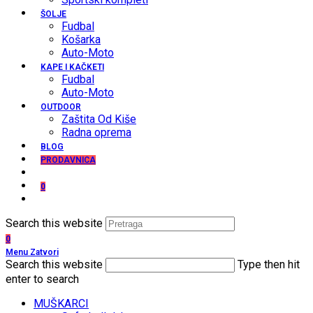
ŠOLJE
Fudbal
Košarka
Auto-Moto
KAPE I KAČKETI
Fudbal
Auto-Moto
OUTDOOR
Zaštita Od Kiše
Radna oprema
BLOG
PRODAVNICA
0
Search this website
0
Menu
Zatvori
Search this website
Type then hit
enter to search
MUŠKARCI