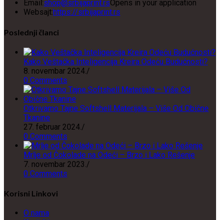
Email:
shop@srbijaprint.rs
Opens in your application
Websajt:
https://srbijaprint.rs
Poslednji članci
Kako Veštačka Inteligencija Kreira Odeću Budućnosti?
8. novembar 2024.
/
0 Comments
Otkrivamo Tajne Softshell Materijala – Više Od Obične
Tkanine
27. februar 2024.
/
0 Comments
Mrlje od Čokolade na Odeći – Brzo i Lako Rešenje
7. novembar 2023.
/
0 Comments
Korisni Linkovi
O nama