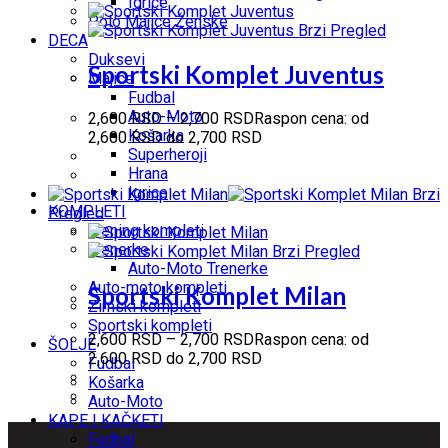
Igrice
Polo Majice Ženske
Brzi Pregled
DECA
Duksevi
Sportski Komplet Juventus
Majice
Fudbal
Auto-Moto
2,600
RSD
–
2,700
RSD
Raspon cena: od
Košarka
2,600 RSD do 2,700 RSD
Superheroji
Hrana
Igrice
Brzi
KOMPLETI
Pregled
Trening kompleti
Trenerke
Brzi Pregled
Auto-Moto Trenerke
Auto-moto kompleti
Sportski Komplet Milan
Zimski kompleti
Sportski kompleti
2,600
RSD
–
2,700
RSD
Raspon cena: od
ŠOLJE
2,600 RSD do 2,700 RSD
Fudbal
Košarka
Auto-Moto
KAPE I KAČKETI
Fudbal