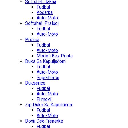
Softshell Jakna
Fudbal
Košarka
Auto-Moto
Softshell Prsluci
Fudbal
Auto-Moto
Prsluci
Fudbal
Auto-Moto
Modeli Bez Printa
Duks Sa Kapuljačom
Fudbal
Auto-Moto
Superheroji
Dukserice
Fudbal
Auto-Moto
Filmovi
Zip Duks Sa Kapuljačom
Fudbal
Auto-Moto
Donji Deo Trenerke
Fudbal