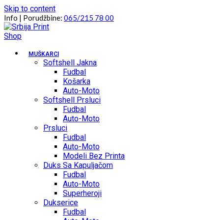
Skip to content
Info | Porudžbine:
065/215 78 00
MUŠKARCI
Softshell Jakna
Fudbal
Košarka
Auto-Moto
Softshell Prsluci
Fudbal
Auto-Moto
Prsluci
Fudbal
Auto-Moto
Modeli Bez Printa
Duks Sa Kapuljačom
Fudbal
Auto-Moto
Superheroji
Dukserice
Fudbal