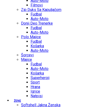
Auto-Moto
Filmovi
Zip Duks Sa Kapuljačom
Fudbal
Auto-Moto
Donji Deo Trenerke
Fudbal
Auto-Moto
Polo Majice
Fudbal
Košarka
Auto-Moto
Šorcevi
Majice
Fudbal
Auto-Moto
Košarka
Superheroji
Sport
Hrana
Igrice
Natpisi
ŽENE
Softshell Jakna Ženska