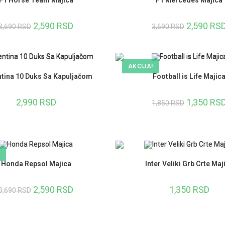
2,590
RSD
2,590
RS
3,690
RSD
3,690
RSD
AKCIJA!
ntina 10 Duks Sa Kapuljačom
Football is Life Majic
2,990
RSD
1,350
RS
1,850
RSD
Honda Repsol Majica
Inter Veliki Grb Crte Maj
2,590
RSD
1,350
RSD
3,690
RSD