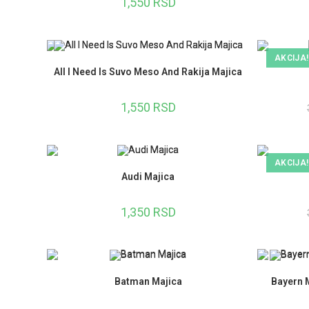
1,550
RSD
AKCIJA!
All I Need Is Suvo Meso And Rakija Majica
1,550
RSD
AKCIJA!
Audi Majica
1,350
RSD
Batman Majica
Bayern M