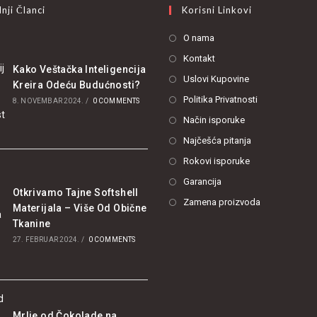
nji Članci
Korisni Linkovi
O nama
Kontakt
Kako Veštačka Inteligencija
Uslovi Kupovine
Kreira Odeću Budućnosti?
Politika Privatnosti
8. NOVEMBAR 2024.
/
0 COMMENTS
Način isporuke
Najčešća pitanja
Rokovi isporuke
Garancija
Otkrivamo Tajne Softshell
Zamena proizvoda
Materijala – Više Od Obične
Tkanine
27. FEBRUAR 2024.
/
0 COMMENTS
Mrlje od Čokolade na