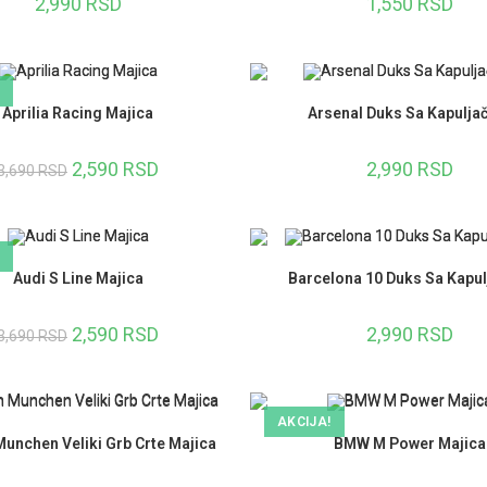
2,990
RSD
1,550
RSD
Aprilia Racing Majica
Arsenal Duks Sa Kapulj
2,590
RSD
2,990
RSD
3,690
RSD
Audi S Line Majica
Barcelona 10 Duks Sa Kapu
2,590
RSD
2,990
RSD
3,690
RSD
AKCIJA!
unchen Veliki Grb Crte Majica
BMW M Power Majica