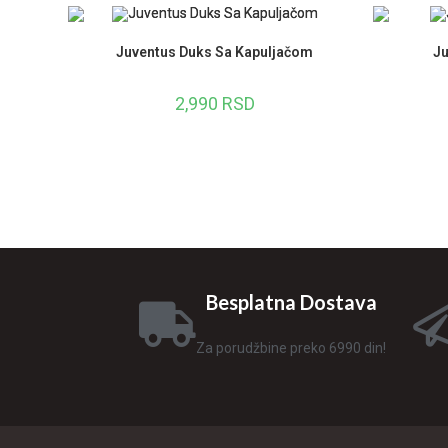
Juventus Duks Sa Kapuljačom
Ju
2,990
RSD
Besplatna Dostava
Za porudžbine preko 6990 din!