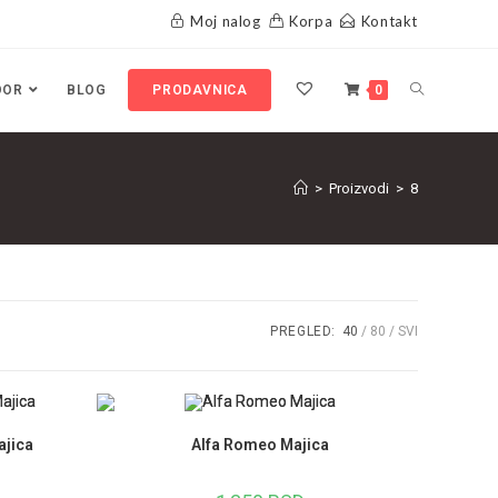
Moj nalog
Korpa
Kontakt
OOR
BLOG
PRODAVNICA
0
>
Proizvodi
>
8
PREGLED:
40
80
SVI
ajica
Alfa Romeo Majica