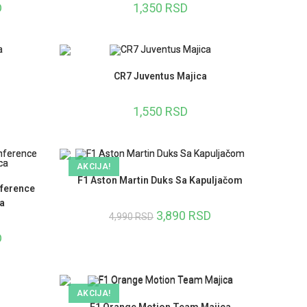
D
1,350
RSD
CR7 Juventus Majica
1,550
RSD
AKCIJA!
F1 Aston Martin Duks Sa Kapuljačom
ference
a
3,890
RSD
4,990
RSD
D
AKCIJA!
F1 Orange Motion Team Majica