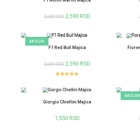
2,590
RSD
3,690
RSD
AKCIJA!
F1 Red Bull Majica
Fiore
2,590
RSD
3,690
RSD
Ocenjeno
sa
5.00
od
5
AKCIJA!
Giorgio Chiellini Majica
1,550
RSD