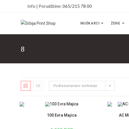
Info | Porudžbine:
065/215 78 00
MUŠKARCI
ŽENE
8
Podrazumevano sortiranje
100 Evra Majica
AC M