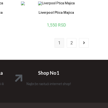
sa
5.00
od
5
ca
Liverpool Ptica Majica
1,550
RSD
1
2
na
Shop No1
ili
Najbrže rastući internet shop!