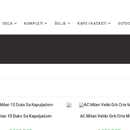
DECA
KOMPLETI
ŠOLJE
KAPE I KAČKETI
OUTD
ilan 10 Duks Sa Kapuljačom
AC Milan Veliki Grb Crte M