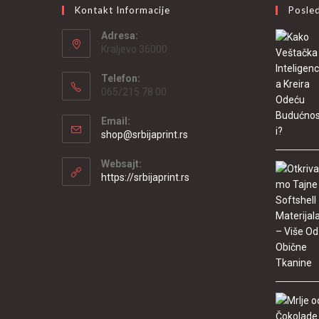
Kontakt Informacije
Posled
Adresa:
Kraljevo 36000
Telefon:
065/215 78 00
Email:
shop@srbijaprint.rs
Websajt:
https://srbijaprint.rs