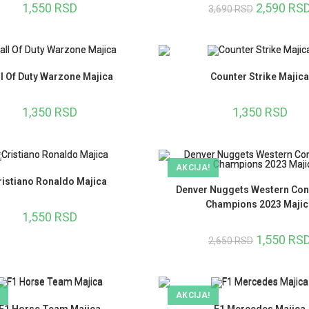
1,550
RSD
2,590
RS
3,690
RSD
l Of Duty Warzone Majica
Counter Strike Majica
1,350
RSD
1,350
RSD
AKCIJA!
ristiano Ronaldo Majica
Denver Nuggets Western Con
Champions 2023 Majic
1,550
RSD
1,550
RS
2,650
RSD
AKCIJA!
F1 Horse Team Majica
F1 Mercedes Majica