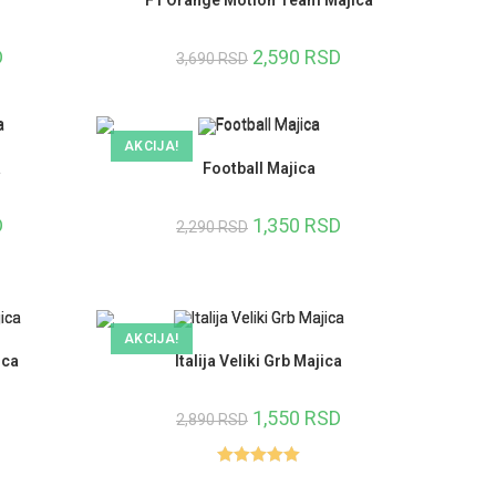
D
2,590
RSD
3,690
RSD
AKCIJA!
a
Football Majica
D
1,350
RSD
2,290
RSD
AKCIJA!
ica
Italija Veliki Grb Majica
1,550
RSD
2,890
RSD
Ocenjeno