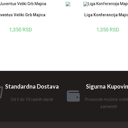
ventus Veliki Grb Majica
Liga Konferencija Maji
1,350
RSD
1,350
RSD
Standardna Dostava
Sigurna Kupovi
Od 5 do 10 radnih dana!
Proizvode možete vratiti 
zameniti!