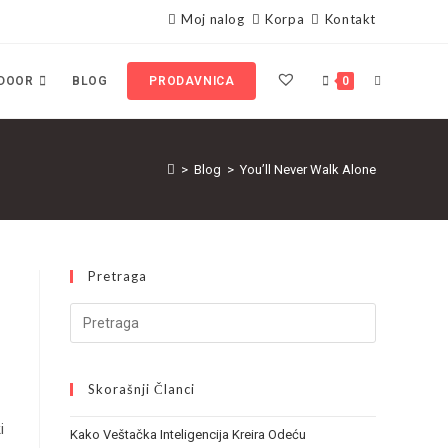
Moj nalog
Korpa
Kontakt
DOOR
BLOG
PRODAVNICA
0
>
Blog
>
You’ll Never Walk Alone
Pretraga
Search
this
website
Skorašnji Članci
i
Kako Veštačka Inteligencija Kreira Odeću