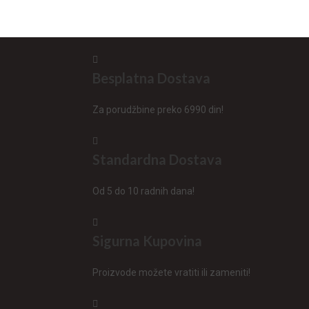
Besplatna Dostava
Za porudžbine preko 6990 din!
Standardna Dostava
Od 5 do 10 radnih dana!
Sigurna Kupovina
Proizvode možete vratiti ili zameniti!