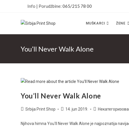
Skip
Info | Porudžbine:
065/215 78 00
to
content
MUŠKARCI
ŽENE
You’ll Never Walk Alone
You’ll Never Walk Alone
Post
Post
Post
Srbija Print Shop
14. jun 2019.
Некатегоризова
author:
published:
category:
Njihova himna You'll Never Walk Alone je najpoznatija navijač