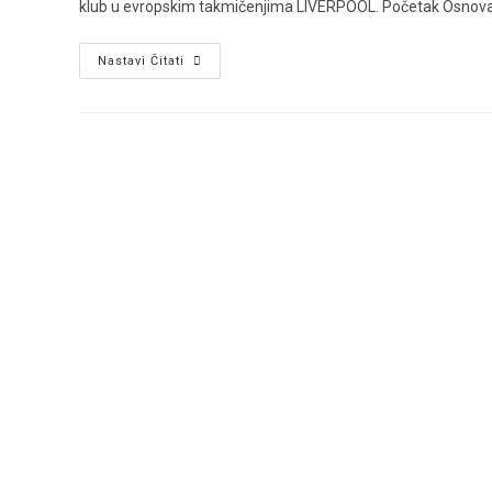
klub u evropskim takmičenjima LIVERPOOL. Početak Osnova
You’ll
Nastavi Čitati
Never
Walk
Alone