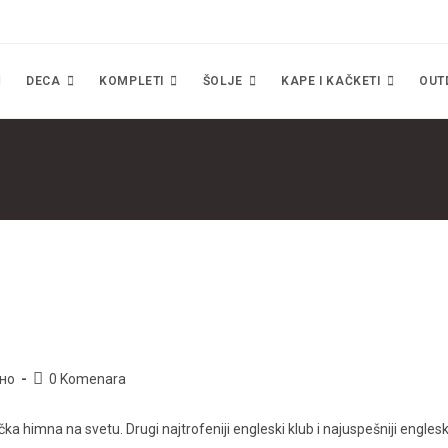
DECA
KOMPLETI
ŠOLJE
KAPE I KAČKETI
OUT
Post
но
0 Komenara
comments:
ka himna na svetu. Drugi najtrofeniji engleski klub i najuspešniji englesk