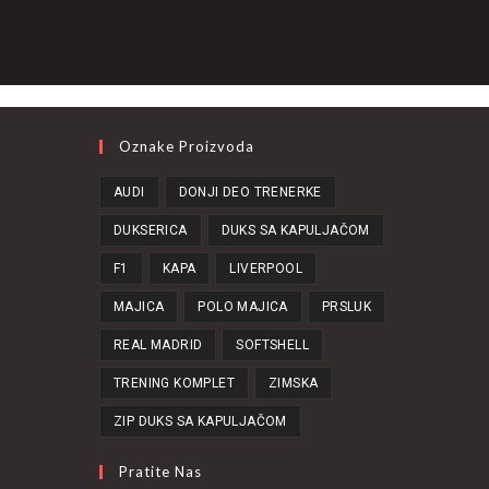
Oznake Proizvoda
AUDI
DONJI DEO TRENERKE
DUKSERICA
DUKS SA KAPULJAČOM
F1
KAPA
LIVERPOOL
MAJICA
POLO MAJICA
PRSLUK
REAL MADRID
SOFTSHELL
TRENING KOMPLET
ZIMSKA
ZIP DUKS SA KAPULJAČOM
Pratite Nas