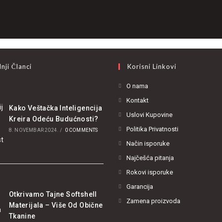
nji Članci
Korisni Linkovi
O nama
Kontakt
Kako Veštačka Inteligencija
Uslovi Kupovine
Kreira Odeću Budućnosti?
Politika Privatnosti
8. NOVEMBAR 2024.
/
0 COMMENTS
Način isporuke
Najčešća pitanja
Rokovi isporuke
Garancija
Otkrivamo Tajne Softshell
Zamena proizvoda
Materijala – Više Od Obične
Tkanine