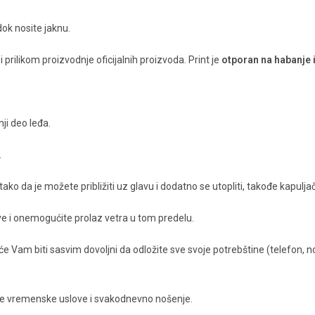
dok nosite jaknu.
prilikom proizvodnje oficijalnih proizvoda. Print je
otporan na habanje 
nji deo leđa.
.
ko da je možete približiti uz glavu i dodatno se utopliti, takođe kapuljač
 i onemogućite prolaz vetra u tom predelu.
će Vam biti sasvim dovoljni da odložite sve svoje potrebštine (telefon, 
ve vremenske uslove i svakodnevno nošenje.