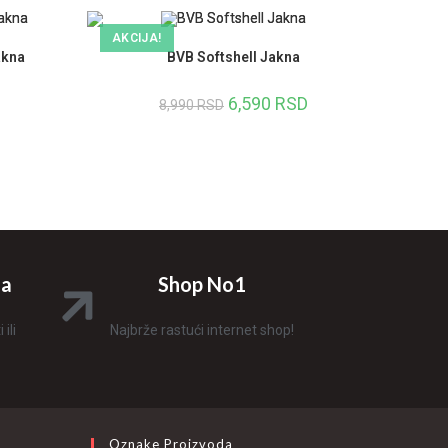
AKCIJA!
akna
BVB Softshell Jakna
6,590
RSD
8,990
RSD
na
Shop No1
ili
Najbrže rastući internet shop!
Oznake Proizvoda