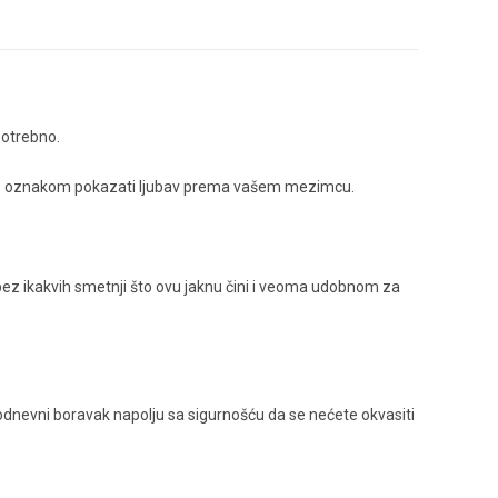
potrebno.
-Moto oznakom pokazati ljubav prema vašem mezimcu.
i bez ikakvih smetnji što ovu jaknu čini i veoma udobnom za
dnevni boravak napolju sa sigurnošću da se nećete okvasiti