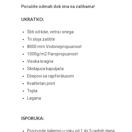
Poručite odmah dok ima na zalihama!
UKRATKO:
Štiti od kiše, vetra i snega
Tri sloja zaštite
8000 mm Vodonepropusnost
1000g/m2 Paropropusnost
Visoka kragna
Skidajuća kapuljača
Džepovi sa rajsferšlusom
Kvalitetan print
Topla
Lagana
ISPORUKA:
Proizvode šaljemo u roku od 1 do 5 radnih dana