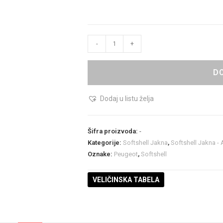
-
+
D
Dodaj u listu želja
Šifra proizvoda:
-
Kategorije:
Softshell Jakna
,
Softshell Jakna -
Oznake:
Peugeot
,
Softshell
VELIČINSKA TABELA