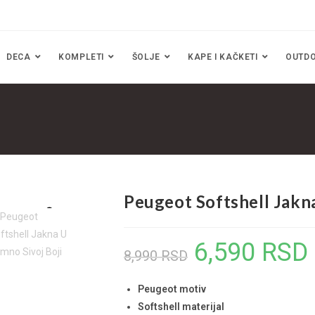
DECA
KOMPLETI
ŠOLJE
KAPE I KAČKETI
OUTD
Peugeot Softshell Jakn
6,590
RSD
8,990
RSD
Peugeot motiv
Softshell materijal