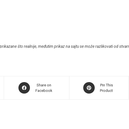
prikazane što realnije, međutim prikaz na sajtu se može razlikovati od stva
Share on
Pin This
Facebook
Product