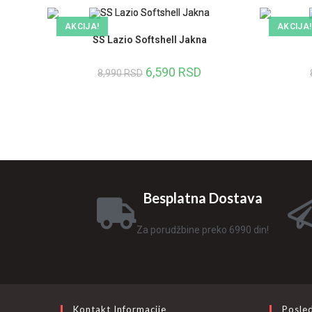
AKCIJA!
AKCIJA!
SS Lazio Softshell Jakna
6,590
RSD
8,990
RSD
Besplatna Dostava
Za porudžbine preko 6990 din!
Kontakt Informacije
Posled