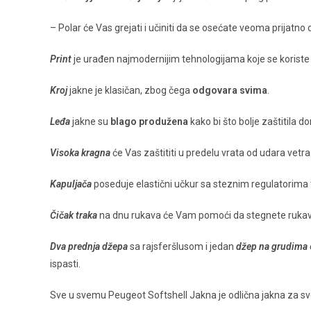
– Polar će Vas grejati i učiniti da se osećate veoma prijatno 
Print
je urađen najmodernijim tehnologijama koje se koriste i 
Kroj
jakne je klasičan, zbog čega
odgovara svima
.
Leđa
jakne su
blago produžena
kako bi što bolje zaštitila do
Visoka kragna
će Vas zaštititi u predelu vrata od udara vetra
Kapuljača
poseduje elastični učkur sa steznim regulatorima ta
Čičak traka
na dnu rukava će Vam pomoći da stegnete rukave
Dva prednja džepa
sa rajsferšlusom i jedan
džep na grudima
ispasti.
Sve u svemu Peugeot Softshell Jakna je odlična jakna za s