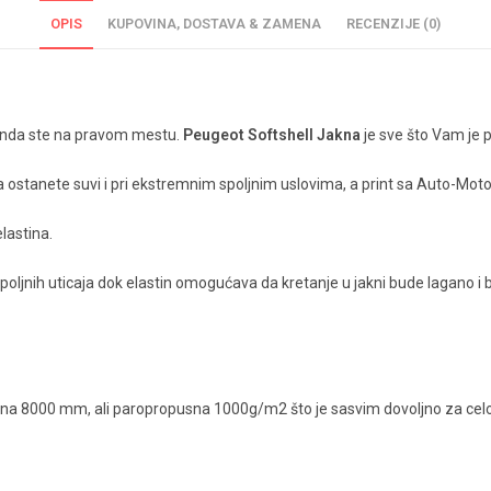
OPIS
KUPOVINA, DOSTAVA & ZAMENA
RECENZIJE (0)
ga onda ste na pravom mestu.
Peugeot Softshell Jakna
je sve što Vam je 
 da ostanete suvi i pri ekstremnim spoljnim uslovima, a print sa Auto
lastina.
h spoljnih uticaja dok elastin omogućava da kretanje u jakni bude lagano 
sna 8000 mm, ali paropropusna 1000g/m2 što je sasvim dovoljno za celo