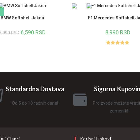
BMW Softshell Jakna
F1 Mercedes Softshell J
6,590
RSD
8,990
RSD
8,990
RSD
Ocenjeno
sa
5.00
od
5
Standardna Dostava
Sigurna Kupovi
Od 5 do 10 radnih dana!
Proizvode možete vratiti 
zameniti!
nji Članci
Korisni Linkovi