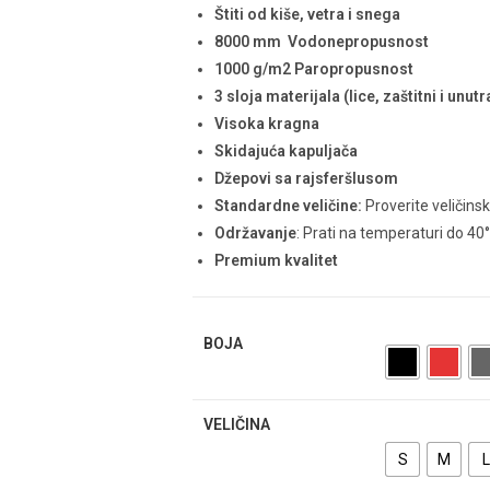
Štiti od kiše, vetra i snega
8000 mm Vodonepropusnost
1000 g/m2 Paropropusnost
3 sloja materijala (lice, zaštitni i unutr
Visoka kragna
Skidajuća kapuljača
Džepovi sa rajsferšlusom
Standardne veličine:
Proverite veličins
Održavanje
: Prati na temperaturi do 40°
Premium kvalitet
BOJA
VELIČINA
S
M
L