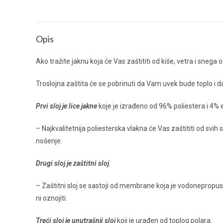
Opis
Ako tražite jaknu koja će Vas zaštititi od kiše, vetra i sne
Troslojna zaštita će se pobrinuti da Vam uvek bude toplo i
Prvi sloj je lice jakne
koje je izrađeno od 96% poliestera i 4% e
– Najkvalitetnija poliesterska vlakna će Vas zaštititi od svi
nošenje.
Drugi sloj je zaštitni sloj
.
– Zaštitni sloj se sastoji od membrane koja je vodonepropu
ni oznojiti.
Treći sloj je unutrašnji sloj
koji je urađen od toplog polara.