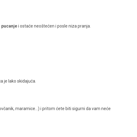
i pucanje
i ostaće neoštećen i posle niza pranja.
a je lako skidajuća.
novčanik, maramice…) i pritom ćete biti sigurni da vam neće