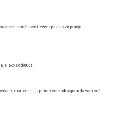
 pucanje i ostaće neoštećen i posle niza pranja.
a je lako skidajuća.
novčanik, maramice…) i pritom ćete biti sigurni da vam neće