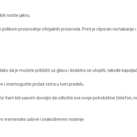
dok nosite jaknu.
prilikom proizvodnje oficijalnih proizvoda. Print je otporan na habanje i
.
ko da je možete približiti uz glavu i dodatno se utopliti, takođe kapuljač
 i onemogućite prolaz vetra u tom predelu.
će Vam biti sasvim dovoljni da odložite sve svoje potrebštine (telefon, 
sve vremenske uslove i svakodnevno nošenje.