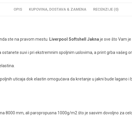
OPIS
KUPOVINA, DOSTAVA & ZAMENA
RECENZIJE (0)
ga onda ste na pravom mestu.
Liverpool Softshell Jakna
je sve što Vam je
a ostanete suvi i pri ekstremnim spoljnim uslovima, a print grba vašeg om
elastina.
h spoljnih uticaja dok elastin omogućava da kretanje u jakni bude lagano 
sna 8000 mm, ali paropropusna 1000g/m2 što je sasvim dovoljno za celo