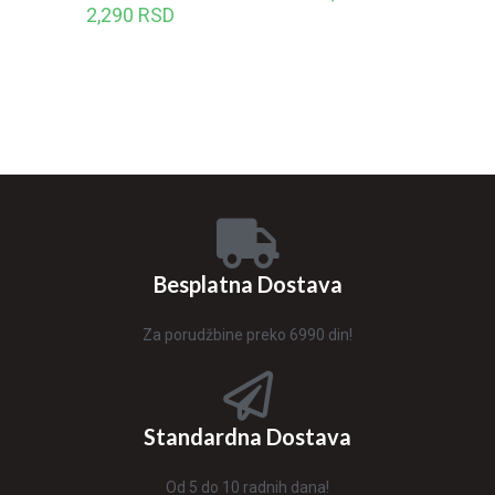
2,290
RSD
Besplatna Dostava
Za porudžbine preko 6990 din!
Standardna Dostava
Od 5 do 10 radnih dana!