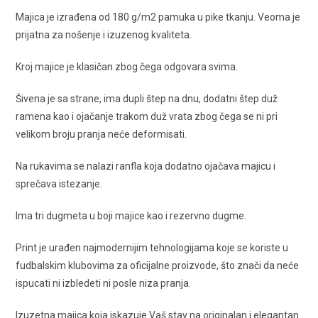
Majica je izrađena od 180 g/m2 pamuka u pike tkanju. Veoma je
prijatna za nošenje i izuzenog kvaliteta.
Kroj majice je klasičan zbog čega odgovara svima.
Šivena je sa strane, ima dupli štep na dnu, dodatni štep duž
ramena kao i ojačanje trakom duž vrata zbog čega se ni pri
velikom broju pranja neće deformisati.
Na rukavima se nalazi ranfla koja dodatno ojačava majicu i
sprečava istezanje.
Ima tri dugmeta u boji majice kao i rezervno dugme.
Print je urađen najmodernijim tehnologijama koje se koriste u
fudbalskim klubovima za oficijalne proizvode, što znači da neće
ispucati ni izbledeti ni posle niza pranja.
Izuzetna majica koja iskazuje Vaš stav na originalan i elegantan