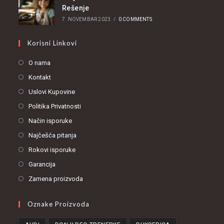
Rešenje
7. NOVEMBAR 2023.
/
0 COMMENTS
Korisni Linkovi
O nama
Kontakt
Uslovi Kupovine
Politika Privatnosti
Način isporuke
Najčešća pitanja
Rokovi isporuke
Garancija
Zamena proizvoda
Oznake Proizvoda