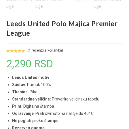
Leeds United Polo Majica Premier
League
(
1
recenzija korisnika)
Ocenjeno
1
2,290
RSD
5.00
od 5 na
osnovu
ocene kupca
Leeds United motiv
Sastav:
Pamuk 100%
Tkanina:
Pike
Standardne veličine:
Proverite veličinsku tabelu
Print:
Digitalna štampa
Održavanje
: Prati izvrnuto na naličje do 40° C
Ne peglati preko štampe
Rezervno dugme