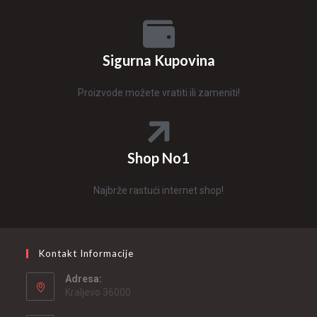
Sigurna Kupovina
Proizvode možete vratiti ili zameniti!
Shop No1
Najbrže rastući internet shop!
Kontakt Informacije
Adresa:
Kraljevo 36000