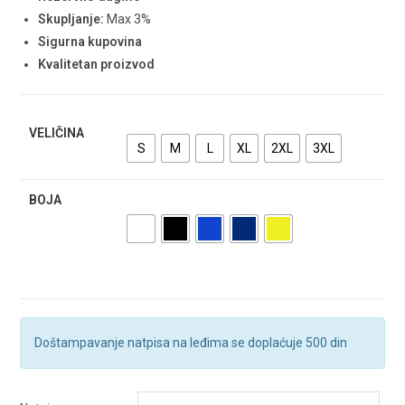
Skupljanje:
Max 3%
Sigurna kupovina
Kvalitetan proizvod
VELIČINA
S
M
L
XL
2XL
3XL
BOJA
Doštampavanje natpisa na leđima se doplaćuje 500 din