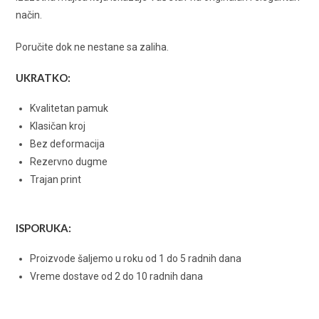
način.
Poručite dok ne nestane sa zaliha.
UKRATKO:
Kvalitetan pamuk
Klasičan kroj
Bez deformacija
Rezervno dugme
Trajan print
ISPORUKA:
Proizvode šaljemo u roku od 1 do 5 radnih dana
Vreme dostave od 2 do 10 radnih dana