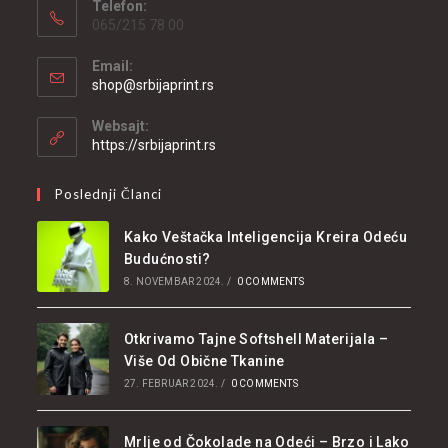
Telefon:
065/215 78 00
Email:
shop@srbijaprint.rs
Websajt:
https://srbijaprint.rs
Poslednji Članci
Kako Veštačka Inteligencija Kreira Odeću
Budućnosti?
8. NOVEMBAR 2024.
/
0 COMMENTS
Otkrivamo Tajne Softshell Materijala –
Više Od Obične Tkanine
27. FEBRUAR 2024.
/
0 COMMENTS
Mrlje od Čokolade na Odeći – Brzo i Lako