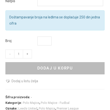
Natpis
Doštampavanje broja na leđima se doplaćuje 250 din jedna
cifra
Broj
-
+
DODAJ U KORPU
Dodaj u listu želja
Šifra proizvoda:
-
Kategorije:
Polo Majice
,
Polo Majice - Fudbal
Oznake:
Leeds United
,
Polo Majica
,
Premier League