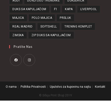
AUDI
DONJI DEO TRENERKE
DUKSERICA
DUKS SA KAPULJAČOM
F1
KAPA
LIVERPOOL
MAJICA
POLO MAJICA
PRSLUK
REAL MADRID
SOFTSHELL
TRENING KOMPLET
ZIMSKA
ZIP DUKS SA KAPULJAČOM
Pratite Nas
O nama
Politika Privatnosti
Uputstvo za kupovinu na sajtu
Kontakt
© Srbija Print Shop 2019