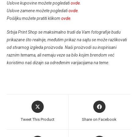
Uslove kupovine možete pogledati
ovde
.
Uslove zamene možete pogledati
ovde.
Pošiljku možete pratiti klikom
ovde
.
Srbija Print Shop se maksimalno trudi da Vam fotografije budu
prikazane što realnije, međutim prikaz na sajtu se može razlikovati
od stvarnog izgleda proizvoda. Naši proizvodi su inspirisani
raznim temama, ali nemaju veze sa bilo kojim brendom već
koristimo naš dizajn sa određenim varijacijama na teme.
Tweet This Product
Share on Facebook