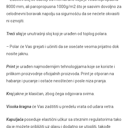
8000 mm, ali paropropusna 1000g/m2 što je sasvim dovoljno za
celodnevni boravak napolju sa sigurnošću da se nećete okvasiti
ni oznojiti.
Treći sloj
je unutrašnji sloj koji je urađen od toplog polara.
– Polar će Vas grejati i učiniti da se osećate veoma prijatno dok
nosite jaknu.
Print
je urađen najmodernijim tehnologijama koje se koriste i
prilikom proizvodnje oficijalnih proizvoda. Print je otporan na
habanje i pucanje i ostaće neoštećen i posle niza pranja.
Kroj
jakne je klasičan, zbog čega odgovara svima.
Visoka kragna
će Vas zaštititi u predelu vrata od udara vetra.
Kapuljača
poseduje elastični učkur sa steznim regulatorima tako
da je možete približiti uz glavu i dodatno se utopliti, takođe