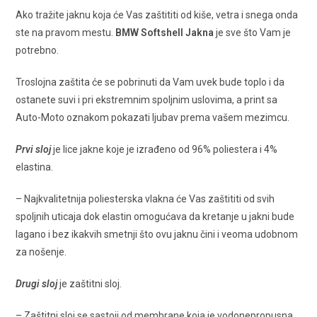
Ako tražite jaknu koja će Vas zaštititi od kiše, vetra i snega onda
ste na pravom mestu.
BMW Softshell Jakna
je sve što Vam je
potrebno.
Troslojna zaštita će se pobrinuti da Vam uvek bude toplo i da
ostanete suvi i pri ekstremnim spoljnim uslovima, a print sa
Auto-Moto oznakom pokazati ljubav prema vašem mezimcu.
Prvi sloj
je lice jakne koje je izrađeno od 96% poliestera i 4%
elastina.
– Najkvalitetnija poliesterska vlakna će Vas zaštititi od svih
spoljnih uticaja dok elastin omogućava da kretanje u jakni bude
lagano i bez ikakvih smetnji što ovu jaknu čini i veoma udobnom
za nošenje.
Drugi sloj
je zaštitni sloj.
– Zaštitni sloj se sastoji od membrane koja je vodonepropusna