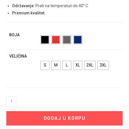
Održavanje
: Prati na temperaturi do 40° C
Premium kvalitet
BOJA
VELIČINA
S
M
L
XL
2XL
3XL
BMW
Softshell
Jakna
DODAJ U KORPU
količina