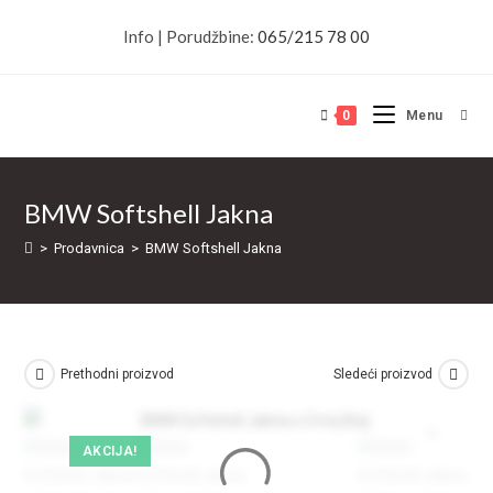
Skip
Info | Porudžbine:
065/215 78 00
to
content
0
Menu
BMW Softshell Jakna
>
Prodavnica
>
BMW Softshell Jakna
Prethodni proizvod
Sledeći proizvod
AKCIJA!