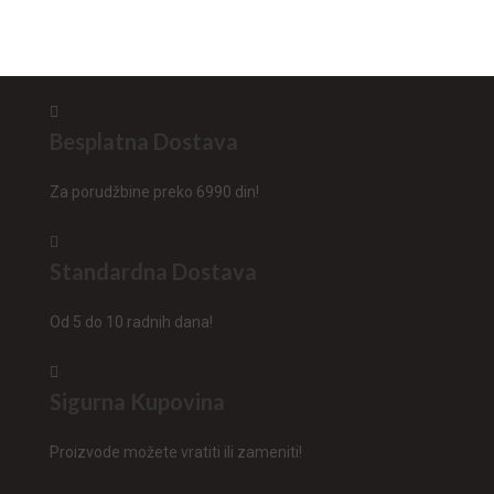
Besplatna Dostava
Za porudžbine preko 6990 din!
Standardna Dostava
Od 5 do 10 radnih dana!
Sigurna Kupovina
Proizvode možete vratiti ili zameniti!