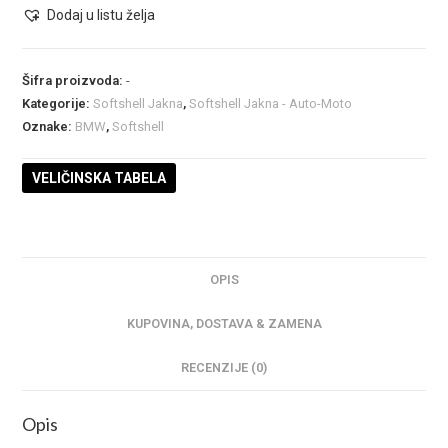
Dodaj u listu želja
Šifra proizvoda:
-
Kategorije:
Softshell Jakna
,
Softshell Jakna - Auto-Moto
Oznake:
BMW
,
Softshell
VELIČINSKA TABELA
OPIS
KUPOVINA, DOSTAVA & ZAMENA
RECENZIJE (0)
Opis