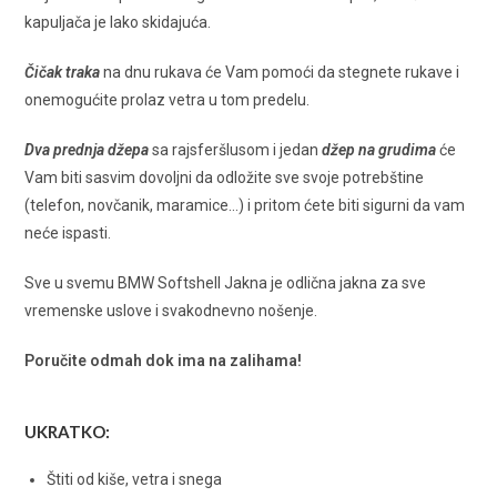
kapuljača je lako skidajuća.
Čičak traka
na dnu rukava će Vam pomoći da stegnete rukave i
onemogućite prolaz vetra u tom predelu.
Dva prednja džepa
sa rajsferšlusom i jedan
džep na grudima
će
Vam biti sasvim dovoljni da odložite sve svoje potrebštine
(telefon, novčanik, maramice…) i pritom ćete biti sigurni da vam
neće ispasti.
Sve u svemu BMW Softshell Jakna je odlična jakna za sve
vremenske uslove i svakodnevno nošenje.
Poručite odmah dok ima na zalihama!
UKRATKO:
Štiti od kiše, vetra i snega