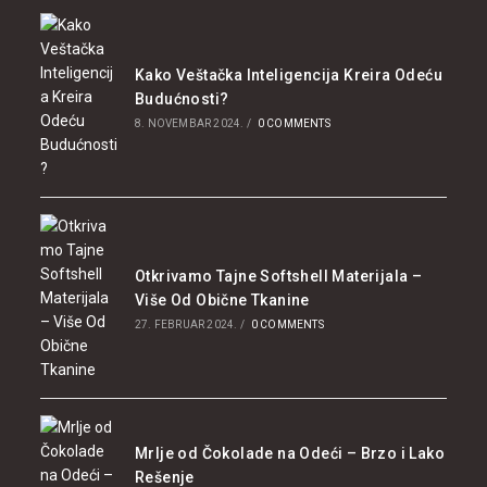
Kako Veštačka Inteligencija Kreira Odeću
Budućnosti?
8. NOVEMBAR 2024.
/
0 COMMENTS
Otkrivamo Tajne Softshell Materijala –
Više Od Obične Tkanine
27. FEBRUAR 2024.
/
0 COMMENTS
Mrlje od Čokolade na Odeći – Brzo i Lako
Rešenje