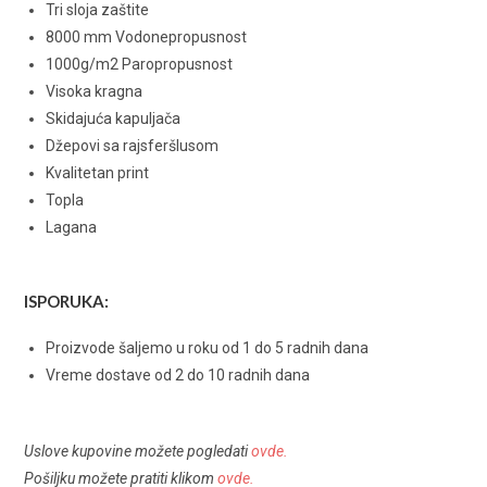
Tri sloja zaštite
8000 mm Vodonepropusnost
1000g/m2 Paropropusnost
Visoka kragna
Skidajuća kapuljača
Džepovi sa rajsferšlusom
Kvalitetan print
Topla
Lagana
ISPORUKA:
Proizvode šaljemo u roku od 1 do 5 radnih dana
Vreme dostave od 2 do 10 radnih dana
Uslove kupovine možete pogledati
ovde
.
Pošiljku možete pratiti klikom
ovde
.