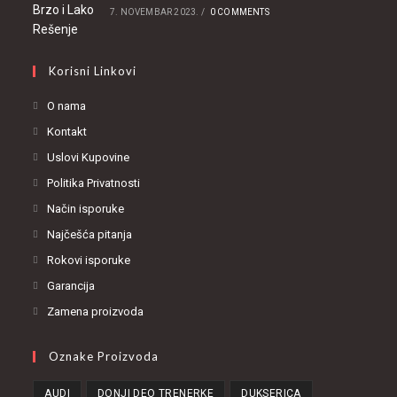
7. NOVEMBAR 2023.
/
0 COMMENTS
Korisni Linkovi
O nama
Kontakt
Uslovi Kupovine
Politika Privatnosti
Način isporuke
Najčešća pitanja
Rokovi isporuke
Garancija
Zamena proizvoda
Oznake Proizvoda
AUDI
DONJI DEO TRENERKE
DUKSERICA