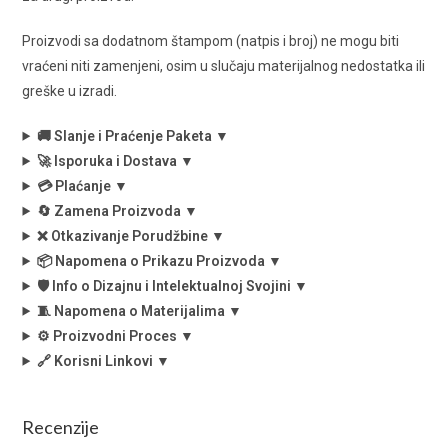
Proizvodi sa dodatnom štampom (natpis i broj) ne mogu biti
vraćeni niti zamenjeni, osim u slučaju materijalnog nedostatka ili
greške u izradi.
🚚 Slanje i Praćenje Paketa ▼
🚀 Isporuka i Dostava ▼
💳 Plaćanje ▼
🔄 Zamena Proizvoda ▼
❌ Otkazivanje Porudžbine ▼
📦 Napomena o Prikazu Proizvoda ▼
🛡️ Info o Dizajnu i Intelektualnoj Svojini ▼
🧵 Napomena o Materijalima ▼
⚙️ Proizvodni Proces ▼
🔗 Korisni Linkovi ▼
Recenzije