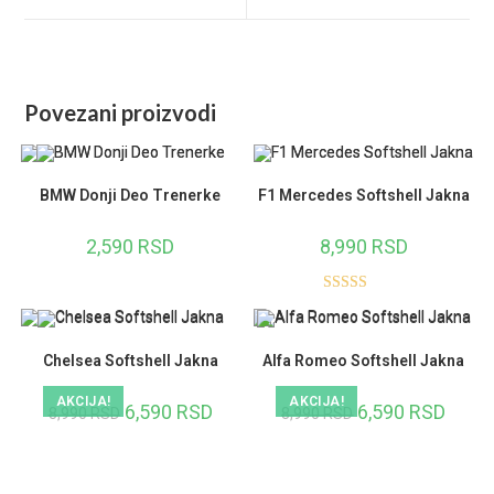
window
window
Povezani proizvodi
BMW Donji Deo Trenerke
F1 Mercedes Softshell Jakna
2,590
RSD
8,990
RSD
Ocenjeno sa
5.00
od 5
Chelsea Softshell Jakna
Alfa Romeo Softshell Jakna
AKCIJA!
AKCIJA!
Originalna
6,590
RSD
Trenutna
Originalna
6,590
RSD
Trenut
8,990
RSD
8,990
RSD
cena
cena
cena
cena
je
je:
je
je:
bila:
6,590 RSD.
bila:
6,590 
8,990 RSD.
8,990 RSD.