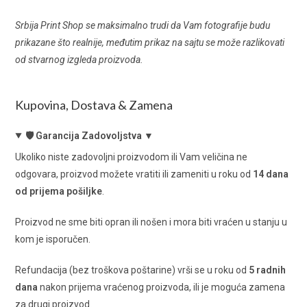
Srbija Print Shop se maksimalno trudi da Vam fotografije budu
prikazane što realnije, međutim prikaz na sajtu se može razlikovati
od stvarnog izgleda proizvoda.
Kupovina, Dostava & Zamena
🛡️ Garancija Zadovoljstva ▼
Ukoliko niste zadovoljni proizvodom ili Vam veličina ne
odgovara, proizvod možete vratiti ili zameniti u roku od
14 dana
od prijema pošiljke
.
Proizvod ne sme biti opran ili nošen i mora biti vraćen u stanju u
kom je isporučen.
Refundacija (bez troškova poštarine) vrši se u roku od
5 radnih
dana
nakon prijema vraćenog proizvoda, ili je moguća zamena
za drugi proizvod.