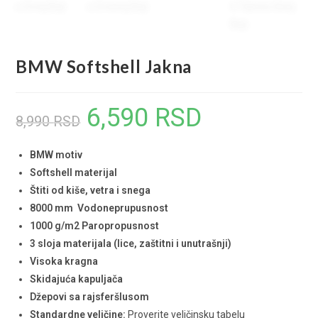
BMW Softshell Jakna
6,590
RSD
Originalna
Trenutna
8,990
RSD
cena
cena
BMW motiv
je
je:
Softshell materijal
bila:
6,590 RSD.
Štiti od kiše, vetra i snega
8,990 RSD.
8000 mm Vodoneprupusnost
1000 g/m2 Paropropusnost
3 sloja materijala (lice, zaštitni i unutrašnji)
Visoka kragna
Skidajuća kapuljača
Džepovi sa rajsferšlusom
Standardne veličine:
Proverite veličinsku tabelu