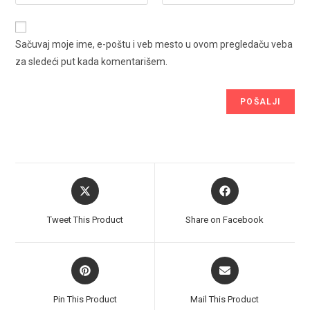
Sačuvaj moje ime, e-poštu i veb mesto u ovom pregledaču veba
za sledeći put kada komentarišem.
Opens
Opens
in
in
a
a
Tweet This Product
Share on Facebook
new
new
window
window
Opens
Opens
in
in
a
a
Pin This Product
Mail This Product
new
new