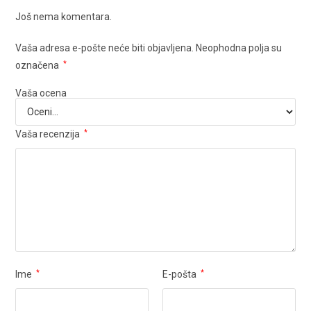
Još nema komentara.
Vaša adresa e-pošte neće biti objavljena.
Neophodna polja su
označena
*
Vaša ocena
Vaša recenzija
*
Ime
*
E-pošta
*