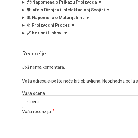
📦 Napomena o Prikazu Proizvoda ▼
🛡️ Info o Dizajnu i Intelektualnoj Svojini ▼
🧵 Napomena o Materijalima ▼
⚙️ Proizvodni Proces ▼
🔗 Korisni Linkovi ▼
Recenzije
Još nema komentara.
Vaša adresa e-pošte neće biti objavljena.
Neophodna polja 
Vaša ocena
Vaša recenzija
*