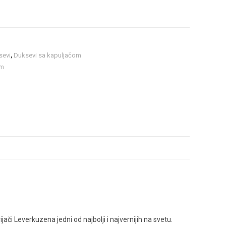
sevi
,
Duksevi sa kapuljačom
om
i Leverkuzena jedni od najbolji i najvernijih na svetu.