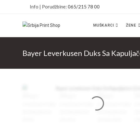
Skip
Info | Porudžbine:
065/215 78 00
to
content
MUŠKARCI
ŽENE
Bayer Leverkusen Duks Sa Kapulja