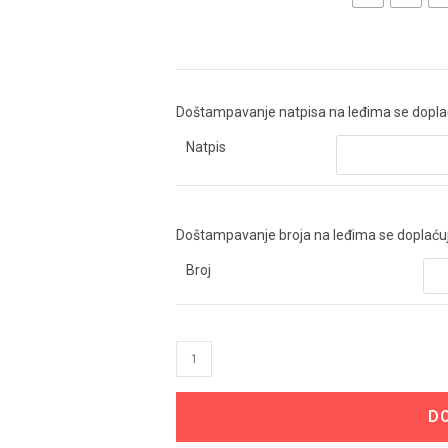
Doštampavanje natpisa na leđima se dopla
Natpis
Doštampavanje broja na leđima se doplaćuje
Broj
Bayer
Leverkusen
Duks
D
Sa