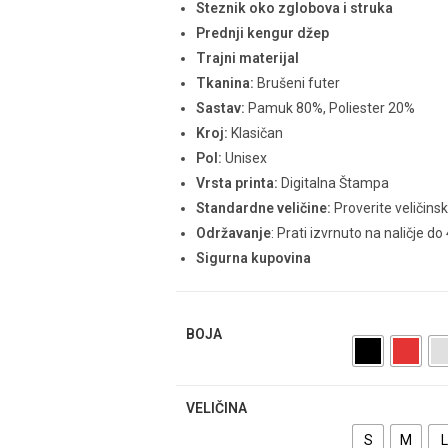
Steznik oko zglobova i struka
Prednji kengur džep
Trajni materijal
Tkanina:
Brušeni futer
Sastav:
Pamuk 80%, Poliester 20%
Kroj:
Klasičan
Pol:
Unisex
Vrsta printa:
Digitalna Štampa
Standardne veličine:
Proverite veličins
Održavanje
: Prati izvrnuto na naličje do
Sigurna kupovina
BOJA
VELIČINA
S
M
L