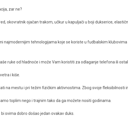
ija, zar ne?
, okovratnik ojačan trakom, učkur u kapuljači u boji dukserice, elasti
ni najmodernijim tehnologijama koje se koriste u fudbalskim klubovima za
vaše ruke od hladnoće i može Vam koristiti za odlaganje telefona ili ostal
vetra i kiše.
ti na mestu i pri težim fizičkim aktivnostima. Zbog svoje fleksibilnosti
samo toplim nego i trajnim tako da ga možete nositi godinama.
a bi svima dobro došao jedan ovakav duks.