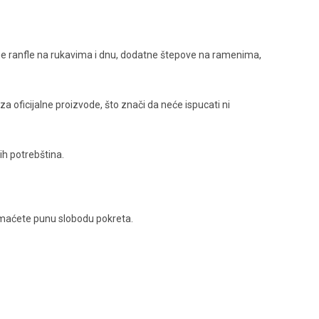
čne ranfle na rukavima i dnu, dodatne štepove na ramenima,
 oficijalne proizvode, što znači da neće ispucati ni
ih potrebština.
 imaćete punu slobodu pokreta.