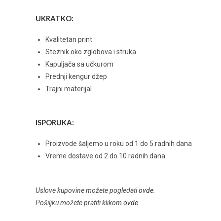
UKRATKO:
Kvalitetan print
Steznik oko zglobova i struka
Kapuljača sa učkurom
Prednji kengur džep
Trajni materijal
ISPORUKA:
Proizvode šaljemo u roku od 1 do 5 radnih dana
Vreme dostave od 2 do 10 radnih dana
Uslove kupovine možete pogledati
ovde
.
Pošiljku možete pratiti klikom
ovde
.