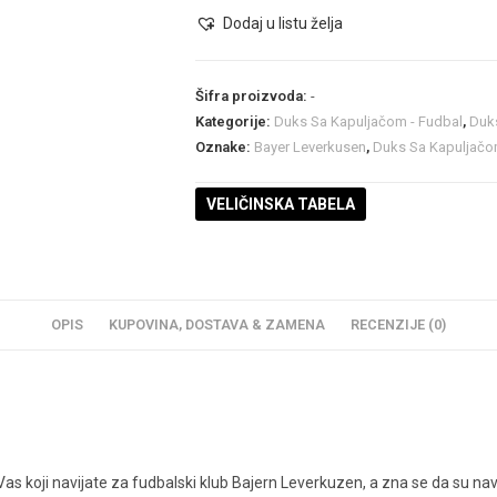
Kapuljačom
Dodaj u listu želja
količina
Šifra proizvoda:
-
Kategorije:
Duks Sa Kapuljačom - Fudbal
,
Duk
Oznake:
Bayer Leverkusen
,
Duks Sa Kapuljač
VELIČINSKA TABELA
OPIS
KUPOVINA, DOSTAVA & ZAMENA
RECENZIJE (0)
oji navijate za fudbalski klub Bajern Leverkuzen, a zna se da su navijač