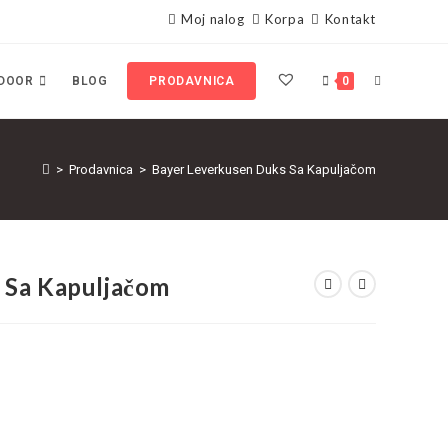
Moj nalog
Korpa
Kontakt
DOOR
BLOG
PRODAVNICA
0
>
Prodavnica
>
Bayer Leverkusen Duks Sa Kapuljačom
 Sa Kapuljačom