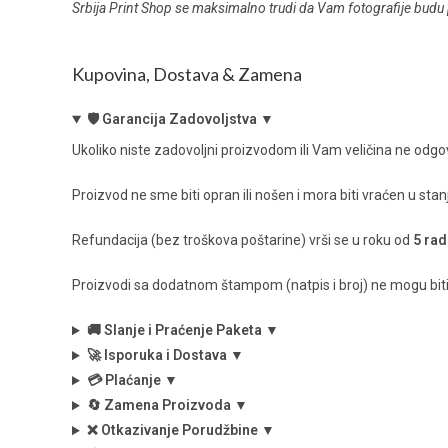
Srbija Print Shop se maksimalno trudi da Vam fotografije budu 
Kupovina, Dostava & Zamena
🛡️ Garancija Zadovoljstva ▼
Ukoliko niste zadovoljni proizvodom ili Vam veličina ne odgov
Proizvod ne sme biti opran ili nošen i mora biti vraćen u sta
Refundacija (bez troškova poštarine) vrši se u roku od
5 rad
Proizvodi sa dodatnom štampom (natpis i broj) ne mogu biti v
🚚 Slanje i Praćenje Paketa ▼
🚀 Isporuka i Dostava ▼
💳 Plaćanje ▼
🔄 Zamena Proizvoda ▼
❌ Otkazivanje Porudžbine ▼