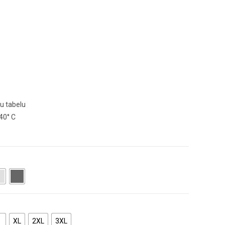
ku tabelu
 40° C
XL
2XL
3XL