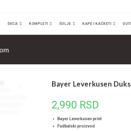
DECA
KOMPLETI
ŠOLJE
KAPE I KAČKETI
OUT
čom
Bayer Leverkusen Duks
2,990
RSD
Bayer Leverkusen print
Fudbalski proizvod