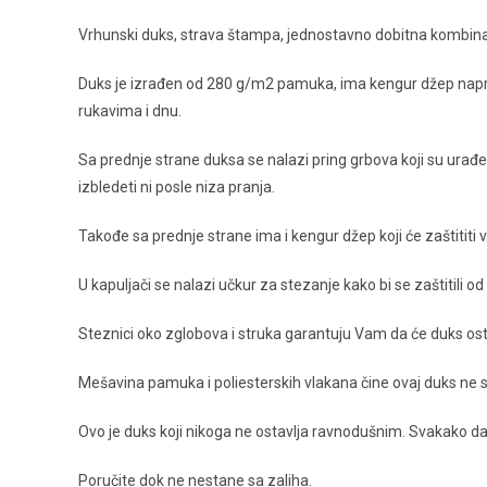
Vrhunski duks, strava štampa, jednostavno dobitna kombinac
Duks je izrađen od 280 g/m2 pamuka, ima kengur džep napred
rukavima i dnu.
Sa prednje strane duksa se nalazi pring grbova koji su urađe
izbledeti ni posle niza pranja.
Takođe sa prednje strane ima i kengur džep koji će zaštititi 
U kapuljači se nalazi učkur za stezanje kako bi se zaštitili od 
Steznici oko zglobova i struka garantuju Vam da će duks osta
Mešavina pamuka i poliesterskih vlakana čine ovaj duks ne 
Ovo je duks koji nikoga ne ostavlja ravnodušnim. Svakako d
Poručite dok ne nestane sa zaliha.