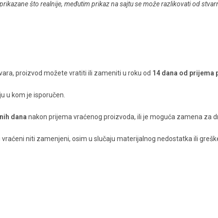
prikazane što realnije, međutim prikaz na sajtu se može razlikovati od stva
ara, proizvod možete vratiti ili zameniti u roku od
14 dana od prijema p
nju u kom je isporučen.
nih dana
nakon prijema vraćenog proizvoda, ili je moguća zamena za dr
raćeni niti zamenjeni, osim u slučaju materijalnog nedostatka ili greške