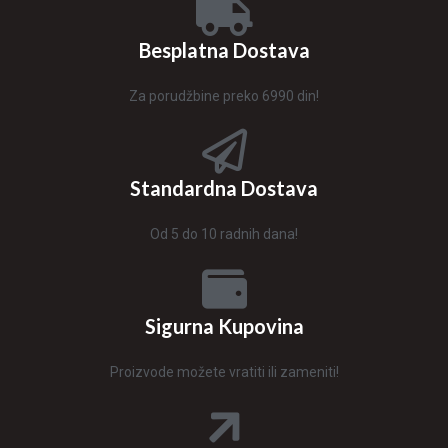
Besplatna Dostava
Za porudžbine preko 6990 din!
Standardna Dostava
Od 5 do 10 radnih dana!
Sigurna Kupovina
Proizvode možete vratiti ili zameniti!