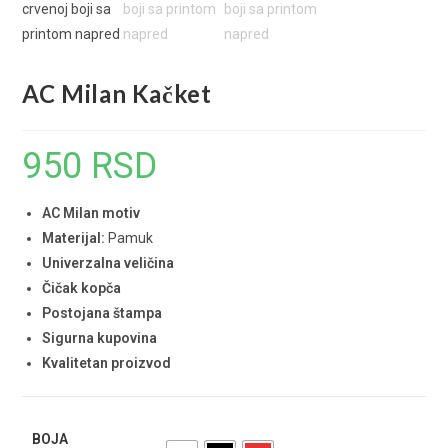
AC Milan Kačket
950
RSD
AC Milan motiv
Materijal:
Pamuk
Univerzalna veličina
Čičak kopča
Postojana štampa
Sigurna kupovina
Kvalitetan proizvod
BOJA