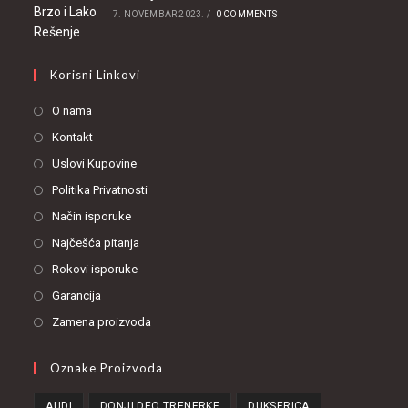
7. NOVEMBAR 2023.
/
0 COMMENTS
Korisni Linkovi
O nama
Kontakt
Uslovi Kupovine
Politika Privatnosti
Način isporuke
Najčešća pitanja
Rokovi isporuke
Garancija
Zamena proizvoda
Oznake Proizvoda
AUDI
DONJI DEO TRENERKE
DUKSERICA