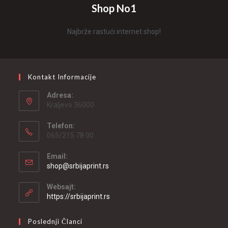
Shop No1
Najbrže rastući internet shop!
Kontakt Informacije
Adresa:
Kraljevo 36000
Telefon:
065/215 78 00
Email:
shop@srbijaprint.rs
Websajt:
https://srbijaprint.rs
Poslednji Članci