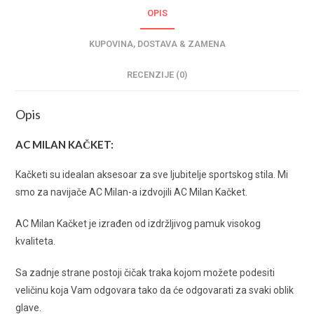
OPIS
KUPOVINA, DOSTAVA & ZAMENA
RECENZIJE (0)
Opis
AC MILAN KAČKET:
Kačketi su idealan aksesoar za sve ljubitelje sportskog stila. Mi
smo za navijače AC Milan-a izdvojili AC Milan Kačket.
AC Milan Kačket je izrađen od izdržljivog pamuk visokog
kvaliteta.
Sa zadnje strane postoji čičak traka kojom možete podesiti
veličinu koja Vam odgovara tako da će odgovarati za svaki oblik
glave.