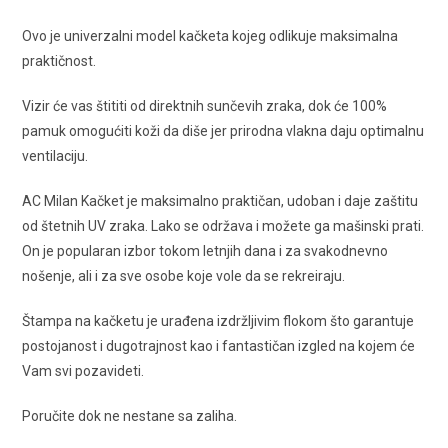
Ovo je univerzalni model kačketa kojeg odlikuje maksimalna
praktičnost.
Vizir će vas štititi od direktnih sunčevih zraka, dok će 100%
pamuk omogućiti koži da diše jer prirodna vlakna daju optimalnu
ventilaciju.
AC Milan Kačket je maksimalno praktičan, udoban i daje zaštitu
od štetnih UV zraka. Lako se održava i možete ga mašinski prati.
On je popularan izbor tokom letnjih dana i za svakodnevno
nošenje, ali i za sve osobe koje vole da se rekreiraju.
Štampa na kačketu je urađena izdržljivim flokom što garantuje
postojanost i dugotrajnost kao i fantastičan izgled na kojem će
Vam svi pozavideti.
Poručite dok ne nestane sa zaliha.