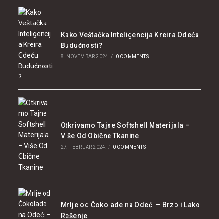
Kako Veštačka Inteligencija Kreira Odeću
Budućnosti?
8. NOVEMBAR 2024.
/
0 COMMENTS
Otkrivamo Tajne Softshell Materijala –
Više Od Obične Tkanine
27. FEBRUAR 2024.
/
0 COMMENTS
Mrlje od Čokolade na Odeći – Brzo i Lako
Rešenje