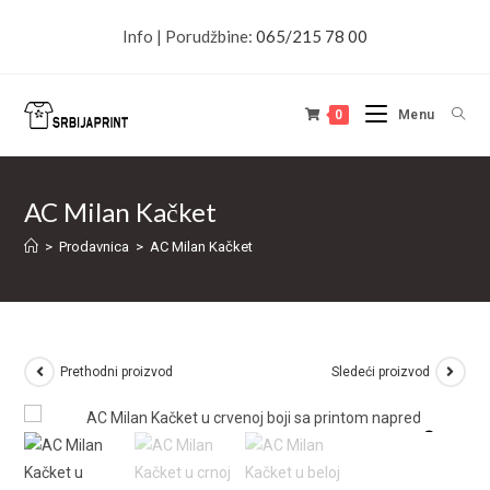
Info | Porudžbine:
065/215 78 00
0
Menu
AC Milan Kačket
>
Prodavnica
>
AC Milan Kačket
Prethodni proizvod
Sledeći proizvod