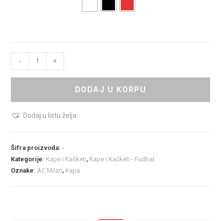
-
+
DODAJ U KORPU
Dodaj u listu želja
Šifra proizvoda:
-
Kategorije:
Kape i Kačketi
,
Kape i Kačketi - Fudbal
Oznake:
AC Milan
,
Kapa