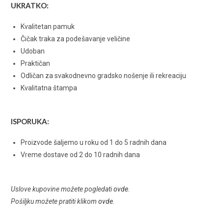
UKRATKO:
Kvalitetan pamuk
Čičak traka za podešavanje veličine
Udoban
Praktičan
Odličan za svakodnevno gradsko nošenje ili rekreaciju
Kvalitatna štampa
ISPORUKA:
Proizvode šaljemo u roku od 1 do 5 radnih dana
Vreme dostave od 2 do 10 radnih dana
Uslove kupovine možete pogledati
ovde
.
Pošiljku možete pratiti klikom
ovde
.