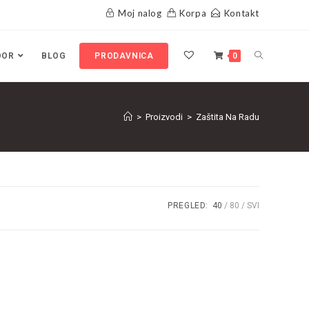
Moj nalog
Korpa
Kontakt
OOR
BLOG
PRODAVNICA
0
>
Proizvodi
>
Zaštita Na Radu
PREGLED:
40
80
SVI