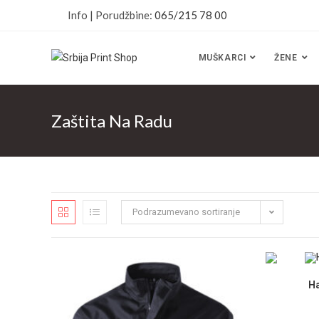
Info | Porudžbine:
065/215 78 00
MUŠKARCI
ŽENE
Zaštita Na Radu
Podrazumevano sortiranje
H