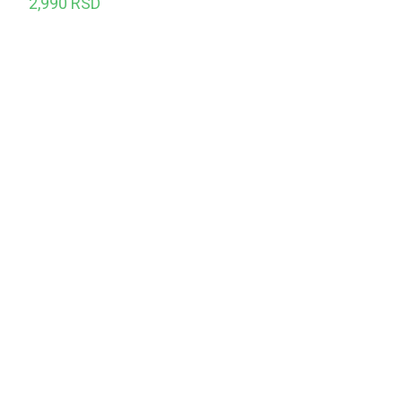
2,990
RSD