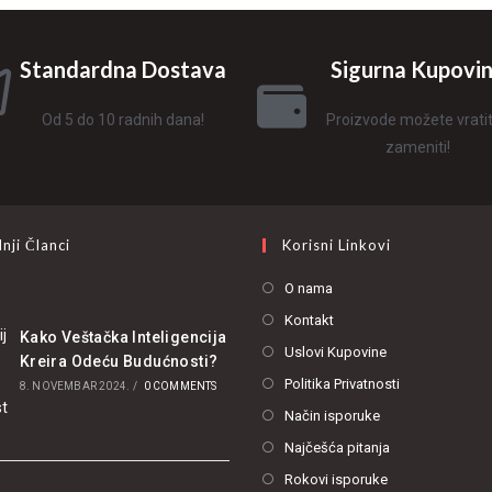
Standardna Dostava
Sigurna Kupovi
Od 5 do 10 radnih dana!
Proizvode možete vratiti 
zameniti!
nji Članci
Korisni Linkovi
O nama
Kontakt
Kako Veštačka Inteligencija
Uslovi Kupovine
Kreira Odeću Budućnosti?
Politika Privatnosti
8. NOVEMBAR 2024.
/
0 COMMENTS
Način isporuke
Najčešća pitanja
Rokovi isporuke