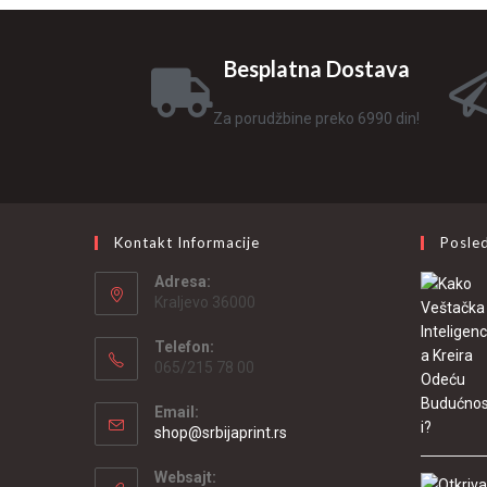
Besplatna Dostava
Za porudžbine preko 6990 din!
Kontakt Informacije
Posled
Adresa:
Kraljevo 36000
Telefon:
065/215 78 00
Email:
shop@srbijaprint.rs
Websajt: