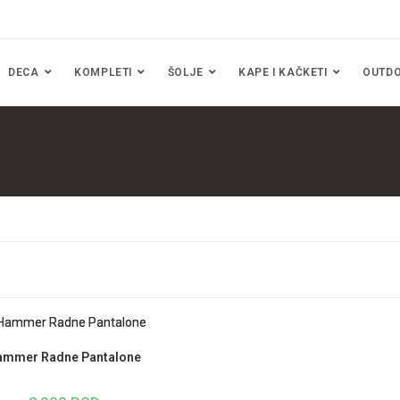
DECA
KOMPLETI
ŠOLJE
KAPE I KAČKETI
OUTD
ammer Radne Pantalone