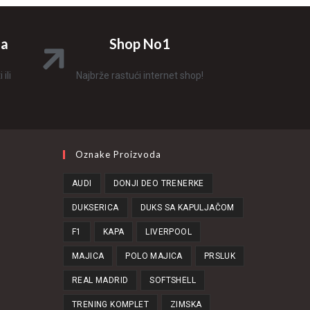
na
Shop No1
ili
Najbrže rastući internet shop!
Oznake Proizvoda
AUDI
DONJI DEO TRENERKE
DUKSERICA
DUKS SA KAPULJAČOM
F1
KAPA
LIVERPOOL
MAJICA
POLO MAJICA
PRSLUK
REAL MADRID
SOFTSHELL
TRENING KOMPLET
ZIMSKA