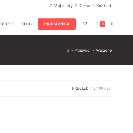
Moj nalog
Korpa
Kontakt
DOOR
BLOG
PRODAVNICA
0
>
Proizvodi
>
Warzone
PREGLED:
40
80
SVI