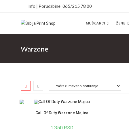
Skip
Info | Porudžbine:
065/215 78 00
to
content
MUŠKARCI
ŽENE
Warzone
Call Of Duty Warzone Majica
1,350
RSD