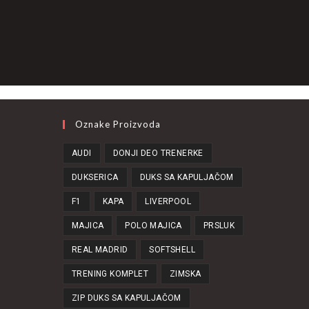
Oznake Proizvoda
AUDI
DONJI DEO TRENERKE
DUKSERICA
DUKS SA KAPULJAČOM
F1
KAPA
LIVERPOOL
MAJICA
POLO MAJICA
PRSLUK
REAL MADRID
SOFTSHELL
TRENING KOMPLET
ZIMSKA
ZIP DUKS SA KAPULJAČOM