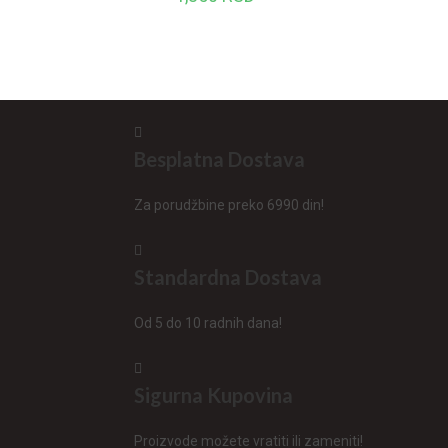
Besplatna Dostava
Za porudžbine preko 6990 din!
Standardna Dostava
Od 5 do 10 radnih dana!
Sigurna Kupovina
Proizvode možete vratiti ili zameniti!