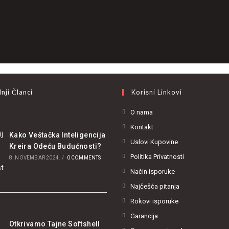
nji Članci
Korisni Linkovi
O nama
Kontakt
Kako Veštačka Inteligencija
Uslovi Kupovine
Kreira Odeću Budućnosti?
Politika Privatnosti
8. NOVEMBAR 2024.
/
0 COMMENTS
Način isporuke
Najčešća pitanja
Rokovi isporuke
Garancija
Otkrivamo Tajne Softshell