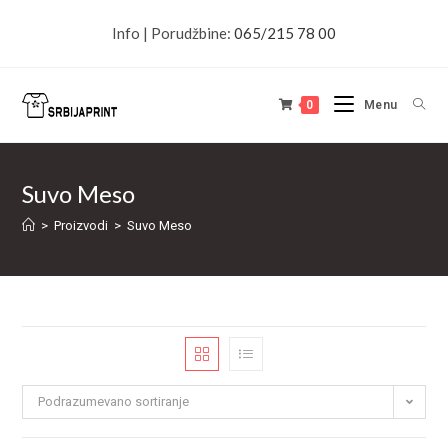
Info | Porudžbine:
065/215 78 00
0
Menu
Suvo Meso
>
Proizvodi
>
Suvo Meso
Podrazumevano sortiranje