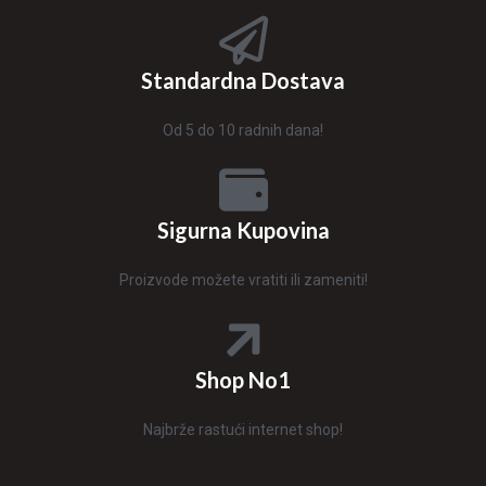
Standardna Dostava
Od 5 do 10 radnih dana!
Sigurna Kupovina
Proizvode možete vratiti ili zameniti!
Shop No1
Najbrže rastući internet shop!