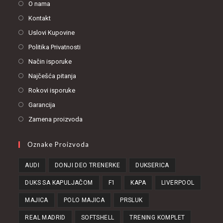
O nama
Kontakt
Uslovi Kupovine
Politika Privatnosti
Način isporuke
Najčešća pitanja
Rokovi isporuke
Garancija
Zamena proizvoda
Oznake Proizvoda
AUDI
DONJI DEO TRENERKE
DUKSERICA
DUKS SA KAPULJAČOM
F1
KAPA
LIVERPOOL
MAJICA
POLO MAJICA
PRSLUK
REAL MADRID
SOFTSHELL
TRENING KOMPLET