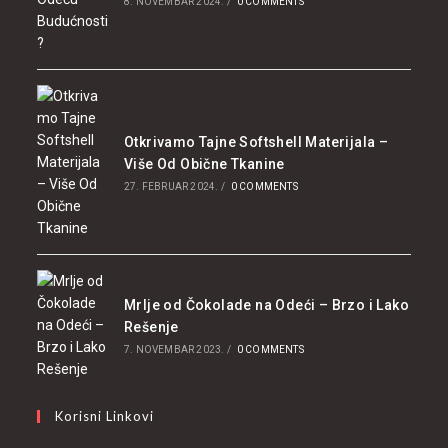
8. NOVEMBAR 2024.
/
0 COMMENTS
Otkrivamo Tajne Softshell Materijala –
Više Od Obične Tkanine
27. FEBRUAR 2024.
/
0 COMMENTS
Mrlje od Čokolade na Odeći – Brzo i Lako
Rešenje
7. NOVEMBAR 2023.
/
0 COMMENTS
Korisni Linkovi