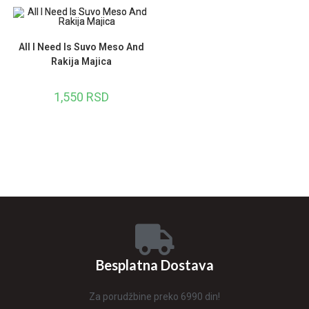
All I Need Is Suvo Meso And
Rakija Majica
1,550
RSD
Besplatna Dostava
Za porudžbine preko 6990 din!