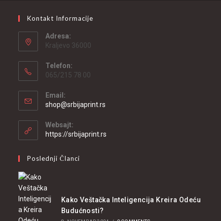
Kontakt Informacije
Adresa:
Kraljevo 36000
Telefon:
065/215 78 00
Email:
shop@srbijaprint.rs
Websajt:
https://srbijaprint.rs
Poslednji Članci
Kako Veštačka Inteligencija Kreira Odeću
Budućnosti?