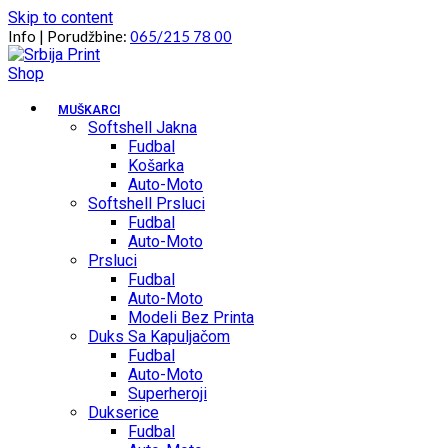
Skip to content
Info | Porudžbine:
065/215 78 00
MUŠKARCI
Softshell Jakna
Fudbal
Košarka
Auto-Moto
Softshell Prsluci
Fudbal
Auto-Moto
Prsluci
Fudbal
Auto-Moto
Modeli Bez Printa
Duks Sa Kapuljačom
Fudbal
Auto-Moto
Superheroji
Dukserice
Fudbal