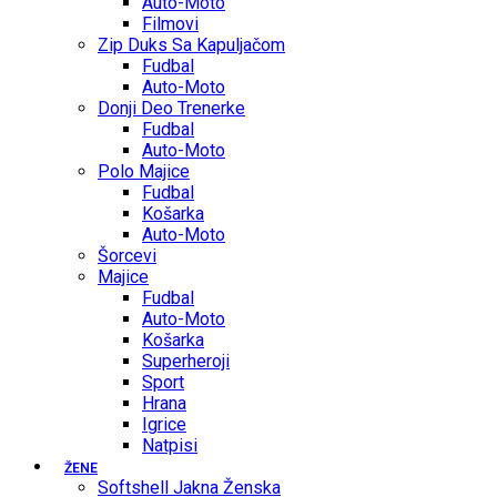
Auto-Moto
Filmovi
Zip Duks Sa Kapuljačom
Fudbal
Auto-Moto
Donji Deo Trenerke
Fudbal
Auto-Moto
Polo Majice
Fudbal
Košarka
Auto-Moto
Šorcevi
Majice
Fudbal
Auto-Moto
Košarka
Superheroji
Sport
Hrana
Igrice
Natpisi
ŽENE
Softshell Jakna Ženska