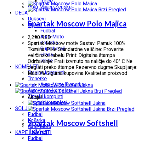
Igrice
Polo Majice Ženske
Brzi Pregled
DECA
Duksevi
Spartak Moscow Polo Majica
Majice
Fudbal
Auto-Moto
2,290
RSD
Košarka
Spartak Moscow motiv Sastav: Pamuk 100%
Superheroji
Tkanina: Pike Standardne veličine: Proverite
Hrana
veličinsku tabelu Print: Digitalna štampa
Igrice
Održavanje: Prati izvrnuto na naličje do 40° C Ne
KOMPLETI
peglati preko štampe Rezervno dugme Skupljanje:
Trening kompleti
Max 3% Sigurna kupovina Kvalitetan proizvod
Trenerke
Auto-Moto Trenerke
Auto-moto kompleti
Brzi Pregled
Zimski kompleti
Akcija!
Sportski kompleti
ŠOLJE
Brzi Pregled
Fudbal
Košarka
Spartak Moscow Softshell
Auto-Moto
Jakna
KAPE I KAČKETI
Fudbal