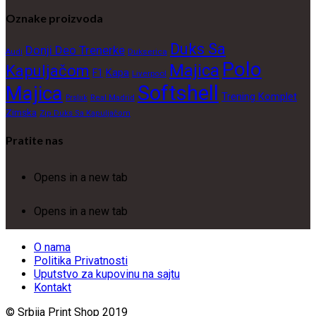
Oznake proizvoda
Duks Sa
Donji Deo Trenerke
Dukserica
Audi
Polo
Majica
Kapuljačom
F1
Kapa
Liverpool
Softshell
Majica
Trening Komplet
Prsluk
Real Madrid
Zimska
Zip Duks Sa Kapuljačom
Pratite nas
Opens in a new tab
Opens in a new tab
O nama
Politika Privatnosti
Uputstvo za kupovinu na sajtu
Kontakt
© Srbija Print Shop 2019