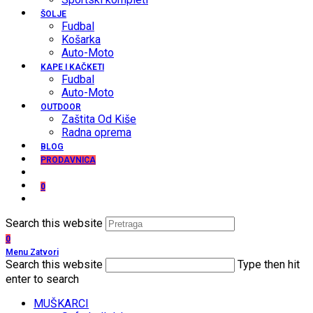
ŠOLJE
Fudbal
Košarka
Auto-Moto
KAPE I KAČKETI
Fudbal
Auto-Moto
OUTDOOR
Zaštita Od Kiše
Radna oprema
BLOG
PRODAVNICA
0
Search this website
0
Menu
Zatvori
Search this website
Type then hit
enter to search
MUŠKARCI