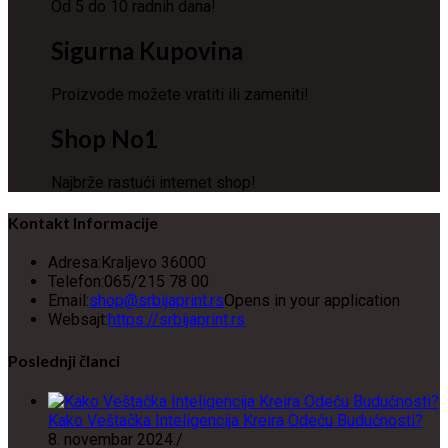
Od 5 do 10 radnih dana!
Sigurna Kupovina
Proizvode možete vratiti ili zameniti!
Shop No1
Najbrže rastući internet shop!
Kontakt Informacije
Adresa:
Kraljevo 36000
Telefon:
065/215 78 00
Email:
shop@srbijaprint.rs
Opens in your application
Websajt:
https://srbijaprint.rs
Poslednji članci
Kako Veštačka Inteligencija Kreira Odeću Budućnosti?
8. novembar 2024.
/