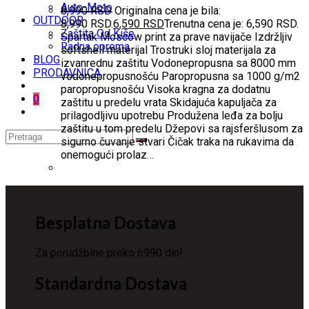
Auto-Moto
8,990
RSD
Originalna cena je bila:
OUTDOOR
8,990 RSD.
6,590
RSD
Trenutna cena je: 6,590 RSD.
Zaštita Od Kiše
Spartak Moscow print za prave navijače Izdržljiv
Radna oprema
softshell materijal Trostruki sloj materijala za
BLOG
izvanrednu zaštitu Vodonepropusna sa 8000 mm
PRODAVNICA
vodonepropusnošću Paropropusna sa 1000 g/m2
paropropusnošću Visoka kragna za dodatnu
0
zaštitu u predelu vrata Skidajuća kapuljača za
prilagodljivu upotrebu Produžena leđa za bolju
zaštitu u tom predelu Džepovi sa rajsferšlusom za
sigurno čuvanje stvari Čičak traka na rukavima da
onemogući prolaz…
Besplatna Dostava
Za porudžbine preko 6990 din!
Standardna Dostava