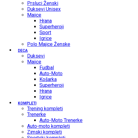
Prsluci Ženski
Duksevi Unisex
Majice
Hrana
Superheroji
Sport
Igrice
Polo Majice Ženske
DECA
Duksevi
Majice
Fudbal
Auto-Moto
Košarka
Superheroji
Hrana
Igrice
KOMPLETI
Trening kompleti
Trenerke
Auto-Moto Trenerke
Auto-moto kompleti
Zimski kompleti
Sportski kompleti