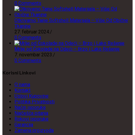
0 Comments
Otkrivamo Tajne Softshell Materijala – Više Od Obične
Tkanine
27. februar 2024.
/
0 Comments
Mrlje od Čokolade na Odeći – Brzo i Lako Rešenje
7. novembar 2023.
/
0 Comments
Korisni Linkovi
O nama
Kontakt
Uslovi Kupovine
Politika Privatnosti
Način isporuke
Najčešća pitanja
Rokovi isporuke
Garancija
Zamena proizvoda