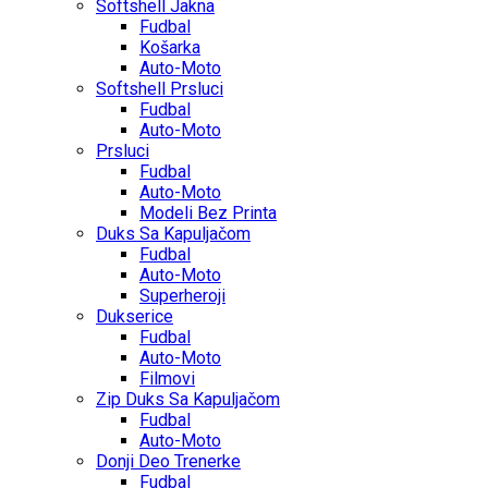
Softshell Jakna
Fudbal
Košarka
Auto-Moto
Softshell Prsluci
Fudbal
Auto-Moto
Prsluci
Fudbal
Auto-Moto
Modeli Bez Printa
Duks Sa Kapuljačom
Fudbal
Auto-Moto
Superheroji
Dukserice
Fudbal
Auto-Moto
Filmovi
Zip Duks Sa Kapuljačom
Fudbal
Auto-Moto
Donji Deo Trenerke
Fudbal