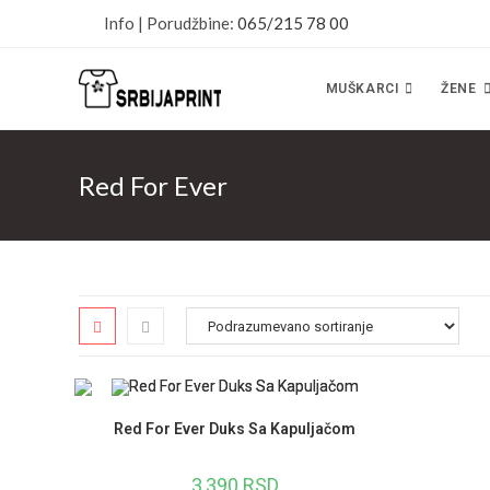
Skip
Info | Porudžbine:
065/215 78 00
to
content
MUŠKARCI
ŽENE
Red For Ever
Red For Ever Duks Sa Kapuljačom
3,390
RSD