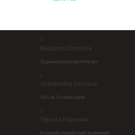
Besplatna Dostava
Za porudžbine preko 6990 din!
Standardna Dostava
Od 5 do 10 radnih dana!
Sigurna Kupovina
Proizvode možete vratiti ili zameniti!