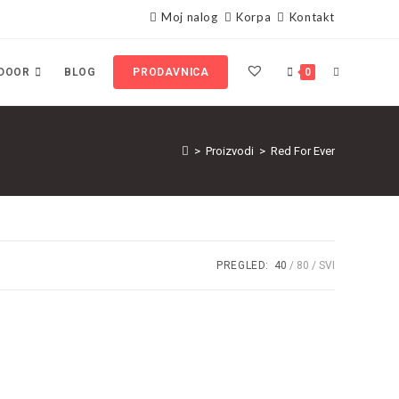
Moj nalog
Korpa
Kontakt
DOOR
BLOG
PRODAVNICA
0
>
Proizvodi
>
Red For Ever
PREGLED:
40
80
SVI