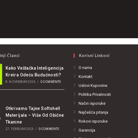
nji Članci
Korisni Linkovi
O nama
Kako Veštačka Inteligencija
Kreira Odeću Budućnosti?
Kontakt
8. NOVEMBAR 2024.
/
0 COMMENTS
Uslovi Kupovine
Politika Privatnosti
Način isporuke
Otkrivamo Tajne Softshell
Najčešća pitanja
Materijala – Više Od Obične
Rokovi isporuke
Tkanine
27. FEBRUAR 2024.
/
0 COMMENTS
Garancija