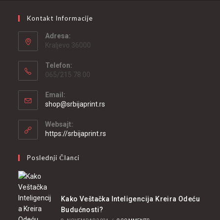
Kontakt Informacije
Adresa:
Kraljevo 36000
Telefon:
065/215 78 00
Email:
shop@srbijaprint.rs
Websajt:
https://srbijaprint.rs
Poslednji Članci
Kako Veštačka Inteligencija Kreira Odeću
Budućnosti?