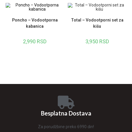
Poncho – Vodootporna
Total – Vodootporni set za
kabanica
kišu
2,990
RSD
3,950
RSD
Besplatna Dostava
Za porudžbine preko 6990 din!