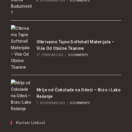
8. NOVEMBAR 2024.
/
0 COMMENTS
Otkrivamo Tajne Softshell Materijala –
Više Od Obične Tkanine
27. FEBRUAR 2024.
/
0 COMMENTS
Mrlje od Čokolade na Odeći – Brzo i Lako
Rešenje
7. NOVEMBAR 2023.
/
0 COMMENTS
Korisni Linkovi