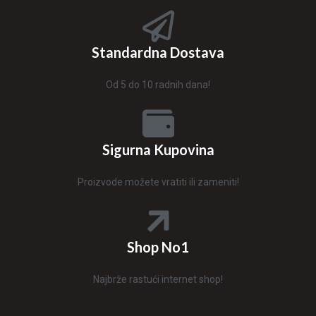
Standardna Dostava
Od 5 do 10 radnih dana!
Sigurna Kupovina
Proizvode možete vratiti ili zameniti!
Shop No1
Najbrže rastući internet shop!