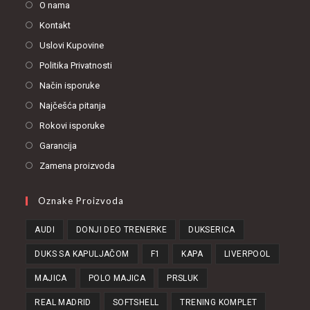
O nama
Kontakt
Uslovi Kupovine
Politika Privatnosti
Način isporuke
Najčešća pitanja
Rokovi isporuke
Garancija
Zamena proizvoda
Oznake Proizvoda
AUDI
DONJI DEO TRENERKE
DUKSERICA
DUKS SA KAPULJAČOM
F1
KAPA
LIVERPOOL
MAJICA
POLO MAJICA
PRSLUK
REAL MADRID
SOFTSHELL
TRENING KOMPLET