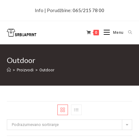
Info | Porudžbine:
065/215 78 00
0
Menu
Outdoor
>
Proizvodi
>
Outdoor
Podrazumevano sortiranje