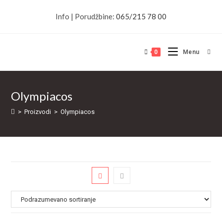
Skip
Info | Porudžbine:
065/215 78 00
to
content
0
Menu
Olympiacos
>
Proizvodi
>
Olympiacos