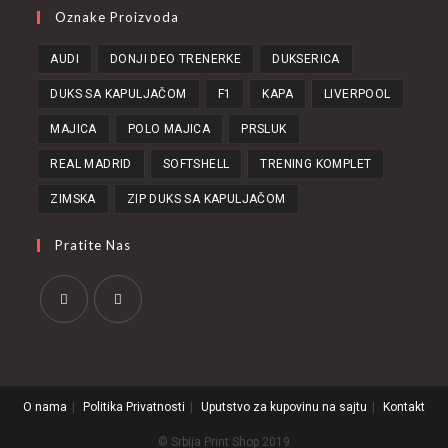
Oznake Proizvoda
AUDI
DONJI DEO TRENERKE
DUKSERICA
DUKS SA KAPULJAČOM
F1
KAPA
LIVERPOOL
MAJICA
POLO MAJICA
PRSLUK
REAL MADRID
SOFTSHELL
TRENING KOMPLET
ZIMSKA
ZIP DUKS SA KAPULJAČOM
Pratite Nas
Opens
Opens
in
in
a
a
O nama
Politika Privatnosti
Uputstvo za kupovinu na sajtu
Kontakt
new
new
tab
tab
© Srbija Print Shop 2019