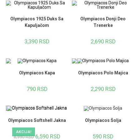
Olympiacos 1925 Duks Sa
Olympiacos Donji Deo
Kapuljačom
Trenerke
3,390
RSD
2,690
RSD
Olympiacos Kapa
Olympiacos Polo Majica
790
RSD
2,290
RSD
Olympiacos Softshell Jakna
Olympiacos Šolja
AKCIJA!
Originalna
6,590
RSD
Trenutna
590
RSD
8,990
RSD
cena
cena