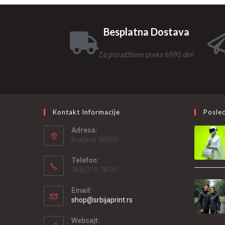
Besplatna Dostava
Za porudžbine preko 6990 din!
Kontakt Informacije
Posled
Adresa:
Kraljevo 36000
Telefon:
065/215 78 00
Email:
shop@srbijaprint.rs
Websajt: