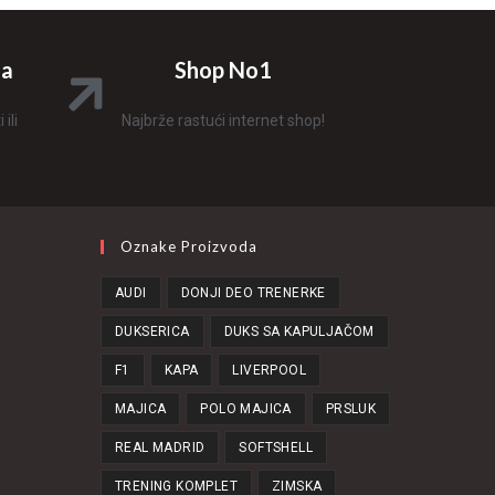
na
Shop No1
ili
Najbrže rastući internet shop!
Oznake Proizvoda
AUDI
DONJI DEO TRENERKE
DUKSERICA
DUKS SA KAPULJAČOM
F1
KAPA
LIVERPOOL
MAJICA
POLO MAJICA
PRSLUK
REAL MADRID
SOFTSHELL
TRENING KOMPLET
ZIMSKA