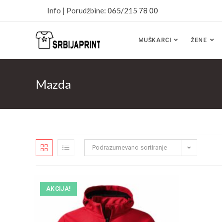
Info | Porudžbine:
065/215 78 00
MUŠKARCI
ŽENE
Mazda
Podrazumevano sortiranje
AKCIJA!