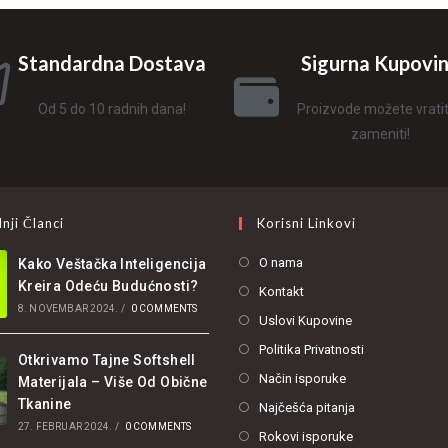
Standardna Dostava
Sigurna Kupovi
Od 5 do 10 radnih dana!
Proizvode možete vratiti 
zameniti!
nji Članci
Korisni Linkovi
O nama
Kako Veštačka Inteligencija
Kreira Odeću Budućnosti?
Kontakt
8. NOVEMBAR 2024.
/
0 COMMENTS
Uslovi Kupovine
Politika Privatnosti
Otkrivamo Tajne Softshell
Način isporuke
Materijala – Više Od Obične
Tkanine
Najčešća pitanja
27. FEBRUAR 2024.
/
0 COMMENTS
Rokovi isporuke