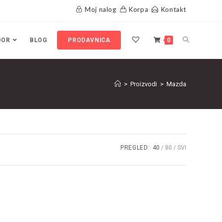
Moj nalog
Korpa
Kontakt
OOR
BLOG
PRODAVNICA
0
>
Proizvodi
>
Mazda
PREGLED:
40
80
SVI