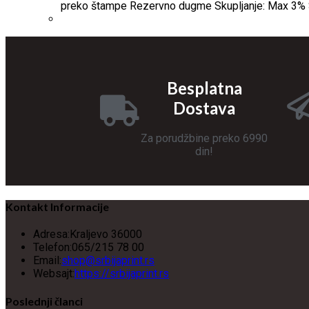
preko štampe Rezervno dugme Skupljanje: Max 3% S
Besplatna
Dostava
Za porudžbine preko 6990
din!
Kontakt Informacije
Adresa:
Kraljevo 36000
Telefon:
065/215 78 00
Email:
shop@srbijaprint.rs
Websajt:
https://srbijaprint.rs
Poslednji članci