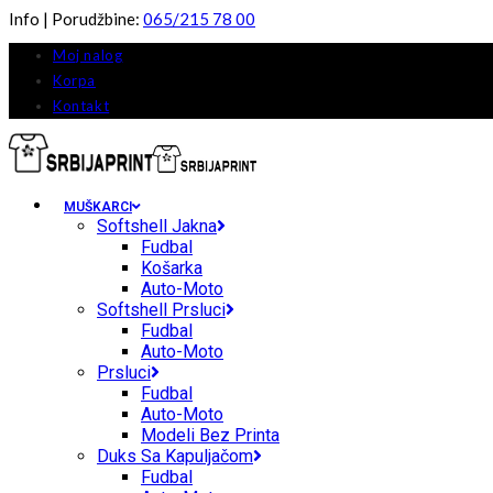
Info | Porudžbine:
065/215 78 00
Moj nalog
Korpa
Kontakt
MUŠKARCI
Softshell Jakna
Fudbal
Košarka
Auto-Moto
Softshell Prsluci
Fudbal
Auto-Moto
Prsluci
Fudbal
Auto-Moto
Modeli Bez Printa
Duks Sa Kapuljačom
Fudbal