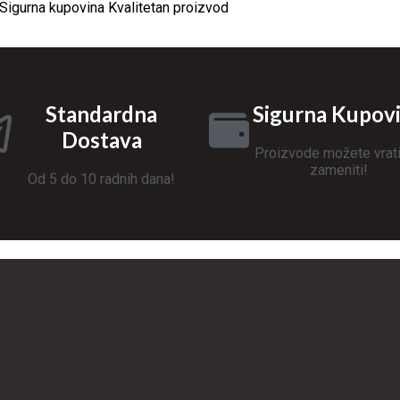
igurna kupovina Kvalitetan proizvod
Standardna
Sigurna Kupov
Dostava
Proizvode možete vratiti
zameniti!
Od 5 do 10 radnih dana!