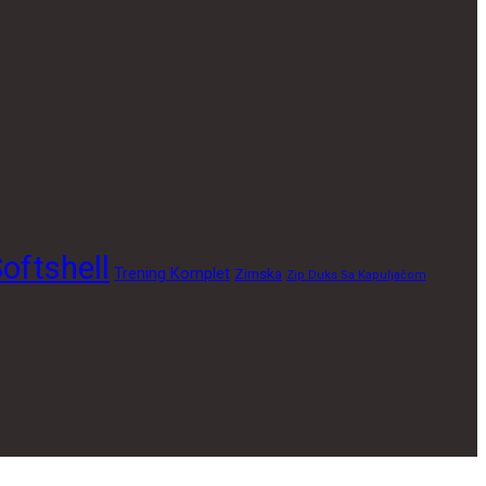
oftshell
Trening Komplet
Zimska
Zip Duks Sa Kapuljačom