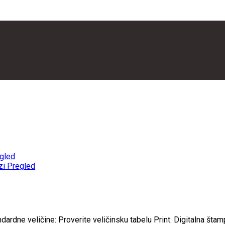
gled
zi Pregled
rdne veličine: Proverite veličinsku tabelu Print: Digitalna štamp