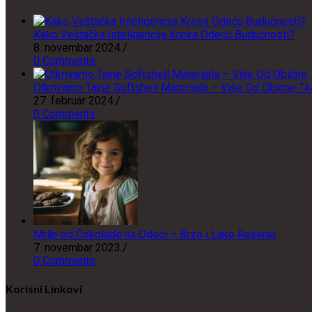
Kako Veštačka Inteligencija Kreira Odeću Budućnosti?
8. novembar 2024.
/
0 Comments
Otkrivamo Tajne Softshell Materijala – Više Od Obične Tk
27. februar 2024.
/
0 Comments
Mrlje od Čokolade na Odeći – Brzo i Lako Rešenje
7. novembar 2023.
/
0 Comments
Korisni Linkovi