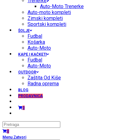
Trenerke
Auto-Moto Trenerke
Auto-moto kompleti
Zimski kompleti
Sportski kompleti
ŠOLJE
Fudbal
Košarka
Auto-Moto
KAPE I KAČKETI
Fudbal
Auto-Moto
OUTDOOR
Zaštita Od Kiše
Radna oprema
BLOG
PRODAVNICA
0
0
Menu
Zatvori