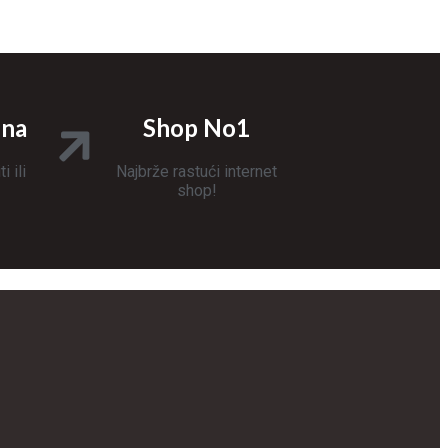
ina
Shop No1
 ili
Najbrže rastući internet
shop!