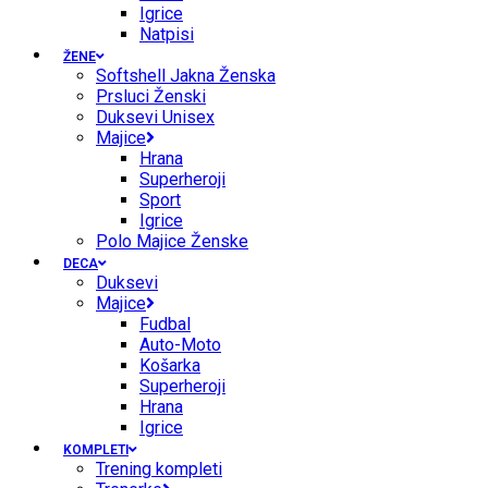
Igrice
Natpisi
ŽENE
Softshell Jakna Ženska
Prsluci Ženski
Duksevi Unisex
Majice
Hrana
Superheroji
Sport
Igrice
Polo Majice Ženske
DECA
Duksevi
Majice
Fudbal
Auto-Moto
Košarka
Superheroji
Hrana
Igrice
KOMPLETI
Trening kompleti