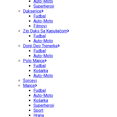
Auto-Moto
Superheroji
Dukserice
Fudbal
Auto-Moto
Filmovi
Zip Duks Sa Kapuljačom
Fudbal
Auto-Moto
Donji Deo Trenerke
Fudbal
Auto-Moto
Polo Majice
Fudbal
Košarka
Auto-Moto
Šorcevi
Majice
Fudbal
Auto-Moto
Košarka
Superheroji
Sport
Hrana