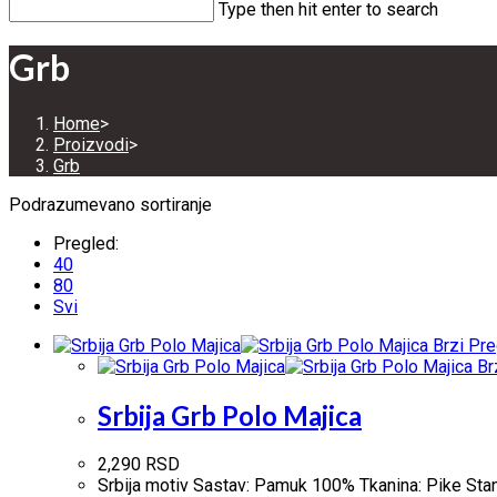
Type then hit enter to search
Grb
Home
>
Proizvodi
>
Grb
Podrazumevano sortiranje
Pregled:
40
80
Svi
Brzi Pre
Br
Srbija Grb Polo Majica
2,290
RSD
Srbija motiv Sastav: Pamuk 100% Tkanina: Pike Standa