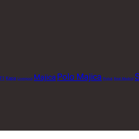
S
Polo Majica
Majica
F1
Kapa
Liverpool
Prsluk
Real Madrid