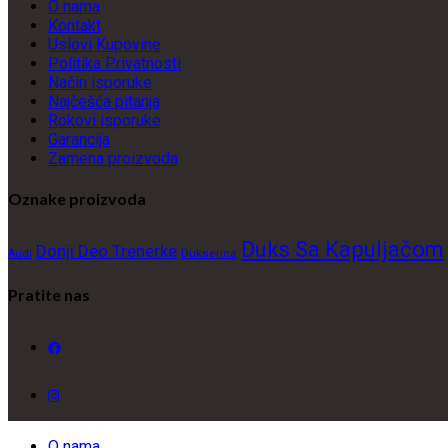
O nama
Kontakt
Uslovi Kupovine
Politika Privatnosti
Način isporuke
Najčešća pitanja
Rokovi isporuke
Garancija
Zamena proizvoda
Oznake proizvoda
Duks Sa Kapuljačom
Donji Deo Trenerke
Dukserica
Audi
Pratite nas
O nama