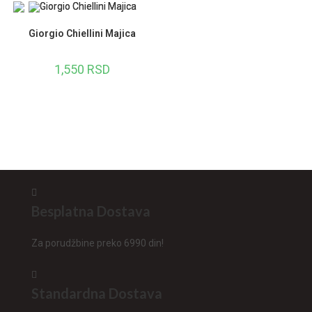
Giorgio Chiellini Majica
1,550
RSD
Besplatna Dostava
Za porudžbine preko 6990 din!
Standardna Dostava