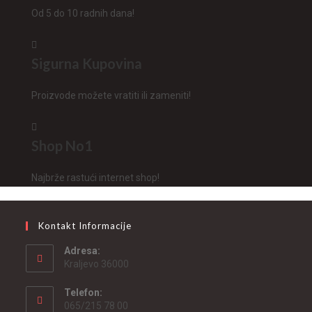
Od 5 do 10 radnih dana!
Sigurna Kupovina
Proizvode možete vratiti ili zameniti!
Shop No1
Najbrže rastući internet shop!
Kontakt Informacije
Adresa:
Kraljevo 36000
Telefon:
065/215 78 00