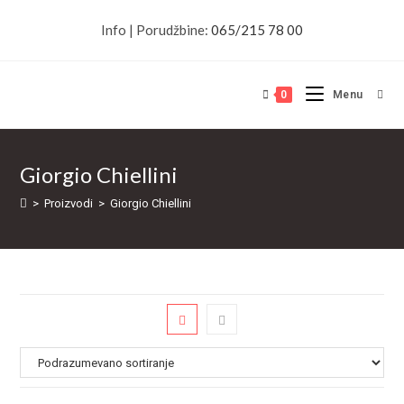
Skip
Info | Porudžbine:
065/215 78 00
to
content
0
Menu
Giorgio Chiellini
>
Proizvodi
>
Giorgio Chiellini