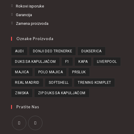
Rokovi isporuke
Garancija
Zamena proizvoda
Oznake Proizvoda
AUDI
DONJI DEO TRENERKE
DUKSERICA
DUKS SA KAPULJAČOM
F1
KAPA
LIVERPOOL
MAJICA
POLO MAJICA
PRSLUK
REAL MADRID
SOFTSHELL
TRENING KOMPLET
ZIMSKA
ZIP DUKS SA KAPULJAČOM
Pratite Nas
Opens
Opens