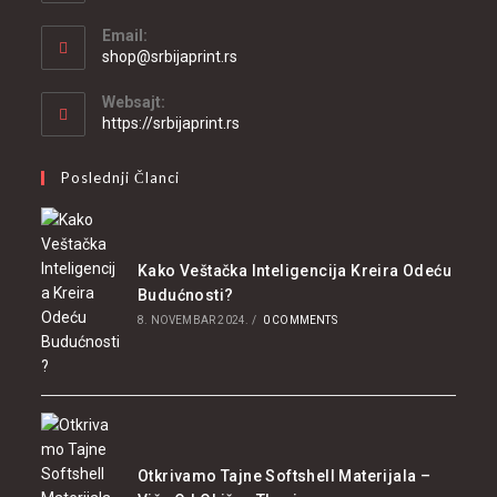
Email:
Opens
shop@srbijaprint.rs
in
your
Websajt:
application
https://srbijaprint.rs
Poslednji Članci
Kako Veštačka Inteligencija Kreira Odeću
Budućnosti?
8. NOVEMBAR 2024.
/
0 COMMENTS
Otkrivamo Tajne Softshell Materijala –