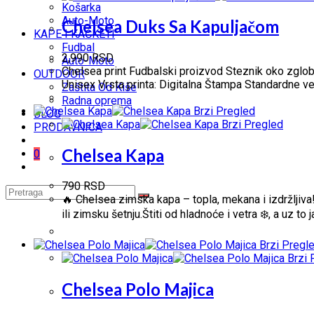
Košarka
Auto-Moto
Chelsea Duks Sa Kapuljačom
KAPE I KAČKETI
Fudbal
2,990
RSD
Auto-Moto
Chelsea print Fudbalski proizvod Steznik oko zglobo
OUTDOOR
Unisex Vrsta printa: Digitalna Štampa Standardne vel
Zaštita Od Kiše
Radna oprema
Brzi Pregled
BLOG
Brzi Pregled
PRODAVNICA
Chelsea Kapa
0
790
RSD
🔥 Chelsea zimska kapa – topla, mekana i izdržljiva
ili zimsku šetnju.Štiti od hladnoće i vetra ❄️, a uz
Brzi Pregl
Brzi 
Chelsea Polo Majica