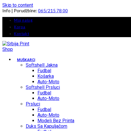
Skip to content
Info | Porudžbine:
065/215 78 00
Moj nalog
Korpa
Kontakt
MUŠKARCI
Softshell Jakna
Fudbal
Košarka
Auto-Moto
Softshell Prsluci
Fudbal
Auto-Moto
Prsluci
Fudbal
Auto-Moto
Modeli Bez Printa
Duks Sa Kapuljačom