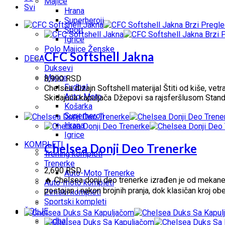
Majice
Svi
Hrana
Superheroji
Brzi Pregl
Sport
Brzi 
Igrice
Polo Majice Ženske
CFC Softshell Jakna
DECA
Duksevi
Majice
8,990
RSD
Fudbal
Chelsea dizajn Softshell materijal Štiti od kiše, v
Auto-Moto
Skidajuća kapuljača Džepovi sa rajsferšlusom Standa
Košarka
Superheroji
Hrana
Igrice
KOMPLETI
Chelsea Donji Deo Trenerke
Trening kompleti
Trenerke
2,690
RSD
Auto-Moto Trenerke
🔥 Chelsea donji deo trenerke izrađen je od mekane 
Auto-moto kompleti
postojan i nakon brojnih pranja, dok klasičan kroj obe
Zimski kompleti
Sportski kompleti
ŠOLJE
Fudbal