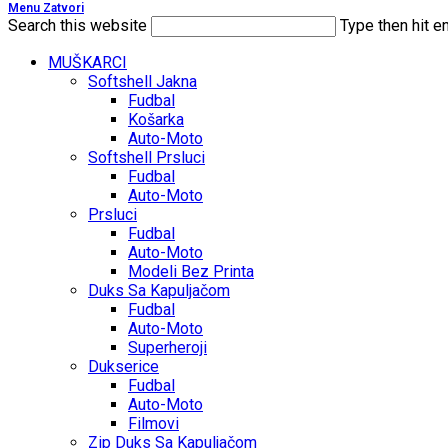
Menu
Zatvori
Search this website
Type then hit e
MUŠKARCI
Softshell Jakna
Fudbal
Košarka
Auto-Moto
Softshell Prsluci
Fudbal
Auto-Moto
Prsluci
Fudbal
Auto-Moto
Modeli Bez Printa
Duks Sa Kapuljačom
Fudbal
Auto-Moto
Superheroji
Dukserice
Fudbal
Auto-Moto
Filmovi
Zip Duks Sa Kapuljačom