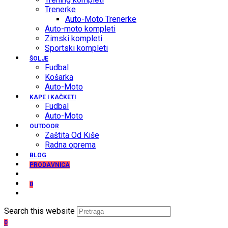
Trenerke
Auto-Moto Trenerke
Auto-moto kompleti
Zimski kompleti
Sportski kompleti
ŠOLJE
Fudbal
Košarka
Auto-Moto
KAPE I KAČKETI
Fudbal
Auto-Moto
OUTDOOR
Zaštita Od Kiše
Radna oprema
BLOG
PRODAVNICA
0
Search this website
0