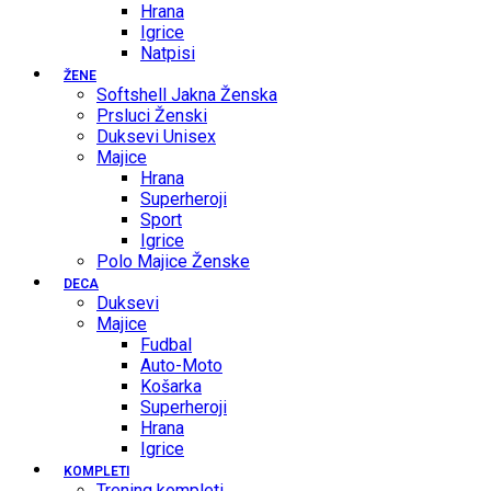
Hrana
Igrice
Natpisi
ŽENE
Softshell Jakna Ženska
Prsluci Ženski
Duksevi Unisex
Majice
Hrana
Superheroji
Sport
Igrice
Polo Majice Ženske
DECA
Duksevi
Majice
Fudbal
Auto-Moto
Košarka
Superheroji
Hrana
Igrice
KOMPLETI
Trening kompleti