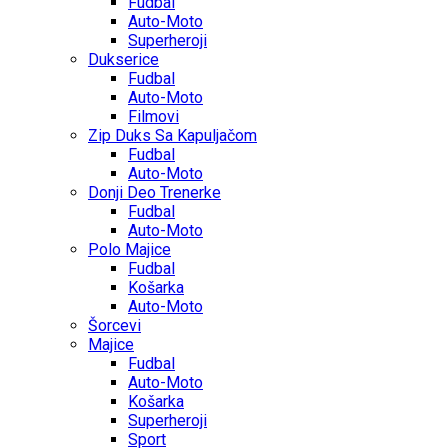
Fudbal
Auto-Moto
Superheroji
Dukserice
Fudbal
Auto-Moto
Filmovi
Zip Duks Sa Kapuljačom
Fudbal
Auto-Moto
Donji Deo Trenerke
Fudbal
Auto-Moto
Polo Majice
Fudbal
Košarka
Auto-Moto
Šorcevi
Majice
Fudbal
Auto-Moto
Košarka
Superheroji
Sport