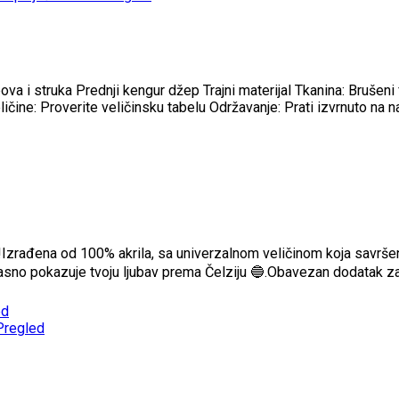
va i struka Prednji kengur džep Trajni materijal Tkanina: Brušeni
ičine: Proverite veličinsku tabelu Održavanje: Prati izvrnuto na n
!Izrađena od 100% akrila, sa univerzalnom veličinom koja savršen
 to jasno pokazuje tvoju ljubav prema Čelziju 🔵.Obavezan dodatak 
ed
Pregled