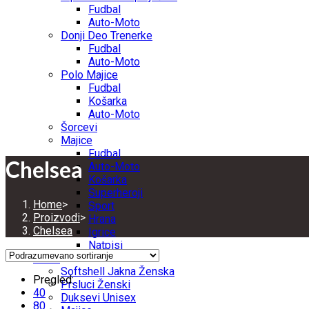
Fudbal
Auto-Moto
Donji Deo Trenerke
Fudbal
Auto-Moto
Polo Majice
Fudbal
Košarka
Auto-Moto
Šorcevi
Majice
Fudbal
Chelsea
Auto-Moto
Košarka
Superheroji
Home
>
Sport
Proizvodi
>
Hrana
Chelsea
Igrice
Natpisi
ŽENE
Softshell Jakna Ženska
Pregled:
Prsluci Ženski
40
Duksevi Unisex
80