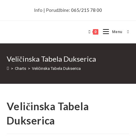
Skip
Info | Porudžbine:
065/215 78 00
to
content
0
Menu
Veličinska Tabela Dukserica
>
Charts
>
Veličinska Tabela Dukserica
Veličinska Tabela
Dukserica