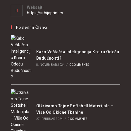
in
your
Websajt:
application
https://srbijaprint.rs
Poslednji Članci
Kako Veštačka Inteligencija Kreira Odeću
Budućnosti?
8. NOVEMBAR 2024.
/
0 COMMENTS
Otkrivamo Tajne Softshell Materijala –
Više Od Obične Tkanine
27. FEBRUAR 2024.
/
0 COMMENTS