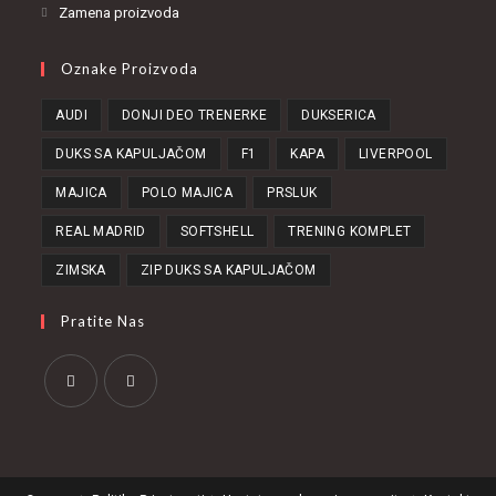
Zamena proizvoda
Oznake Proizvoda
AUDI
DONJI DEO TRENERKE
DUKSERICA
DUKS SA KAPULJAČOM
F1
KAPA
LIVERPOOL
MAJICA
POLO MAJICA
PRSLUK
REAL MADRID
SOFTSHELL
TRENING KOMPLET
ZIMSKA
ZIP DUKS SA KAPULJAČOM
Pratite Nas
Opens
Opens
in
in
a
a