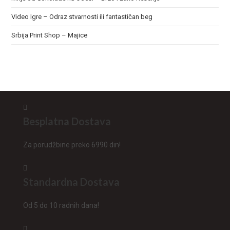
Video Igre – Odraz stvarnosti ili fantastičan beg
Srbija Print Shop – Majice
Besplatna Dostava
Za porudžbine preko 6990 din!
Standardna Dostava
Od 5 do 10 radnih dana!