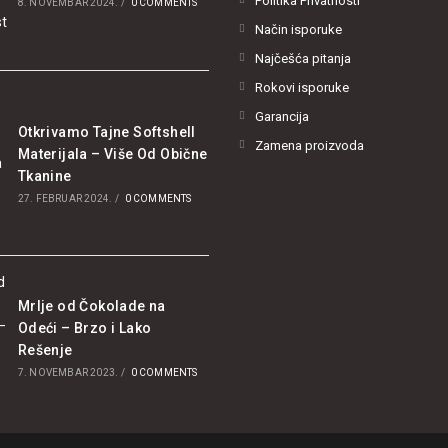
Politika Privatnosti
8. NOVEMBAR 2024.
/
0 COMMENTS
Način isporuke
Najčešća pitanja
Rokovi isporuke
Garancija
Otkrivamo Tajne Softshell
Zamena proizvoda
Materijala – Više Od Obične
Tkanine
27. FEBRUAR 2024.
/
0 COMMENTS
Mrlje od Čokolade na
Odeći – Brzo i Lako
Rešenje
7. NOVEMBAR 2023.
/
0 COMMENTS