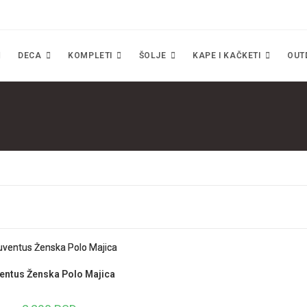
DECA
KOMPLETI
ŠOLJE
KAPE I KAČKETI
OUT
entus Ženska Polo Majica