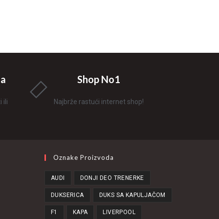
na
Shop No1
ili
Najbrže rastući internet shop!
Oznake Proizvoda
AUDI
DONJI DEO TRENERKE
DUKSERICA
DUKS SA KAPULJAČOM
F1
KAPA
LIVERPOOL