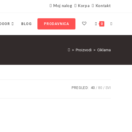
Moj nalog
Korpa
Kontakt
DOOR
BLOG
PRODAVNICA
0
>
Proizvodi
>
Ciklama
PREGLED:
40
80
SVI