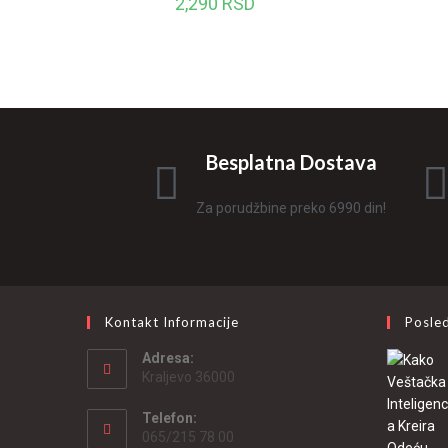
2,290
RSD
Besplatna Dostava
Za porudžbine preko 6990 din!
Kontakt Informacije
Posled
Adresa:
Kraljevo 36000
Telefon:
065/215 78 00