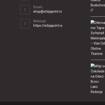
Email:
shop@srbijaprint.rs
Websajt:
https://srbijaprint.rs