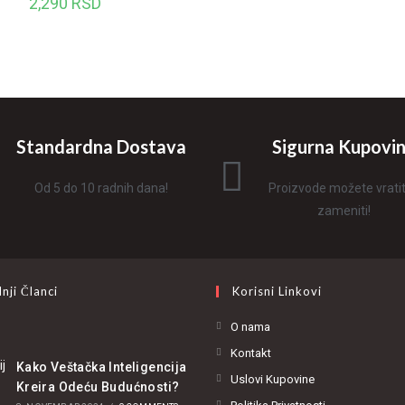
2,290
RSD
Standardna Dostava
Sigurna Kupovi
Od 5 do 10 radnih dana!
Proizvode možete vratiti 
zameniti!
nji Članci
Korisni Linkovi
O nama
Kontakt
Kako Veštačka Inteligencija
Uslovi Kupovine
Kreira Odeću Budućnosti?