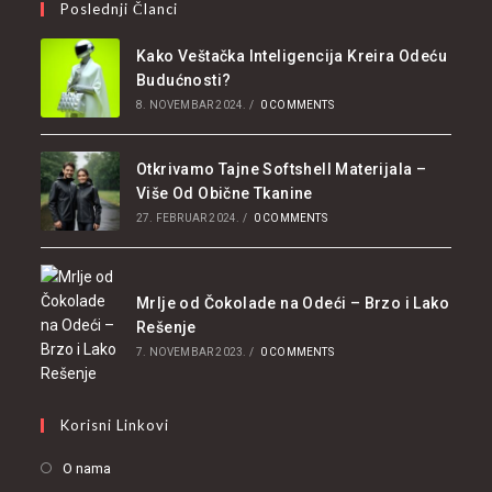
Poslednji Članci
Kako Veštačka Inteligencija Kreira Odeću
Budućnosti?
8. NOVEMBAR 2024.
/
0 COMMENTS
Otkrivamo Tajne Softshell Materijala –
Više Od Obične Tkanine
27. FEBRUAR 2024.
/
0 COMMENTS
Mrlje od Čokolade na Odeći – Brzo i Lako
Rešenje
7. NOVEMBAR 2023.
/
0 COMMENTS
Korisni Linkovi
O nama