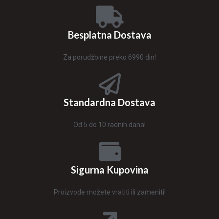
Besplatna Dostava
Za porudžbine preko 6990 din!
Standardna Dostava
Od 5 do 10 radnih dana!
Sigurna Kupovina
Proizvode možete vratiti ili zameniti!