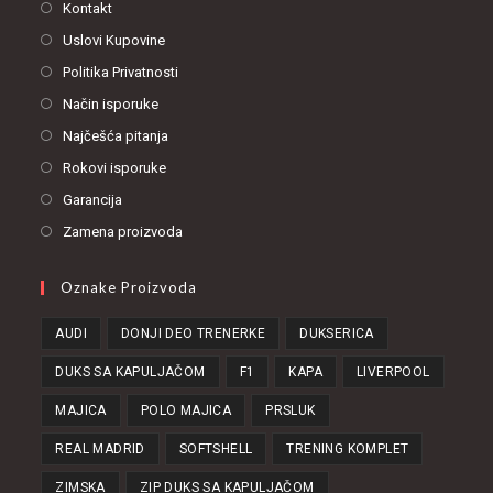
Kontakt
Uslovi Kupovine
Politika Privatnosti
Način isporuke
Najčešća pitanja
Rokovi isporuke
Garancija
Zamena proizvoda
Oznake Proizvoda
AUDI
DONJI DEO TRENERKE
DUKSERICA
DUKS SA KAPULJAČOM
F1
KAPA
LIVERPOOL
MAJICA
POLO MAJICA
PRSLUK
REAL MADRID
SOFTSHELL
TRENING KOMPLET
ZIMSKA
ZIP DUKS SA KAPULJAČOM