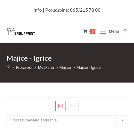
Info | Porudžbine:
065/215 78 00
0
Menu
Majice - Igrice
>
Proizvodi
>
Muškarci
>
Majice
>
Majice - Igrice
Podrazumevano sortiranje