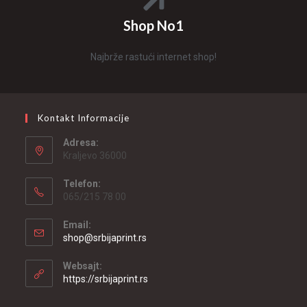
Shop No1
Najbrže rastući internet shop!
Kontakt Informacije
Adresa:
Kraljevo 36000
Telefon:
065/215 78 00
Email:
shop@srbijaprint.rs
Websajt:
https://srbijaprint.rs