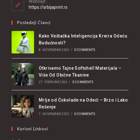
Websajt:
https://srbijaprint.rs
Poslednji Članci
Kako Veštačka Inteligencija Kreira Odeću
Budućnosti?
8. NOVEMBAR 2024.
/
0 COMMENTS
Otkrivamo Tajne Softshell Materijala –
Više Od Obične Tkanine
27. FEBRUAR 2024.
/
0 COMMENTS
Mrlje od Čokolade na Odeći – Brzo i Lako
Rešenje
7. NOVEMBAR 2023.
/
0 COMMENTS
Korisni Linkovi