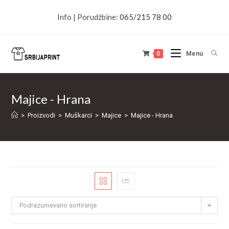
Info | Porudžbine:
065/215 78 00
0
Menu
Majice - Hrana
>
Proizvodi
>
Muškarci
>
Majice
>
Majice - Hrana
Podrazumevano sortiranje