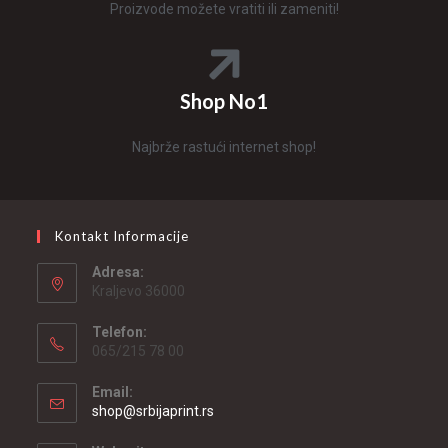
Proizvode možete vratiti ili zameniti!
Shop No1
Najbrže rastući internet shop!
Kontakt Informacije
Adresa:
Kraljevo 36000
Telefon:
065/215 78 00
Email:
shop@srbijaprint.rs