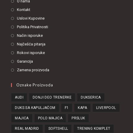
O nama
Kontakt
Uslovi Kupovine
Politika Privatnosti
Način isporuke
Najčešća pitanja
Rokovi isporuke
Garancija
Zamena proizvoda
Oznake Proizvoda
AUDI
DONJI DEO TRENERKE
DUKSERICA
DUKS SA KAPULJAČOM
F1
KAPA
LIVERPOOL
MAJICA
POLO MAJICA
PRSLUK
REAL MADRID
SOFTSHELL
TRENING KOMPLET